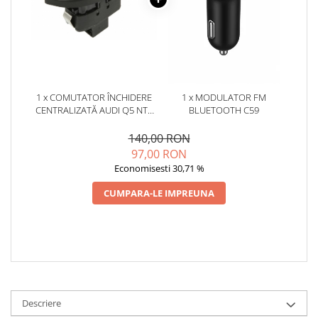
Oglinzi
Pompa Spalator Parbriz
Accesorii Camioane
Lampi si Proiectoare Camion
Marcaje si Echipamente de
Siguranta
1 x COMUTATOR ÎNCHIDERE
1 x MODULATOR FM
CENTRALIZATĂ AUDI Q5 NTY
BLUETOOTH C59
Accesorii Cabina Camion
EWS-AU-059
140,00 RON
Echipamente Electrice si
97,00 RON
Pneumatice
Economisesti 30,71 %
Echipamente ADR si Utilitare
CUMPARA-LE IMPREUNA
Uleiuri si Lichide Auto
Aditivi Auto
Aditivi Combustibil
Aditivi Ulei Motor
Aditivi DPF, Sistem Racire si
Servodirectie
Descriere
Antigel