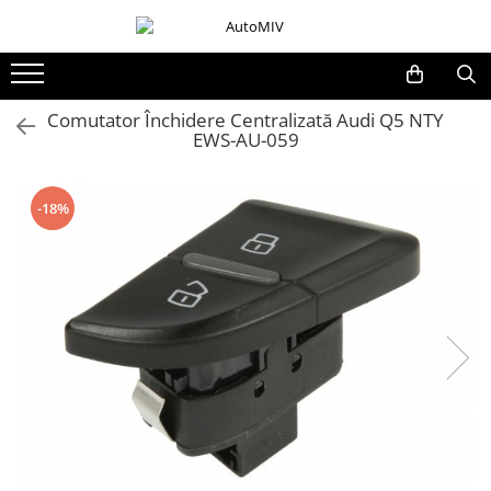
Toate Produsele
Oferta Saptamanii
Comutator Închidere Centralizată Audi Q5 NTY
EWS-AU-059
Butoane
Butoane Geam
Bloc Lumini
-18%
Butoane Reglare Oglinzi
Seturi Butoane
Butoane Blocare/Deblocare
Buton Frana
Buton Clapeta Rezervor
Buton Portbagaj
Alte Butoane/Comutatoare
Butoane Semnalizare