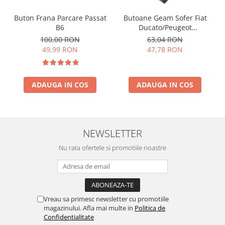
Buton Frana Parcare Passat
Butoane Geam Sofer Fiat
B6
Ducato/Peugeot
Boxer/Citroen Jumper
100,00 RON
63,04 RON
49,99 RON
47,78 RON
ADAUGA IN COS
ADAUGA IN COS
NEWSLETTER
Nu rata ofertele si promotiile noastre
Vreau sa primesc newsletter cu promotiile
magazinului. Afla mai multe in
Politica de
Confidentialitate