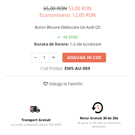
Schimbatoare Viteze
65,00 RON
53,00 RON
Accesorii Auto
Economisesti:
12,00
RON
Accesorii Auto Exterior
Buton Blocare Deblocare Usi Audi Q5
Husa Auto / Prelata Auto
IN STOC
Paravanturi Auto / Deflectoare Aer
Durata de livrare:
1-2 zile lucratoare
Capace Roti
Accesorii Interior Auto
ADAUGA IN COS
Inchidere Centralizata
Cod Produs:
EWS-AU-059
Huse Auto
Huse Scaune Auto
Adauga la Favorite
Husa Volan
Tavite Portbagaj Dedicate
Covorase Auto/ Presuri Auto
Seturi Interior
Retur Gratuit 30 de Zile
Accesorii Siguranta Auto
Transport Gratuit
Ai pana la 30 zile sa returnezi
La toate comenzile peste 350 RON
produsul.
Carcasa Cheie