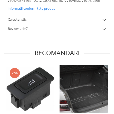
V10VAG8R1 962 107AVAG8R1 962 107A V10VEMOV10-73-0296
Informatii conformitate produs
Caracteristici
Review-uri
(0)
RECOMANDARI
-7%