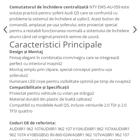
Spray Curatare Frane
Comutatorul de închidere centralizată
NTY EWS-AU-059 este
soluția practică pentru șoferii Audi Q5 care se confruntă cu
Produse Intretinere si Detailing
probleme la sistemul de închidere al ușilor2. Acest buton de
Lubrifianti si Spray-uri de Curatare
comandă, amplasat pe ușa șoferului, este proiectat special
pentru a restabili funcționarea normală a sistemului de închidere
Curatare si Detailing Interior
atunci când cel original prezintă semne de uzură.
Caracteristici Principale
Vopsitorie, Chituri si Adezivi
Design și Montaj
Curatare si Detailing Exterior
Finisaj elegant în combinația crom/negru care se integrează
Articole Auto Sezoniere
perfect cu interiorul mașinii2
Montaj simplu prin clipare, special conceput pentru ușa
Produse de Iarna
șoferului2
Cabluri Pornire
Iluminare LED roșie pentru vizibilitate optimă pe timp de noapte2
Compatibilitate și Specificații
Produse de Vara
Proiectat pentru vehicule cu volan pe stânga2
Blog
Material durabil din plastic de înaltă calitate2
Compatibil cu modelele Audi Q5, inclusiv versiunile 2.0 TDI și 2.0
TFSI quattro
Coduri OE de referinta:
AUDI8R1 962 107AUDI8R1 962 107 V10AUDI8R1 962 107AAUDI8R1
962 107A V10BSGBSG 90-860-024VAG8R1 962 107VAG8R1 962 107