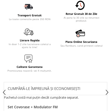
Retur Gratuit 30 de Zile
Transport Gratuit
Ai pana la 30 zile sa returnezi
La toate comenzile peste 350 RON
produsul.
Livrare Rapida
Plata Online Securizata
In doar 1-2 zile lucratoare coletul a
Sau Ramburs, cand primesti coletul
ajuns la tine!
Calitate Garantata
Promisiunea noastră: vei fi mulțumit.
CUMPĂRĂ-LE ÎMPREUNĂ ȘI ECONOMISEȘTI
Pachetul costă mai puțin decât cumpărate separat.
Set Covorase + Modulator FM