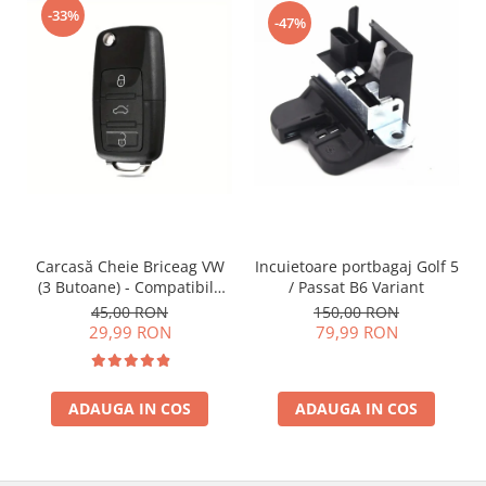
-33%
-47%
Incuietoare portbagaj Golf 5
Carcasă Cheie Briceag VW
/ Passat B6 Variant
(3 Butoane) - Compatibilă
Golf 5, Jetta, Touran etc
150,00 RON
45,00 RON
79,99 RON
29,99 RON
ADAUGA IN COS
ADAUGA IN COS