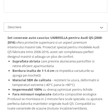
Descriere
Set covorase auto cauciuc UMBRELLA pentru Audi Q5 (2008-
2016)
ofera protectie superioara si un aspect premium
interiorului masinii tale. Proiectat special pentru modelele Audi
Q5 fabricate intre 2008-2016, acest set completeaza perfect
designul masinii si adauga un plus de confort.
Suprafata striata
care previne alunecarea pantofilor si
retine eficient apa/murdaria
Bordura inalta de 1-1.4 cm
ce impiedica varsaturile sa
ajunga pe mochetă
Material SBR de calitate
- rezistent la uzura, deformatii si
temperaturi extreme (-40°C pana la +80°C)
Impermeabil 100%
cu drenaj optimizat pentru lichide
Fara mirosuri neplacute
datorita compozitiei ecologice
Produsul se monteaza in 2 minute fara scule speciale, cu ajustare
perfecta datorita matritelor originale Audi Q5. Compatibil cu
toate variantele de scaune (inclusiv incalzire/ventilare).