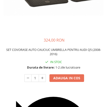
Carcasa Cheie
Accesorii Electronice Auto
Incarcatoare Auto
Accesorii pentru Roti si Anvelope
Husa Anvelope
Truse Chei
324,00 RON
Organizatoare Auto
SET COVORASE AUTO CAUCIUC UMBRELLA PENTRU AUDI Q5 (2008-
2016)
IN STOC
Durata de livrare:
1-2 zile lucratoare
ADAUGA IN COS