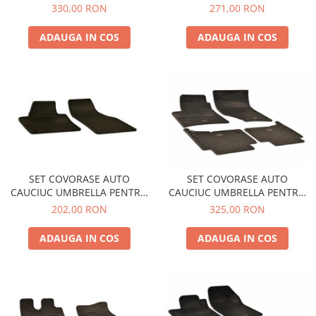
Oglinzi
BMW 5er (E60/E61) (2004-
HYUNDAI I30 - LIMOUSINE
330,00 RON
271,00 RON
2010)
(2007-2011) KIA CEE`D (2007-
Pompa Spalator Parbriz
2011)
ADAUGA IN COS
ADAUGA IN COS
Accesorii Camioane
Lampi si Proiectoare Camion
Marcaje si Echipamente de
Siguranta
Accesorii Cabina Camion
Echipamente Electrice si
Pneumatice
Echipamente ADR si Utilitare
SET COVORASE AUTO
SET COVORASE AUTO
CAUCIUC UMBRELLA PENTRU
CAUCIUC UMBRELLA PENTRU
Uleiuri si Lichide Auto
VW CADDY (2003-2015).(2015-
AUDI Q7 (2005-2015)
202,00 RON
325,00 RON
Aditivi Auto
2019) CADDY MAXI (2008-
2019) - 2 PCS
Aditivi Combustibil
ADAUGA IN COS
ADAUGA IN COS
Aditivi Ulei Motor
Aditivi DPF, Sistem Racire si
Servodirectie
Antigel