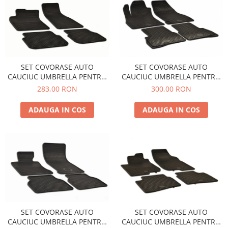
Accesorii Electronice Auto
Incarcatoare Auto
Accesorii pentru Roti si Anvelope
Husa Anvelope
Truse Chei
SET COVORASE AUTO
SET COVORASE AUTO
CAUCIUC UMBRELLA PENTRU
CAUCIUC UMBRELLA PENTRU
Organizatoare Auto
AUDI A6 (C6) (2004-2006)
FIAT DOBLO II (2009-2015).
283,00 RON
300,00 RON
Iluminat Auto
(2015-2022)
Semnalizari
ADAUGA IN COS
ADAUGA IN COS
Faruri Ceata
Proiectoare
Accesorii LED
Becuri Auto
Piese Auto
Piese Caroserie
SET COVORASE AUTO
SET COVORASE AUTO
Amortizoare Capota
CAUCIUC UMBRELLA PENTRU
CAUCIUC UMBRELLA PENTRU