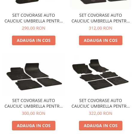
SET COVORASE AUTO
SET COVORASE AUTO
CAUCIUC UMBRELLA PENTRU
CAUCIUC UMBRELLA PENTRU
VW GOLF IV (1997-2006) BORA
BMW 3er (F30/F31) (2012-
290,00 RON
312,00 RON
(1999-2006) NEW BEETLE
2018) 3er (G20/G21) (INCLUSIV
(1998-2010)
HYBRID) (2019-) 4er
ADAUGA IN COS
ADAUGA IN COS
(F32/F33/F36) (2013-2020) 4er
(G22/G23/G26) (INCLUSIV
HYBRID) (2020-)
SET COVORASE AUTO
SET COVORASE AUTO
CAUCIUC UMBRELLA PENTRU
CAUCIUC UMBRELLA PENTRU
OPEL VECTRA C (2002-2008)
OPEL ZAFIRA B (2005-2010) - 6
300,00 RON
322,00 RON
SIGNUM (2003-2008)
PCS
ADAUGA IN COS
ADAUGA IN COS