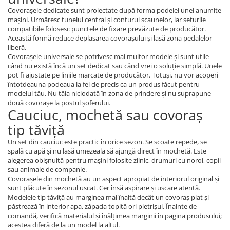
Covorașele dedicate sunt proiectate după forma podelei unei anumite
mașini. Urmăresc tunelul central și conturul scaunelor, iar seturile
compatibile folosesc punctele de fixare prevăzute de producător.
Această formă reduce deplasarea covorașului și lasă zona pedalelor
liberă.
Covorașele universale se potrivesc mai multor modele și sunt utile
când nu există încă un set dedicat sau când vrei o soluție simplă. Unele
pot fi ajustate pe liniile marcate de producător. Totuși, nu vor acoperi
întotdeauna podeaua la fel de precis ca un produs făcut pentru
modelul tău. Nu tăia niciodată în zona de prindere și nu suprapune
două covorașe la postul șoferului.
Cauciuc, mochetă sau covoraș
tip tăviță
Un set din cauciuc este practic în orice sezon. Se scoate repede, se
spală cu apă și nu lasă umezeala să ajungă direct în mochetă. Este
alegerea obișnuită pentru mașini folosite zilnic, drumuri cu noroi, copii
sau animale de companie.
Covorașele din mochetă au un aspect apropiat de interiorul original și
sunt plăcute în sezonul uscat. Cer însă aspirare și uscare atentă.
Modelele tip tăviță au marginea mai înaltă decât un covoraș plat și
păstrează în interior apa, zăpada topită ori pietrișul. Înainte de
comandă, verifică materialul și înălțimea marginii în pagina produsului;
acestea diferă de la un model la altul.