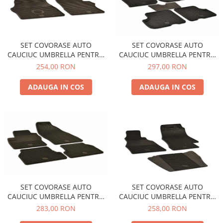
Spray Curatare Frane
Produse Intretinere si Detailing
Lubrifianti si Spray-uri de Curatare
SET COVORASE AUTO
SET COVORASE AUTO
Curatare si Detailing Interior
CAUCIUC UMBRELLA PENTRU
CAUCIUC UMBRELLA PENTRU
MERCEDES (W638) VITO (1995-
DACIA DUSTER (2010-2018).
254,00 RON
297,00 RON
Vopsitorie, Chituri si Adezivi
2003) - 2 PCS
(2018-) - 5 PCS
Curatare si Detailing Exterior
ADAUGA IN COS
ADAUGA IN COS
Articole Auto Sezoniere
Produse de Iarna
Cabluri Pornire
Produse de Vara
Blog
SET COVORASE AUTO
SET COVORASE AUTO
CAUCIUC UMBRELLA PENTRU
CAUCIUC UMBRELLA PENTRU
FORD FOCUS II (2005-2010)
MERCEDES (W901-W905)
283,00 RON
258,00 RON
FOCUS III (2011-2018) C-MAX /
SPRINTER (1995-2005) VW LT2