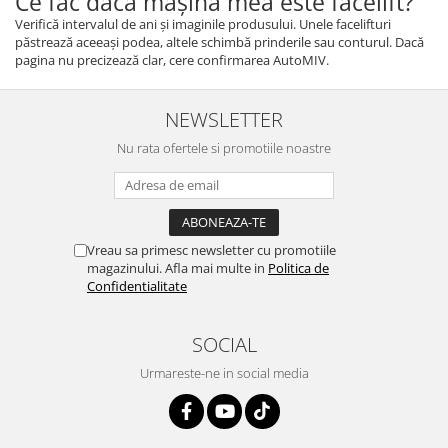
Ce fac dacă mașina mea este facelift?
Verifică intervalul de ani și imaginile produsului. Unele facelifturi
păstrează aceeași podea, altele schimbă prinderile sau conturul. Dacă
pagina nu precizează clar, cere confirmarea AutoMIV.
NEWSLETTER
Nu rata ofertele si promotiile noastre
Vreau sa primesc newsletter cu promotiile
magazinului. Afla mai multe in
Politica de
Confidentialitate
SOCIAL
Urmareste-ne in social media