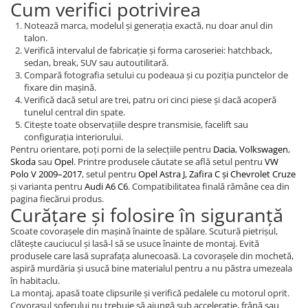
Cum verifici potrivirea
Notează marca, modelul și generația exactă, nu doar anul din
talon.
Verifică intervalul de fabricație și forma caroseriei: hatchback,
sedan, break, SUV sau autoutilitară.
Compară fotografia setului cu podeaua și cu poziția punctelor de
fixare din mașină.
Verifică dacă setul are trei, patru ori cinci piese și dacă acoperă
tunelul central din spate.
Citește toate observațiile despre transmisie, facelift sau
configurația interiorului.
Pentru orientare, poți porni de la selecțiile pentru
Dacia
,
Volkswagen
,
Skoda
sau
Opel
. Printre produsele căutate se află setul pentru
VW
Polo V 2009–2017
, setul pentru
Opel Astra J, Zafira C și Chevrolet Cruze
și varianta pentru
Audi A6 C6
. Compatibilitatea finală rămâne cea din
pagina fiecărui produs.
Curățare și folosire în siguranță
Scoate covorașele din mașină înainte de spălare. Scutură pietrișul,
clătește cauciucul și lasă-l să se usuce înainte de montaj. Evită
produsele care lasă suprafața alunecoasă. La covorașele din mochetă,
aspiră murdăria și usucă bine materialul pentru a nu păstra umezeala
în habitaclu.
La montaj, apasă toate clipsurile și verifică pedalele cu motorul oprit.
Covorașul șoferului nu trebuie să ajungă sub accelerație, frână sau