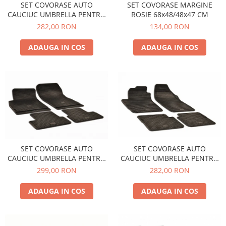
SET COVORASE AUTO
SET COVORASE MARGINE
Schimbatoare Viteze
CAUCIUC UMBRELLA PENTRU
ROSIE 68x48/48x47 CM
VW POLO V (6R / 6C / 61) 2009-
Accesorii Auto
282,00 RON
134,00 RON
2017
Accesorii Auto Exterior
ADAUGA IN COS
ADAUGA IN COS
Husa Auto / Prelata Auto
Paravanturi Auto / Deflectoare Aer
Capace Roti
Accesorii Interior Auto
Inchidere Centralizata
Huse Auto
Huse Scaune Auto
Husa Volan
SET COVORASE AUTO
SET COVORASE AUTO
CAUCIUC UMBRELLA PENTRU
CAUCIUC UMBRELLA PENTRU
Tavite Portbagaj Dedicate
FIAT BRAVO (2007-2014) STILO
OPEL ASTRA J (2009-2015)
282,00 RON
299,00 RON
Covorase Auto/ Presuri Auto
(2001-2007) ALFA ROMEO
ZAFIRA C TOURER (2011-2019)
Seturi Interior
GIULIETTA (2010-) LANCIA
CHEVROLET CRUZE (2009-)
ADAUGA IN COS
ADAUGA IN COS
DELTA (2007-2014)
ORLANDO (2011-)
Accesorii Siguranta Auto
Carcasa Cheie