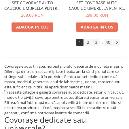
SET COVORASE AUTO
SET COVORASE AUTO
CAUCIUC UMBRELLA PENTRU
CAUCIUC UMBRELLA PENTRU
DACIA LOGAN (2004-2012)
FORD FOCUS I (2001-2006)
268,00 RON
298,00 RON
SANDERO / STEPWAY (2008-
2012) DUSTER (2010-2018).
ADAUGA IN COS
ADAUGA IN COS
(2018-) MCV (2008-2012)
1
2
3
40
...
Covorașele auto țin apa, noroiul și praful departe de mocheta mașinii.
Diferența dintre un set care își face treaba ani la rând și unul care se
strânge sub pedale stă în potrivire. Pentru un set dedicat contează
marca, modelul, generația, anul de fabricație și, uneori, caroseria. Nu
este suficient ca în titlu să apară doar marca mașinii.
În această categorie găsești covorașe auto dedicate, seturi din cauciuc,
modele tip tăviță, covorașe pentru autoutilitare și variante universale.
Filtrează mai întâi după marcă, apoi verifică toate detaliile din titlul și
descrierea produsului. Dacă mașina ta se află la limita dintre două
generații, confirmă potrivirea înainte de comandă.
Covorașe dedicate sau
universale?