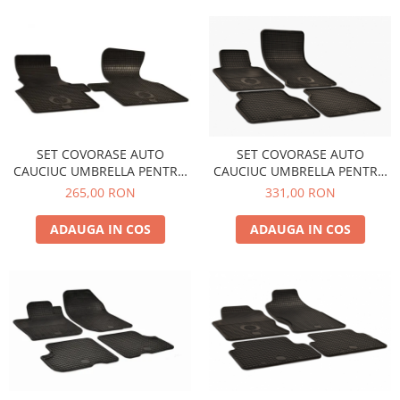
SET COVORASE AUTO
SET COVORASE AUTO
CAUCIUC UMBRELLA PENTRU
CAUCIUC UMBRELLA PENTRU
VW T4 (1990-2003) - 2 PCS
BMW 3er (E 46) (1998-2004)
265,00 RON
331,00 RON
ADAUGA IN COS
ADAUGA IN COS