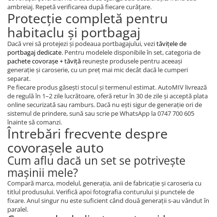
ambreiaj. Repetă verificarea după fiecare curățare.
Protecție completă pentru
habitaclu și portbagaj
Dacă vrei să protejezi și podeaua portbagajului, vezi
tăvițele de
portbagaj dedicate
. Pentru modelele disponibile în set, categoria de
pachete covorașe + tăviță
reunește produsele pentru aceeași
generație și caroserie, cu un preț mai mic decât dacă le cumperi
separat.
Pe fiecare produs găsești stocul și termenul estimat. AutoMIV livrează
de regulă în 1–2 zile lucrătoare, oferă retur în 30 de zile și acceptă plata
online securizată sau ramburs. Dacă nu ești sigur de generație ori de
sistemul de prindere, sună sau scrie pe WhatsApp la 0747 700 605
înainte să comanzi.
Întrebări frecvente despre
covorașele auto
Cum aflu dacă un set se potrivește
mașinii mele?
Compară marca, modelul, generația, anii de fabricație și caroseria cu
titlul produsului. Verifică apoi fotografia conturului și punctele de
fixare. Anul singur nu este suficient când două generații s-au vândut în
paralel.