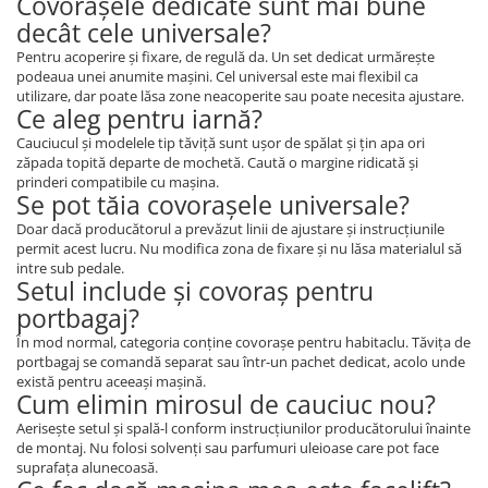
Covorașele dedicate sunt mai bune
decât cele universale?
Pentru acoperire și fixare, de regulă da. Un set dedicat urmărește
podeaua unei anumite mașini. Cel universal este mai flexibil ca
utilizare, dar poate lăsa zone neacoperite sau poate necesita ajustare.
Ce aleg pentru iarnă?
Cauciucul și modelele tip tăviță sunt ușor de spălat și țin apa ori
zăpada topită departe de mochetă. Caută o margine ridicată și
prinderi compatibile cu mașina.
Se pot tăia covorașele universale?
Doar dacă producătorul a prevăzut linii de ajustare și instrucțiunile
permit acest lucru. Nu modifica zona de fixare și nu lăsa materialul să
intre sub pedale.
Setul include și covoraș pentru
portbagaj?
În mod normal, categoria conține covorașe pentru habitaclu. Tăvița de
portbagaj se comandă separat sau într-un pachet dedicat, acolo unde
există pentru aceeași mașină.
Cum elimin mirosul de cauciuc nou?
Aerisește setul și spală-l conform instrucțiunilor producătorului înainte
de montaj. Nu folosi solvenți sau parfumuri uleioase care pot face
suprafața alunecoasă.