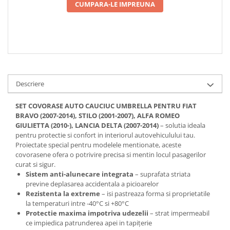
CUMPARA-LE IMPREUNA
Descriere
SET COVORASE AUTO CAUCIUC UMBRELLA PENTRU FIAT
BRAVO (2007-2014), STILO (2001-2007), ALFA ROMEO
GIULIETTA (2010-), LANCIA DELTA (2007-2014)
– solutia ideala
pentru protectie si confort in interiorul autovehiculului tau.
Proiectate special pentru modelele mentionate, aceste
covorasene ofera o potrivire precisa si mentin locul pasagerilor
curat si sigur.
Sistem anti-alunecare integrata
– suprafata striata
previne deplasarea accidentala a picioarelor
Rezistenta la extreme
– isi pastreaza forma si proprietatile
la temperaturi intre -40°C si +80°C
Protectie maxima impotriva udezelii
– strat impermeabil
ce impiedica patrunderea apei in tapițerie