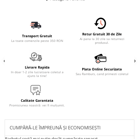
Retur Gratuit 30 de Zile
Transport Gratuit
Ai pana la 30 zile sa returnezi
La toate comenzile peste 350 RON
produsul.
Livrare Rapida
Plata Online Securizata
In doar 1-2 zile lucratoare coletul a
Sau Ramburs, cand primesti coletul
ajuns la tine!
Calitate Garantata
Promisiunea noastră: vei fi mulțumit.
CUMPĂRĂ-LE ÎMPREUNĂ ȘI ECONOMISEȘTI
Pachetul costă mai puțin decât cumpărate separat.