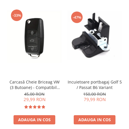
-33%
-47%
Incuietoare portbagaj Golf 5
Carcasă Cheie Briceag VW
/ Passat B6 Variant
(3 Butoane) - Compatibilă
Golf 5, Jetta, Touran etc
150,00 RON
45,00 RON
79,99 RON
29,99 RON
ADAUGA IN COS
ADAUGA IN COS