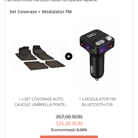
Set Covorase + Modulator FM
1 x SET COVORASE AUTO
1 x MODULATOR FM
CAUCIUC UMBRELLA PENTRU
BLUETOOTH C59
FIAT BRAVO (2007-2014)
STILO (2001-2007) ALFA
357,00 RON
ROMEO GIULIETTA (2010-)
326,00 RON
LANCIA DELTA (2007-2014)
Economisești 8,68%