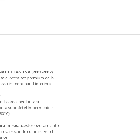
ULT LAGUNA (2001-2007).
i tale! Acest set premium de la
ractic, mentinand interiorul
:
n miscarea involuntara
rita suprafetei impermeabile
+80°C)
ara miros
, aceste covorase auto
cateva secunde cu un servetel
rior.