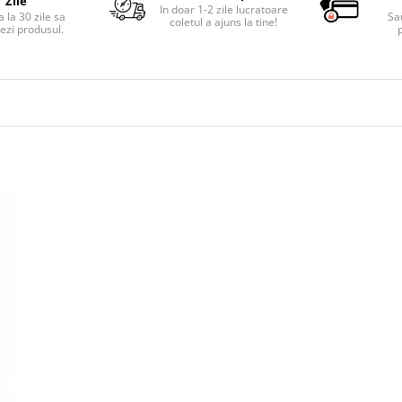
Zile
In doar 1-2 zile lucratoare
 la 30 zile sa
Sa
coletul a ajuns la tine!
ezi produsul.
p