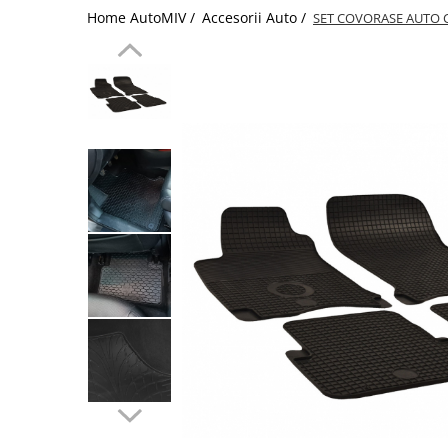
Home AutoMIV /
Accesorii Auto /
SET COVORASE AUTO C
Schimbatoare Viteze
Accesorii Auto
Accesorii Auto Exterior
Husa Auto / Prelata Auto
Paravanturi Auto / Deflectoare Aer
Capace Roti
Accesorii Interior Auto
Inchidere Centralizata
Huse Auto
Huse Scaune Auto
Husa Volan
Tavite Portbagaj Dedicate
Covorase Auto/ Presuri Auto
Seturi Interior
Accesorii Siguranta Auto
Carcasa Cheie