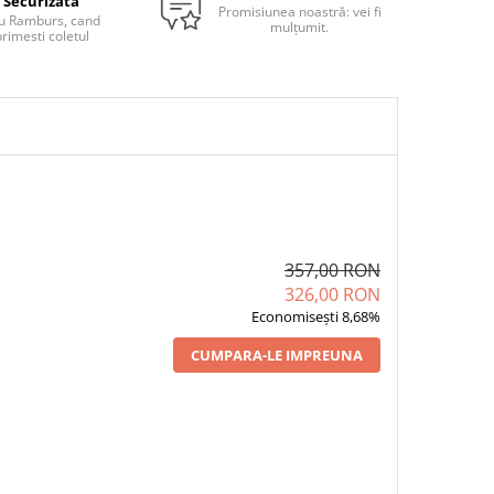
Securizata
Promisiunea noastră: vei fi
u Ramburs, cand
mulțumit.
rimesti coletul
357,00 RON
326,00 RON
Economisești 8,68%
CUMPARA-LE IMPREUNA