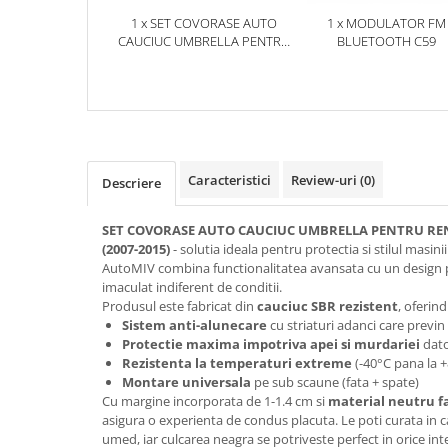
1 x SET COVORASE AUTO
1 x MODULATOR FM
CAUCIUC UMBRELLA PENTRU
BLUETOOTH C59
RENAULT LAGUNA (2001-
2007).(2007-2015)
Caracteristici
Review-uri
(0)
Descriere
SET COVORASE AUTO CAUCIUC UMBRELLA PENTRU RENA
(2007-2015)
- solutia ideala pentru protectia si stilul masini
AutoMIV combina functionalitatea avansata cu un design p
imaculat indiferent de conditii.
Produsul este fabricat din
cauciuc SBR rezistent
, oferind
Sistem anti-alunecare
cu striaturi adanci care previ
Protectie maxima impotriva apei si murdariei
dato
Rezistenta la temperaturi extreme
(-40°C pana la 
Montare universala
pe sub scaune (fata + spate)
Cu margine incorporata de 1-1.4 cm si
material neutru f
asigura o experienta de condus placuta. Le poti curata in 
umed, iar culcarea neagra se potriveste perfect in orice inte