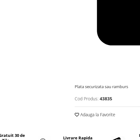
Plata securizata sau ramburs
Cod Produs:
43835
Adauga la Favorite
Gratuit 30 de
Livrare Rapida