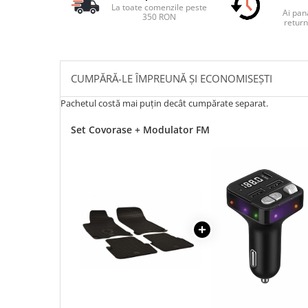
La toate comenzile peste
Ai pana
350 RON
return
CUMPĂRĂ-LE ÎMPREUNĂ ȘI ECONOMISEȘTI
Pachetul costă mai puțin decât cumpărate separat.
Set Covorase + Modulator FM