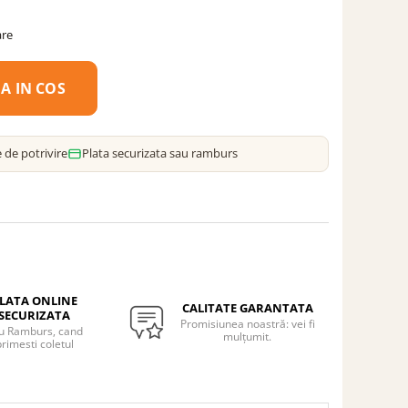
are
A IN COS
 de potrivire
Plata securizata sau ramburs
LATA ONLINE
CALITATE GARANTATA
SECURIZATA
Promisiunea noastră: vei fi
u Ramburs, cand
mulțumit.
rimesti coletul