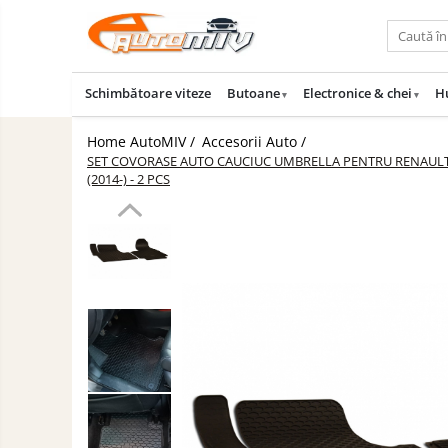
Toate Produsele
Schimbătoare viteze
Butoane
Electronice & chei
H
Oferta lunii
Butoane
Home AutoMIV /
Accesorii Auto /
Butoane Geam
Schimbatoare
SET COVORASE AUTO CAUCIUC UMBRELLA PENTRU RENAULT TRAF
(2014-) - 2 PCS
Viteze
Bloc Lumini
Accesorii
Butoane Reglare Oglinzi
Auto
Iluminat
Seturi Butoane
Auto
Butoane Blocare/Deblocare
Piese
Buton Frana
Auto
Accesorii
Buton Clapeta Rezervor
Camioane
Buton Portbagaj
Uleiuri
Alte Butoane/Comutatoare
si
Lichide
Butoane Semnalizare