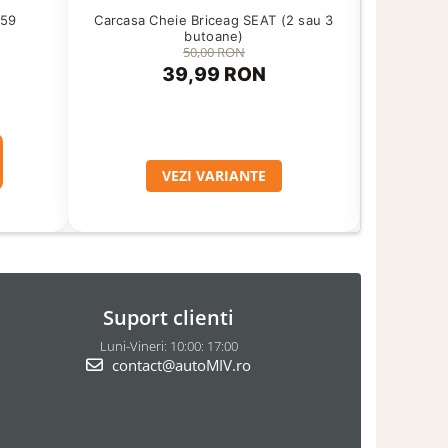
Carcasa Cheie Briceag SEAT (2 sau 3
C59
Supo
butoane)
50,00 RON
39,99 RON
VEZI VARIANTE
Suport clienti
Luni-Vineri: 10:00: 17:00
contact@autoMIV.ro