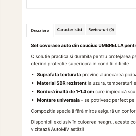
Marcaje si Echipamente de
NISSAN NV 300 (2014-)
Siguranta
PRIMASTAR (2022-) FIAT
TALENTO (2016-) MITSUBISHI
Accesorii Cabina Camion
EXPRESS (2014-) - 2 PCS
Echipamente Electrice si
Caracteristici
Review-uri
(0)
Descriere
Pneumatice
Echipamente ADR si Utilitare
Set covorase auto din cauciuc UMBRELLA pentru 
Aditivi Auto
O solutie practica si durabila pentru protejarea
Aditivi Combustibil
oferind protectie superioara in conditii dificile.
Aditivi Ulei Motor
Suprafata texturata
previne alunecarea picioa
Aditivi DPF, Sistem Racire si
Servodirectie
Material SBR rezistent
la uzura, temperaturi 
Antigel
Bordură înaltă de 1-1.4 cm
care impiedică scur
Spray Curatare Frane
Montare universala
- se potrivesc perfect pe c
Lubrifianti si Spray-uri de Curatare
Compozitia specială fără miros asigură un confort 
Curatare si Detailing Interior
Disponibil exclusiv în culoarea neagru, aceste co
Vopsitorie, Chituri si Adezivi
vizitează AutoMIV astăzi!