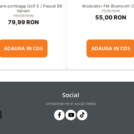
oare portbagaj Golf 5 / Passat B6
Modulator FM Bluetooth 
75,00 RON
Variant
150,00 RON
55,00 RON
79,99 RON
ADAUGA IN COS
ADAUGA IN COS
Social
Urmareste-ne in social media