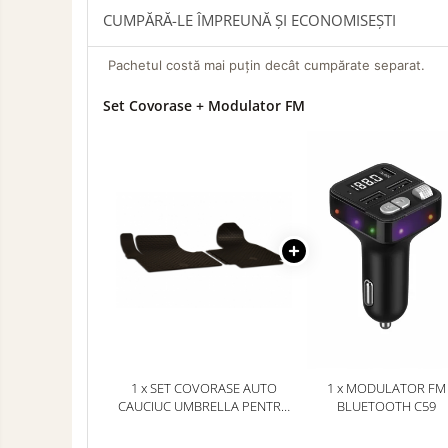
CUMPĂRĂ-LE ÎMPREUNĂ ȘI ECONOMISEȘTI
Accesorii pentru Roti si Anvelope
Husa Anvelope
Pachetul costă mai puțin decât cumpărate separat.
Truse Chei
Set Covorase + Modulator FM
Organizatoare Auto
Semnalizari
Produse
Intretinere si
Faruri Ceata
Detailing
Articole Auto
Proiectoare
Sezoniere
Blog
Accesorii LED
Becuri Auto
Piese Caroserie
Amortizoare Capota
Oglinzi
Pompa Spalator Parbriz
1 x SET COVORASE AUTO
1 x MODULATOR FM
CAUCIUC UMBRELLA PENTRU
BLUETOOTH C59
Lampi si Proiectoare Camion
RENAULT TRAFIC (2014-)
OPEL VIVARO B (2014-2019)