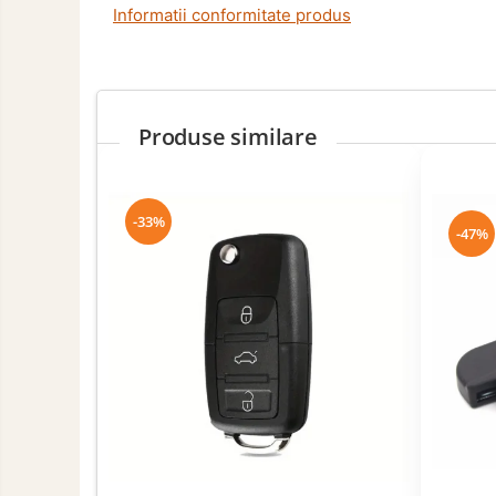
Curatare si Detailing Exterior
Informatii conformitate produs
Produse de Iarna
Cabluri Pornire
Produse de Vara
Produse similare
-33%
-47%