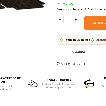
IN STOC
Durata de livrare:
1-2 zile lucrato
ADAUG
Retur in 30 de zile
Garantie
Cod Produs:
44084
Adauga la Favorite
RATUIT 30 DE
P
LIVRARE RAPIDA
ZILE
In doar 1-2 zile lucratoare
 la 30 zile sa
Sa
coletul a ajuns la tine!
ezi produsul.
p