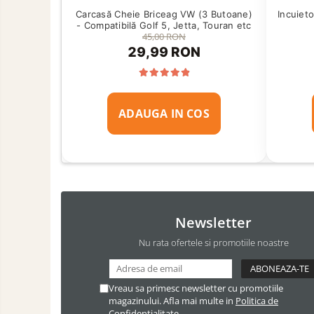
Carcasă Cheie Briceag VW (3 Butoane)
Incuiet
- Compatibilă Golf 5, Jetta, Touran etc
45,00 RON
29,99 RON
ADAUGA IN COS
Newsletter
Nu rata ofertele si promotiile noastre
Vreau sa primesc newsletter cu promotiile
magazinului. Afla mai multe in
Politica de
Confidentialitate