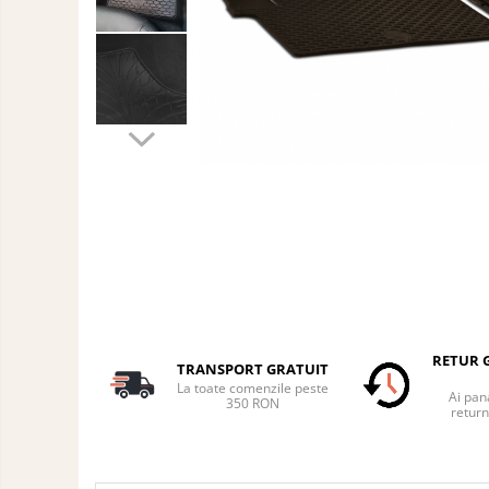
Auto
Accesorii Auto Exterior
Husa Auto / Prelata Auto
Paravanturi Auto / Deflectoare Aer
Capace Roti
Accesorii Interior Auto
Inchidere Centralizata
Huse Auto
Huse Scaune Auto
Husa Volan
Tavite Portbagaj Dedicate
Covorase Auto/ Presuri Auto
Seturi Interior
RETUR G
TRANSPORT GRATUIT
Accesorii Siguranta Auto
La toate comenzile peste
Ai pana
350 RON
return
Carcasa Cheie
Accesorii Electronice Auto
Incarcatoare Auto