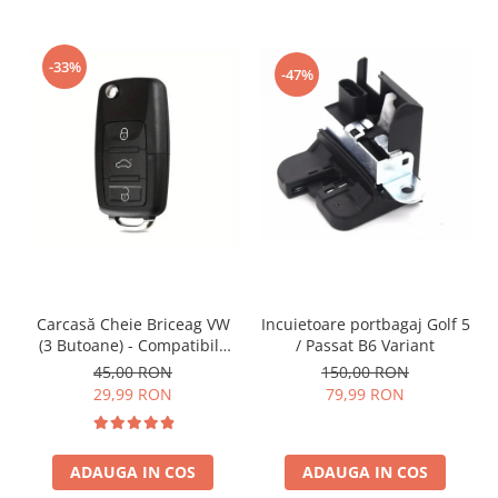
-33%
-47%
Incuietoare portbagaj Golf 5
Carcasă Cheie Briceag VW
/ Passat B6 Variant
(3 Butoane) - Compatibilă
Golf 5, Jetta, Touran etc
150,00 RON
45,00 RON
79,99 RON
29,99 RON
ADAUGA IN COS
ADAUGA IN COS