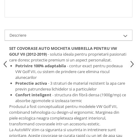
Spray Curatare Frane
Produse Intretinere si Detailing
Lubrifianti si Spray-uri de Curatare
Curatare si Detailing Interior
Descriere
Vopsitorie, Chituri si Adezivi
SET COVORASE AUTO MOCHETA UMBRELLA PENTRU VW
Curatare si Detailing Exterior
GOLF VII (2012-2019)
- solutia ideala pentru proprietarii pasionati
care doresc protectie premium si un aspect personalizat.
Articole Auto Sezoniere
Potrivire 100% adaptabila
- contur exact pentru podeaua
Produse de Iarna
VW Golf VII, cu sistem de prindere care elimina riscul
alunecarilor
Cabluri Pornire
Protectie activa
- 3 straturi de material rezistent la apa care
Produse de Vara
previn patrunderea lichidelor si a particulelor
Confort inteligent
- structura din fibră densa (1900g/mp) ce
Blog
absorbe zgomotele si izoleaza termic
Produsul a fost conceptualizat pentru modelele VW Golf VII,
combinand tehnologia cu design-ul ergonomic. Marginea din
piele ecologica neagra completeaza elegant interiorul,
transformand covorasele intr-un accesoriu estetic.
La AutoMIV stim ca siguranta si usurinta in intretinere sunt
prioritare. Aceste covorase se curata rapid cu un jet de apa sau