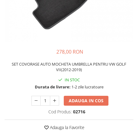
Schimbatoare Viteze
Accesorii Auto
Accesorii Auto Exterior
Husa Auto / Prelata Auto
Paravanturi Auto / Deflectoare Aer
Capace Roti
278,00 RON
Accesorii Interior Auto
SET COVORASE AUTO MOCHETA UMBRELLA PENTRU VW GOLF
Inchidere Centralizata
VII(2012-2019)
Huse Auto
IN STOC
Huse Scaune Auto
Durata de livrare:
1-2 zile lucratoare
Husa Volan
Tavite Portbagaj Dedicate
ADAUGA IN COS
Covorase Auto/ Presuri Auto
Cod Produs:
02716
Seturi Interior
Accesorii Siguranta Auto
Adauga la Favorite
Carcasa Cheie