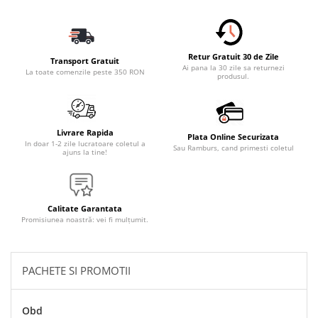
Accesorii Electronice Auto
Incarcatoare Auto
Accesorii pentru Roti si Anvelope
Retur Gratuit 30 de Zile
Transport Gratuit
Husa Anvelope
Ai pana la 30 zile sa returnezi
La toate comenzile peste 350 RON
produsul.
Truse Chei
Organizatoare Auto
Iluminat Auto
Livrare Rapida
Plata Online Securizata
In doar 1-2 zile lucratoare coletul a
Sau Ramburs, cand primesti coletul
Semnalizari
ajuns la tine!
Faruri Ceata
Proiectoare
Calitate Garantata
Accesorii LED
Promisiunea noastră: vei fi mulțumit.
Becuri Auto
Piese Auto
PACHETE SI PROMOTII
Piese Caroserie
Amortizoare Capota
Obd