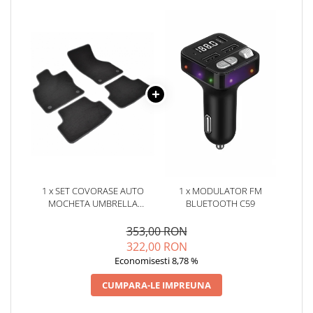
Oglinzi
Pompa Spalator Parbriz
Accesorii Camioane
Lampi si Proiectoare Camion
Marcaje si Echipamente de
Siguranta
Accesorii Cabina Camion
Echipamente Electrice si
Pneumatice
Echipamente ADR si Utilitare
1 x SET COVORASE AUTO
1 x MODULATOR FM
Uleiuri si Lichide Auto
MOCHETA UMBRELLA
BLUETOOTH C59
Aditivi Auto
PENTRU VW GOLF VII(2012-
2019)
353,00 RON
Aditivi Combustibil
322,00 RON
Aditivi Ulei Motor
Economisesti 8,78 %
Aditivi DPF, Sistem Racire si
CUMPARA-LE IMPREUNA
Servodirectie
Antigel