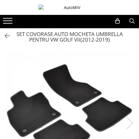
Toate Produsele
Oferta Saptamanii
SET COVORASE AUTO MOCHETA UMBRELLA
PENTRU VW GOLF VII(2012-2019)
Butoane
Butoane Geam
Bloc Lumini
Butoane Reglare Oglinzi
Seturi Butoane
Butoane Blocare/Deblocare
Buton Frana
Buton Clapeta Rezervor
Buton Portbagaj
Alte Butoane/Comutatoare
Butoane Semnalizare