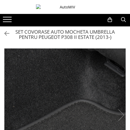
Toate Produsele
Oferta Saptamanii
SET COVORASE AUTO MOCHETA UMBRELLA
PENTRU PEUGEOT P308 II ESTATE (2013-)
Butoane
Butoane Geam
Bloc Lumini
Butoane Reglare Oglinzi
Seturi Butoane
Butoane Blocare/Deblocare
Buton Frana
Buton Clapeta Rezervor
Buton Portbagaj
Alte Butoane/Comutatoare
Butoane Semnalizare