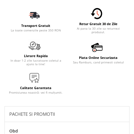
Accesorii Electronice Auto
Incarcatoare Auto
Accesorii pentru Roti si Anvelope
Retur Gratuit 30 de Zile
Transport Gratuit
Husa Anvelope
Ai pana la 30 zile sa returnezi
La toate comenzile peste 350 RON
produsul.
Truse Chei
Organizatoare Auto
Iluminat Auto
Livrare Rapida
Plata Online Securizata
In doar 1-2 zile lucratoare coletul a
Sau Ramburs, cand primesti coletul
Semnalizari
ajuns la tine!
Faruri Ceata
Proiectoare
Calitate Garantata
Accesorii LED
Promisiunea noastră: vei fi mulțumit.
Becuri Auto
Piese Auto
PACHETE SI PROMOTII
Piese Caroserie
Amortizoare Capota
Obd