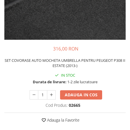
Schimbatoare Viteze
Accesorii Auto
Accesorii Auto Exterior
Husa Auto / Prelata Auto
Paravanturi Auto / Deflectoare Aer
Capace Roti
316,00 RON
Accesorii Interior Auto
SET COVORASE AUTO MOCHETA UMBRELLA PENTRU PEUGEOT P308 II
Inchidere Centralizata
ESTATE (2013-)
Huse Auto
IN STOC
Huse Scaune Auto
Durata de livrare:
1-2 zile lucratoare
Husa Volan
Tavite Portbagaj Dedicate
ADAUGA IN COS
Covorase Auto/ Presuri Auto
Cod Produs:
02665
Seturi Interior
Accesorii Siguranta Auto
Adauga la Favorite
Carcasa Cheie