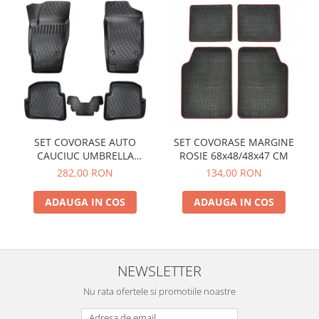
SET COVORASE AUTO
SET COVORASE MARGINE
CAUCIUC UMBRELLA
ROSIE 68x48/48x47 CM
PENTRU VW POLO V (6R / 6C
282,00 RON
134,00 RON
/ 61) 2009-2017
ADAUGA IN COS
ADAUGA IN COS
NEWSLETTER
Nu rata ofertele si promotiile noastre