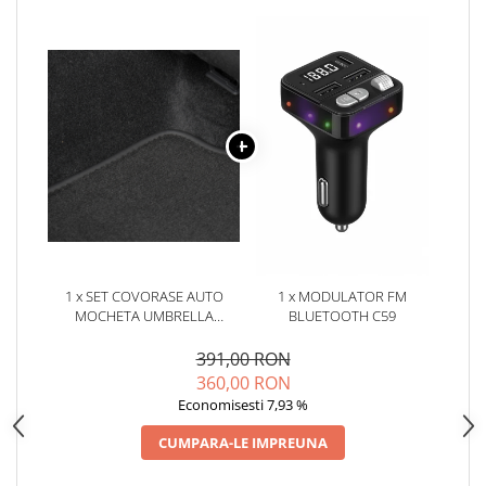
Oglinzi
Pompa Spalator Parbriz
Accesorii Camioane
Lampi si Proiectoare Camion
Marcaje si Echipamente de
Siguranta
Accesorii Cabina Camion
Echipamente Electrice si
Pneumatice
Echipamente ADR si Utilitare
1 x SET COVORASE AUTO
1 x MODULATOR FM
Uleiuri si Lichide Auto
MOCHETA UMBRELLA
BLUETOOTH C59
Aditivi Auto
PENTRU PEUGEOT P308 II
ESTATE (2013-)
391,00 RON
Aditivi Combustibil
360,00 RON
Aditivi Ulei Motor
Economisesti 7,93 %
Aditivi DPF, Sistem Racire si
CUMPARA-LE IMPREUNA
Servodirectie
Antigel