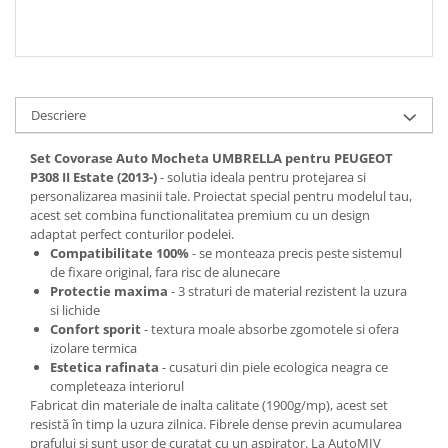
Spray Curatare Frane
Produse Intretinere si Detailing
Lubrifianti si Spray-uri de Curatare
Curatare si Detailing Interior
Descriere
Vopsitorie, Chituri si Adezivi
Set Covorase Auto Mocheta UMBRELLA pentru PEUGEOT
Curatare si Detailing Exterior
P308 II Estate (2013-)
- solutia ideala pentru protejarea si
personalizarea masinii tale. Proiectat special pentru modelul tau,
Articole Auto Sezoniere
acest set combina functionalitatea premium cu un design
Produse de Iarna
adaptat perfect conturilor podelei.
Compatibilitate 100%
- se monteaza precis peste sistemul
Cabluri Pornire
de fixare original, fara risc de alunecare
Produse de Vara
Protectie maxima
- 3 straturi de material rezistent la uzura
si lichide
Blog
Confort sporit
- textura moale absorbe zgomotele si ofera
izolare termica
Estetica rafinata
- cusaturi din piele ecologica neagra ce
completeaza interiorul
Fabricat din materiale de inalta calitate (1900g/mp), acest set
resistă în timp la uzura zilnica. Fibrele dense previn acumularea
prafului si sunt usor de curatat cu un aspirator. La AutoMIV