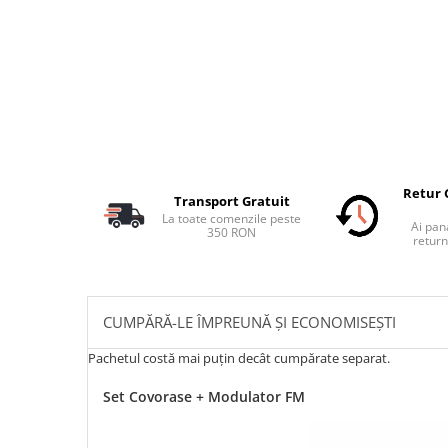
Retur 
Transport Gratuit
La toate comenzile peste
Ai pana
350 RON
return
CUMPĂRĂ-LE ÎMPREUNĂ ȘI ECONOMISEȘTI
Pachetul costă mai puțin decât cumpărate separat.
Set Covorase + Modulator FM