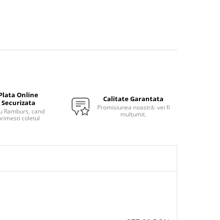
Plata Online
Calitate Garantata
Securizata
Promisiunea noastră: vei fi
u Ramburs, cand
mulțumit.
rimesti coletul