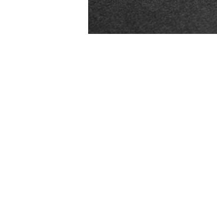
Accesorii Electronice Auto
Incarcatoare Auto
Accesorii pentru Roti si Anvelope
Husa Anvelope
Truse Chei
Organizatoare Auto
Iluminat Auto
Semnalizari
Faruri Ceata
Proiectoare
Accesorii LED
Becuri Auto
Piese Auto
Piese Caroserie
Amortizoare Capota