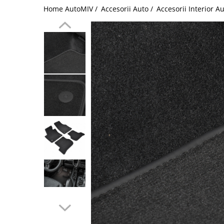
Home AutoMIV /
Accesorii Auto /
Accesorii Interior A
Schimbatoare Viteze
Accesorii Auto
Accesorii Auto Exterior
Husa Auto / Prelata Auto
Paravanturi Auto / Deflectoare Aer
Capace Roti
Accesorii Interior Auto
Inchidere Centralizata
Huse Auto
Huse Scaune Auto
Husa Volan
Tavite Portbagaj Dedicate
Covorase Auto/ Presuri Auto
Seturi Interior
Accesorii Siguranta Auto
Carcasa Cheie