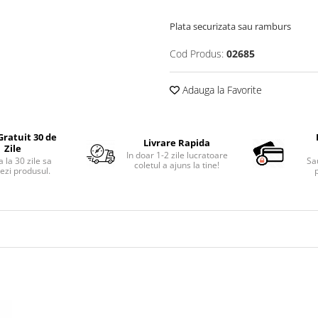
Plata securizata sau ramburs
Cod Produs:
02685
Adauga la Favorite
Gratuit 30 de
Livrare Rapida
Zile
In doar 1-2 zile lucratoare
 la 30 zile sa
Sa
coletul a ajuns la tine!
ezi produsul.
p