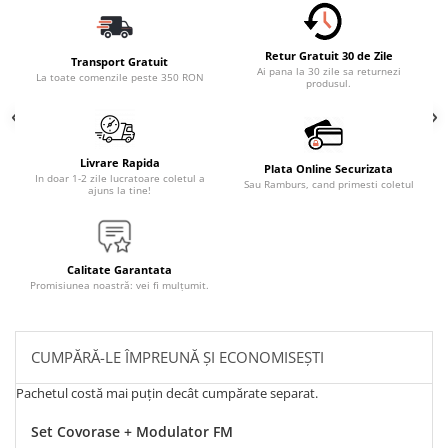
Retur Gratuit 30 de Zile
Transport Gratuit
Ai pana la 30 zile sa returnezi
La toate comenzile peste 350 RON
produsul.
Livrare Rapida
Plata Online Securizata
In doar 1-2 zile lucratoare coletul a
Sau Ramburs, cand primesti coletul
ajuns la tine!
Calitate Garantata
Promisiunea noastră: vei fi mulțumit.
CUMPĂRĂ-LE ÎMPREUNĂ ȘI ECONOMISEȘTI
Pachetul costă mai puțin decât cumpărate separat.
Set Covorase + Modulator FM