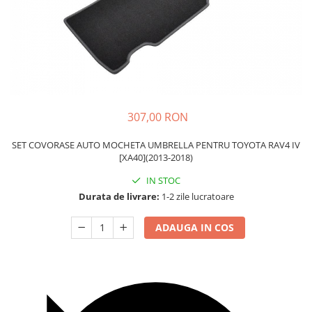
Carcasa Cheie
Accesorii Electronice Auto
Incarcatoare Auto
Accesorii pentru Roti si Anvelope
Husa Anvelope
Truse Chei
307,00 RON
Organizatoare Auto
SET COVORASE AUTO MOCHETA UMBRELLA PENTRU TOYOTA RAV4 IV
[XA40](2013-2018)
IN STOC
Durata de livrare:
1-2 zile lucratoare
ADAUGA IN COS