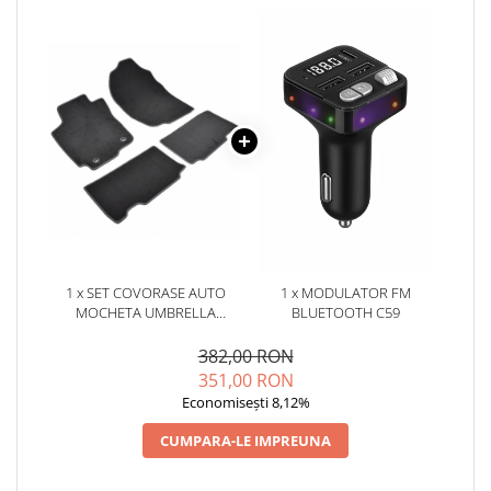
1 x SET COVORASE AUTO
1 x MODULATOR FM
MOCHETA UMBRELLA
BLUETOOTH C59
PENTRU TOYOTA RAV4 IV
[XA40](2013-2018)
382,00 RON
351,00 RON
Economisești 8,12%
CUMPARA-LE IMPREUNA