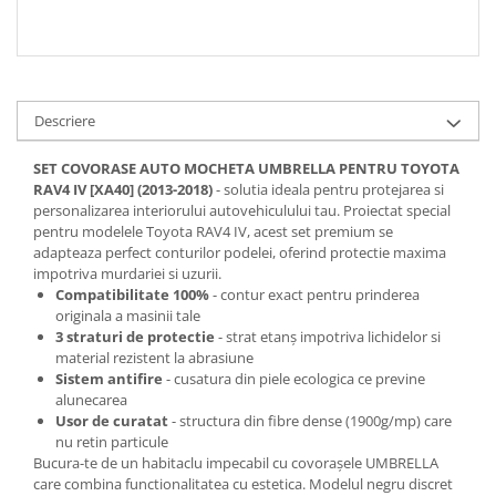
Descriere
SET COVORASE AUTO MOCHETA UMBRELLA PENTRU TOYOTA
RAV4 IV [XA40] (2013-2018)
- solutia ideala pentru protejarea si
personalizarea interiorului autovehiculului tau. Proiectat special
pentru modelele Toyota RAV4 IV, acest set premium se
adapteaza perfect conturilor podelei, oferind protectie maxima
impotriva murdariei si uzurii.
Compatibilitate 100%
- contur exact pentru prinderea
originala a masinii tale
3 straturi de protectie
- strat etanș impotriva lichidelor si
material rezistent la abrasiune
Sistem antifire
- cusatura din piele ecologica ce previne
alunecarea
Usor de curatat
- structura din fibre dense (1900g/mp) care
nu retin particule
Bucura-te de un habitaclu impecabil cu covorașele UMBRELLA
care combina functionalitatea cu estetica. Modelul negru discret