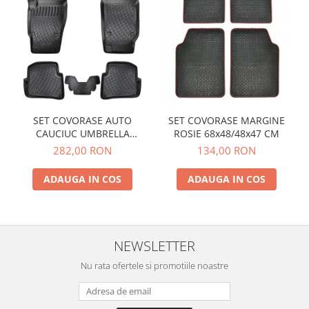
SET COVORASE AUTO
SET COVORASE MARGINE
CAUCIUC UMBRELLA
ROSIE 68x48/48x47 CM
PENTRU VW POLO V (6R / 6C
282,00 RON
134,00 RON
/ 61) 2009-2017
ADAUGA IN COS
ADAUGA IN COS
NEWSLETTER
Nu rata ofertele si promotiile noastre