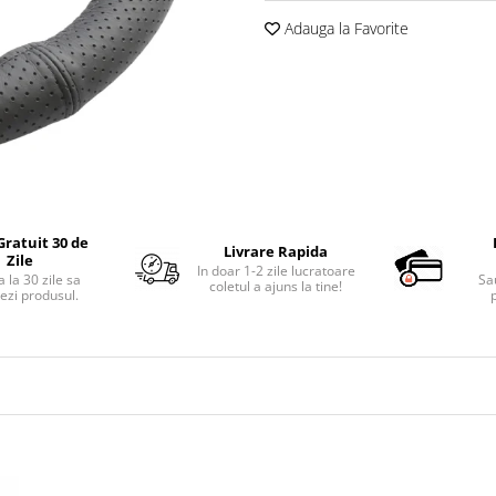
Adauga la Favorite
Gratuit 30 de
Livrare Rapida
Zile
In doar 1-2 zile lucratoare
 la 30 zile sa
Sa
coletul a ajuns la tine!
ezi produsul.
p