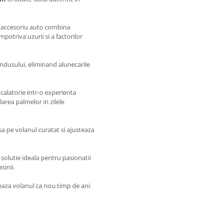
t accesoriu auto combina
potriva uzurii si a factorilor
ndusului, eliminand alunecarile
 calatorie intr-o experienta
larea palmelor in zilele
sa pe volanul curatat si ajusteaza
solutie ideala pentru pasionatii
sinii.
eaza volanul ca nou timp de ani.