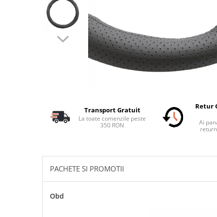
Schimbatoare Viteze
Accesorii Auto
Accesorii Auto Exterior
Husa Auto / Prelata Auto
Paravanturi Auto / Deflectoare Aer
Capace Roti
Accesorii Interior Auto
Inchidere Centralizata
Retur 
Transport Gratuit
Huse Auto
La toate comenzile peste
Ai pana
350 RON
Huse Scaune Auto
return
Husa Volan
Tavite Portbagaj Dedicate
Covorase Auto/ Presuri Auto
PACHETE SI PROMOTII
Seturi Interior
Accesorii Siguranta Auto
Obd
Carcasa Cheie