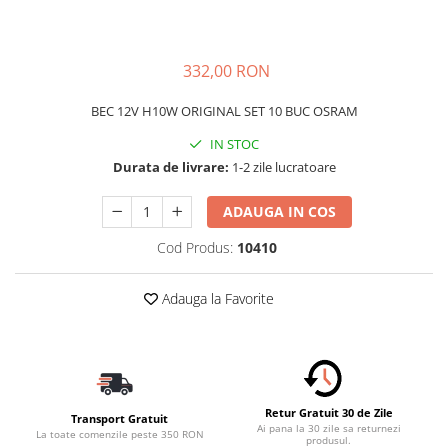
Schimbatoare Viteze
Accesorii Auto
332,00 RON
Accesorii Auto Exterior
Husa Auto / Prelata Auto
BEC 12V H10W ORIGINAL SET 10 BUC OSRAM
Paravanturi Auto / Deflectoare Aer
IN STOC
Capace Roti
Durata de livrare:
1-2 zile lucratoare
Accesorii Interior Auto
ADAUGA IN COS
Inchidere Centralizata
Huse Auto
Cod Produs:
10410
Huse Scaune Auto
Husa Volan
Adauga la Favorite
Tavite Portbagaj Dedicate
Covorase Auto/ Presuri Auto
Seturi Interior
Accesorii Siguranta Auto
Retur Gratuit 30 de Zile
Transport Gratuit
Carcasa Cheie
Ai pana la 30 zile sa returnezi
La toate comenzile peste 350 RON
produsul.