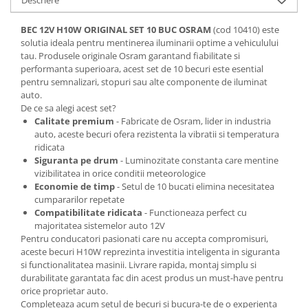
Spray Curatare Frane
BEC 12V H10W ORIGINAL SET 10 BUC OSRAM
(cod 10410) este
Produse Intretinere si Detailing
solutia ideala pentru mentinerea iluminarii optime a vehiculului
Lubrifianti si Spray-uri de Curatare
tau. Produsele originale Osram garantand fiabilitate si
performanta superioara, acest set de 10 becuri este esential
Curatare si Detailing Interior
pentru semnalizari, stopuri sau alte componente de iluminat
Vopsitorie, Chituri si Adezivi
auto.
De ce sa alegi acest set?
Curatare si Detailing Exterior
Calitate premium
- Fabricate de Osram, lider in industria
auto, aceste becuri ofera rezistenta la vibratii si temperatura
Articole Auto Sezoniere
ridicata
Produse de Iarna
Siguranta pe drum
- Luminozitate constanta care mentine
vizibilitatea in orice conditii meteorologice
Cabluri Pornire
Economie de timp
- Setul de 10 bucati elimina necesitatea
Produse de Vara
cumpararilor repetate
Compatibilitate ridicata
- Functioneaza perfect cu
Blog
majoritatea sistemelor auto 12V
Pentru conducatori pasionati care nu accepta compromisuri,
aceste becuri H10W reprezinta investitia inteligenta in siguranta
si functionalitatea masinii. Livrare rapida, montaj simplu si
durabilitate garantata fac din acest produs un must-have pentru
orice proprietar auto.
Completeaza acum setul de becuri si bucura-te de o experienta