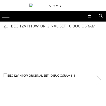
Toate Produsele
Oferta Saptamanii
BEC 12V H10W ORIGINAL SET 10 BUC OSRAM
Butoane
Butoane Geam
Bloc Lumini
Butoane Reglare Oglinzi
Seturi Butoane
Butoane Blocare/Deblocare
Buton Frana
Buton Clapeta Rezervor
Buton Portbagaj
Alte Butoane/Comutatoare
Butoane Semnalizare