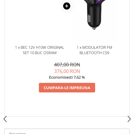
Oglinzi
Pompa Spalator Parbriz
Accesorii Camioane
Lampi si Proiectoare Camion
Marcaje si Echipamente de
Siguranta
1 x BEC 12V H10W ORIGINAL
1 x MODULATOR FM
Accesorii Cabina Camion
SET 10 BUC OSRAM
BLUETOOTH C59
Echipamente Electrice si
407,00 RON
Pneumatice
376,00 RON
Echipamente ADR si Utilitare
Economisesti 7,62 %
Uleiuri si Lichide Auto
CUMPARA-LE IMPREUNA
Aditivi Auto
Aditivi Combustibil
Aditivi Ulei Motor
Aditivi DPF, Sistem Racire si
Servodirectie
Antigel
Descriere