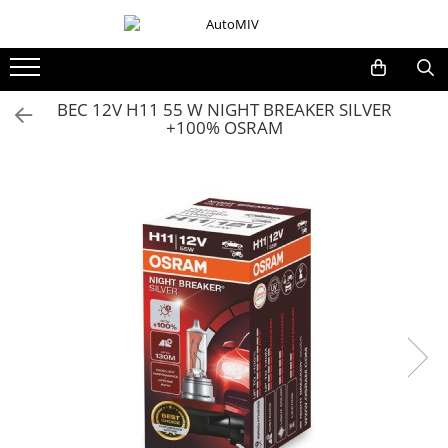
Toate Produsele
Oferta Saptamanii
BEC 12V H11 55 W NIGHT BREAKER SILVER
+100% OSRAM
Butoane
Butoane Geam
Bloc Lumini
Butoane Reglare Oglinzi
Seturi Butoane
Butoane Blocare/Deblocare
Buton Frana
Buton Clapeta Rezervor
Buton Portbagaj
Alte Butoane/Comutatoare
Butoane Semnalizare