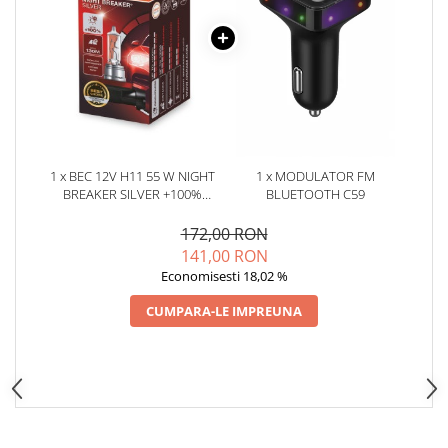
Oglinzi
Pompa Spalator Parbriz
Accesorii Camioane
Lampi si Proiectoare Camion
Marcaje si Echipamente de
Siguranta
Accesorii Cabina Camion
1 x BEC 12V H11 55 W NIGHT
1 x MODULATOR FM
BREAKER SILVER +100%
BLUETOOTH C59
Echipamente Electrice si
OSRAM
Pneumatice
172,00 RON
Echipamente ADR si Utilitare
141,00 RON
Economisesti 18,02 %
Uleiuri si Lichide Auto
Aditivi Auto
CUMPARA-LE IMPREUNA
Aditivi Combustibil
Aditivi Ulei Motor
Aditivi DPF, Sistem Racire si
Servodirectie
Antigel