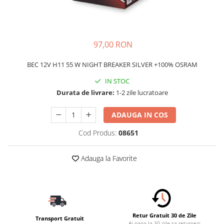
Schimbatoare Viteze
Accesorii Auto
Accesorii Auto Exterior
97,00 RON
Husa Auto / Prelata Auto
BEC 12V H11 55 W NIGHT BREAKER SILVER +100% OSRAM
Paravanturi Auto / Deflectoare Aer
Capace Roti
IN STOC
Accesorii Interior Auto
Durata de livrare:
1-2 zile lucratoare
Inchidere Centralizata
ADAUGA IN COS
Huse Auto
Huse Scaune Auto
Cod Produs:
08651
Husa Volan
Adauga la Favorite
Tavite Portbagaj Dedicate
Covorase Auto/ Presuri Auto
Seturi Interior
Accesorii Siguranta Auto
Carcasa Cheie
Retur Gratuit 30 de Zile
Transport Gratuit
Ai pana la 30 zile sa returnezi