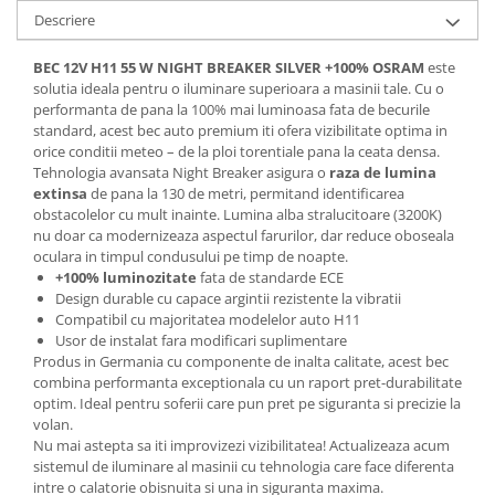
Spray Curatare Frane
Descriere
Produse Intretinere si Detailing
BEC 12V H11 55 W NIGHT BREAKER SILVER +100% OSRAM
este
Lubrifianti si Spray-uri de Curatare
solutia ideala pentru o iluminare superioara a masinii tale. Cu o
performanta de pana la 100% mai luminoasa fata de becurile
Curatare si Detailing Interior
standard, acest bec auto premium iti ofera vizibilitate optima in
Vopsitorie, Chituri si Adezivi
orice conditii meteo – de la ploi torentiale pana la ceata densa.
Tehnologia avansata Night Breaker asigura o
raza de lumina
Curatare si Detailing Exterior
extinsa
de pana la 130 de metri, permitand identificarea
obstacolelor cu mult inainte. Lumina alba stralucitoare (3200K)
Articole Auto Sezoniere
nu doar ca modernizeaza aspectul farurilor, dar reduce oboseala
Produse de Iarna
oculara in timpul condusului pe timp de noapte.
+100% luminozitate
fata de standarde ECE
Cabluri Pornire
Design durable cu capace argintii rezistente la vibratii
Produse de Vara
Compatibil cu majoritatea modelelor auto H11
Usor de instalat fara modificari suplimentare
Blog
Produs in Germania cu componente de inalta calitate, acest bec
combina performanta exceptionala cu un raport pret-durabilitate
optim. Ideal pentru soferii care pun pret pe siguranta si precizie la
volan.
Nu mai astepta sa iti improvizezi vizibilitatea! Actualizeaza acum
sistemul de iluminare al masinii cu tehnologia care face diferenta
intre o calatorie obisnuita si una in siguranta maxima.