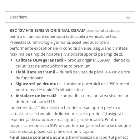
Descriere
BEC 12V H15 15/55 W ORIGINAL OSRAM
este solutia ideala
pentru o iluminare superioara si durabila a vehiculului tau.
Proiectat cu tehnologie germană, acest bec auto oferă
performanțe excepționale în condiții diverse, asigurând claritate
maximă pe timp de noapte și vizibilitate sporită pe timp de zi.
Calitate OEM garantată
– produs original OSRAM, identic cu
cel utilizat de producători auto premium
Fiabilitate extremă
– durată de viață de până la 4000 de ore
de funcționare
Siguranță pe drumuri
– iluminare puternică de 1350 lumeni
pentru reactie rapidă în situații critice
Instalare universală
– compatibil cu majoritatea sistemelor
de iluminat auto H15
Indiferent dacă înlocuiești un bec defect sau optezi pentru o
actualizare a sistemului de iluminare, acest produs îți asigură o
experiență de conducere mai sigură și confortabilă. Pentru
mașini, camioane sau SUV-uri, performanța constantă se menține
atât în ceață, ploaie, cât și pe drumuri virajate.
Finalizează comanda acum
și beneficiează de raportul perfect