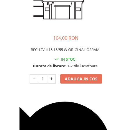
Carcasa Cheie
Accesorii Electronice Auto
Incarcatoare Auto
Accesorii pentru Roti si Anvelope
Husa Anvelope
164,00 RON
Truse Chei
BEC 12V H15 15/55 W ORIGINAL OSRAM
Organizatoare Auto
IN STOC
Durata de livrare:
1-2 zile lucratoare
ADAUGA IN COS