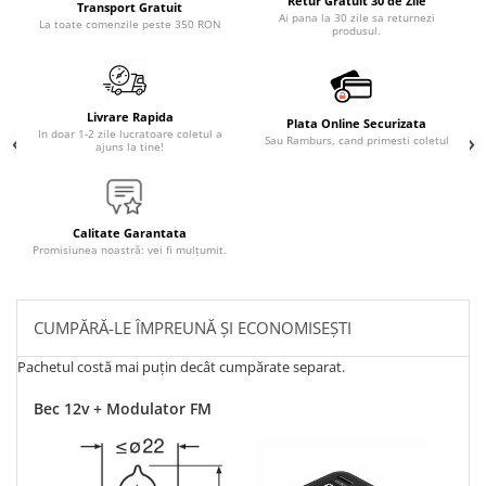
Retur Gratuit 30 de Zile
Transport Gratuit
Ai pana la 30 zile sa returnezi
La toate comenzile peste 350 RON
produsul.
Livrare Rapida
Plata Online Securizata
In doar 1-2 zile lucratoare coletul a
Sau Ramburs, cand primesti coletul
ajuns la tine!
Calitate Garantata
Promisiunea noastră: vei fi mulțumit.
CUMPĂRĂ-LE ÎMPREUNĂ ȘI ECONOMISEȘTI
Pachetul costă mai puțin decât cumpărate separat.
Bec 12v + Modulator FM