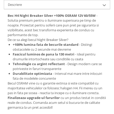
Spray Curatare Frane
Descriere
Produse Intretinere si Detailing
Bec H4 Night Breaker Silver +100% OSRAM 12V 60/55W
-
Lubrifianti si Spray-uri de Curatare
Solutia premium pentru o iluminare superioara pe timp de
noapte. Proiectat pentru soferii care pun pret pe siguranta si
Curatare si Detailing Interior
vizibilitate, acest bec transforma experienta de condus cu
Vopsitorie, Chituri si Adezivi
performante de top.
De ce sa alegi becul Night Breaker Silver?
Curatare si Detailing Exterior
+100% lumina fata de becurile standard
- Distingi
obstacolele cu 2 secunde mai devreme
Articole Auto Sezoniere
Fascicul luminos de pana la 130 metri
- Ideal pentru
Produse de Iarna
drumurile intortocheate sau conditiile cu ceata
Tehnologie cu argint reflectant
- Design modern care se
Cabluri Pornire
potriveste in faruri transparente
Produse de Vara
Durabilitate optimizata
- Interval mai mare intre inlocuiri
fata de modelele concurente
Blog
Becul OSRAM vine cu o garantie extinsa si este compatibil cu
majoritatea vehiculelor ce folosesc halogen H4. Fii mereu cu un
pas in fata pe sosea - reactia ta incepe cu o iluminare corecta.
Finalizeaza upgrade-ul farurilor
cu un produs testat in conditii
reale de condus. Comanda acum setul si bucura-te de calitate
germanica la un pret accesibil!