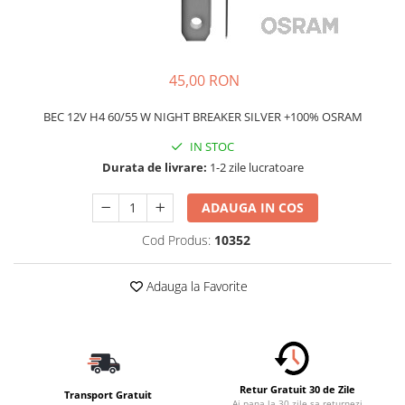
Schimbatoare Viteze
Accesorii Auto
Accesorii Auto Exterior
45,00 RON
Husa Auto / Prelata Auto
BEC 12V H4 60/55 W NIGHT BREAKER SILVER +100% OSRAM
Paravanturi Auto / Deflectoare Aer
Capace Roti
IN STOC
Accesorii Interior Auto
Durata de livrare:
1-2 zile lucratoare
Inchidere Centralizata
ADAUGA IN COS
Huse Auto
Huse Scaune Auto
Cod Produs:
10352
Husa Volan
Adauga la Favorite
Tavite Portbagaj Dedicate
Covorase Auto/ Presuri Auto
Seturi Interior
Accesorii Siguranta Auto
Carcasa Cheie
Retur Gratuit 30 de Zile
Transport Gratuit
Ai pana la 30 zile sa returnezi