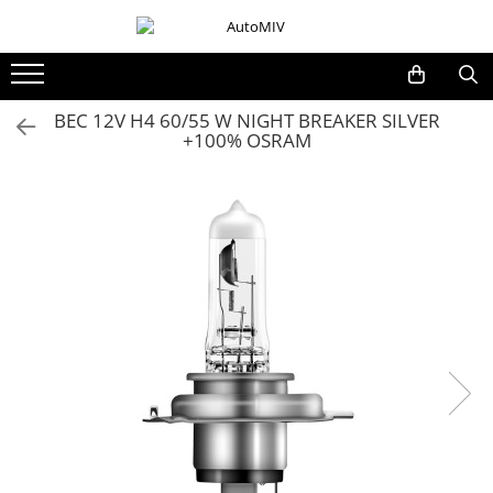
Toate Produsele
Oferta Saptamanii
BEC 12V H4 60/55 W NIGHT BREAKER SILVER
+100% OSRAM
Butoane
Butoane Geam
Bloc Lumini
Butoane Reglare Oglinzi
Seturi Butoane
Butoane Blocare/Deblocare
Buton Frana
Buton Clapeta Rezervor
Buton Portbagaj
Alte Butoane/Comutatoare
Butoane Semnalizare