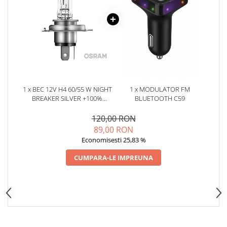
Oglinzi
Pompa Spalator Parbriz
Accesorii Camioane
Lampi si Proiectoare Camion
Marcaje si Echipamente de
Siguranta
Accesorii Cabina Camion
1 x BEC 12V H4 60/55 W NIGHT
1 x MODULATOR FM
BREAKER SILVER +100%
BLUETOOTH C59
Echipamente Electrice si
OSRAM
Pneumatice
120,00 RON
Echipamente ADR si Utilitare
89,00 RON
Economisesti 25,83 %
Uleiuri si Lichide Auto
Aditivi Auto
CUMPARA-LE IMPREUNA
Aditivi Combustibil
Aditivi Ulei Motor
Aditivi DPF, Sistem Racire si
Servodirectie
Antigel