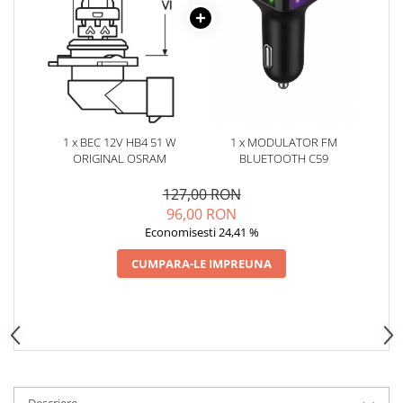
Oglinzi
Pompa Spalator Parbriz
Accesorii Camioane
Lampi si Proiectoare Camion
Marcaje si Echipamente de
Siguranta
1 x BEC 12V HB4 51 W
1 x MODULATOR FM
Accesorii Cabina Camion
ORIGINAL OSRAM
BLUETOOTH C59
Echipamente Electrice si
127,00 RON
Pneumatice
96,00 RON
Echipamente ADR si Utilitare
Economisesti 24,41 %
Uleiuri si Lichide Auto
CUMPARA-LE IMPREUNA
Aditivi Auto
Aditivi Combustibil
Aditivi Ulei Motor
Aditivi DPF, Sistem Racire si
Servodirectie
Antigel
Descriere