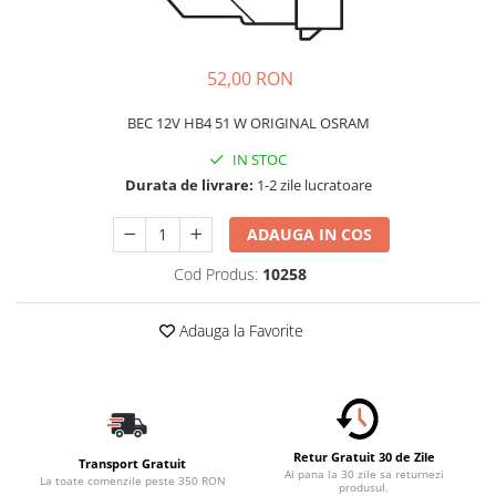
Schimbatoare Viteze
Accesorii Auto
52,00 RON
Accesorii Auto Exterior
Husa Auto / Prelata Auto
BEC 12V HB4 51 W ORIGINAL OSRAM
Paravanturi Auto / Deflectoare Aer
IN STOC
Capace Roti
Durata de livrare:
1-2 zile lucratoare
Accesorii Interior Auto
ADAUGA IN COS
Inchidere Centralizata
Huse Auto
Cod Produs:
10258
Huse Scaune Auto
Husa Volan
Adauga la Favorite
Tavite Portbagaj Dedicate
Covorase Auto/ Presuri Auto
Seturi Interior
Accesorii Siguranta Auto
Retur Gratuit 30 de Zile
Transport Gratuit
Carcasa Cheie
Ai pana la 30 zile sa returnezi
La toate comenzile peste 350 RON
produsul.