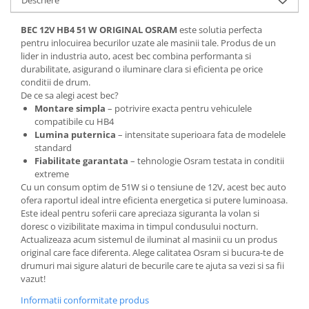
Spray Curatare Frane
BEC 12V HB4 51 W ORIGINAL OSRAM
este solutia perfecta
Produse Intretinere si Detailing
pentru inlocuirea becurilor uzate ale masinii tale. Produs de un
Lubrifianti si Spray-uri de Curatare
lider in industria auto, acest bec combina performanta si
durabilitate, asigurand o iluminare clara si eficienta pe orice
Curatare si Detailing Interior
conditii de drum.
Vopsitorie, Chituri si Adezivi
De ce sa alegi acest bec?
Montare simpla
– potrivire exacta pentru vehiculele
Curatare si Detailing Exterior
compatibile cu HB4
Lumina puternica
– intensitate superioara fata de modelele
Articole Auto Sezoniere
standard
Produse de Iarna
Fiabilitate garantata
– tehnologie Osram testata in conditii
extreme
Cabluri Pornire
Cu un consum optim de 51W si o tensiune de 12V, acest bec auto
Produse de Vara
ofera raportul ideal intre eficienta energetica si putere luminoasa.
Este ideal pentru soferii care apreciaza siguranta la volan si
Blog
doresc o vizibilitate maxima in timpul condusului nocturn.
Actualizeaza acum sistemul de iluminat al masinii cu un produs
original care face diferenta. Alege calitatea Osram si bucura-te de
drumuri mai sigure alaturi de becurile care te ajuta sa vezi si sa fii
vazut!
Informatii conformitate produs