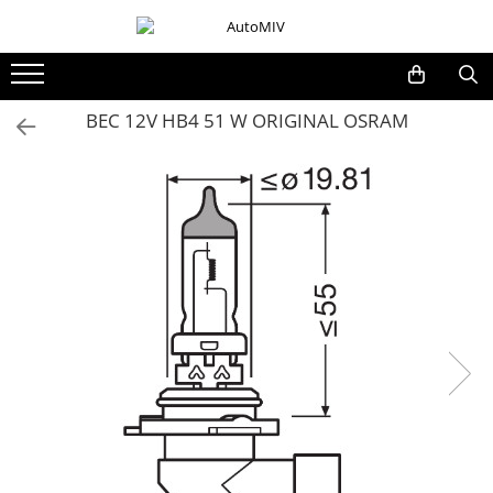
Toate Produsele
Oferta Saptamanii
BEC 12V HB4 51 W ORIGINAL OSRAM
Butoane
Butoane Geam
Bloc Lumini
Butoane Reglare Oglinzi
Seturi Butoane
Butoane Blocare/Deblocare
Buton Frana
Buton Clapeta Rezervor
Buton Portbagaj
Alte Butoane/Comutatoare
Butoane Semnalizare