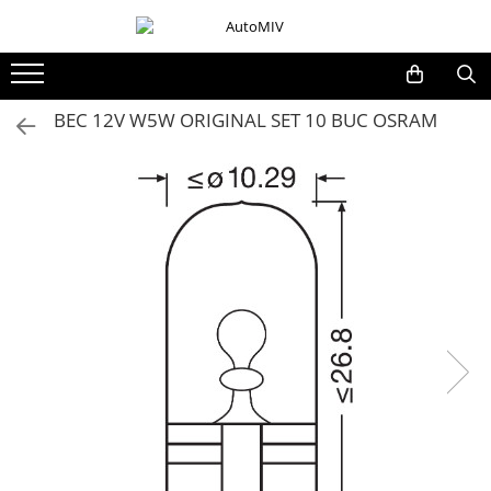
Toate Produsele
Oferta Saptamanii
BEC 12V W5W ORIGINAL SET 10 BUC OSRAM
Butoane
Butoane Geam
Bloc Lumini
Butoane Reglare Oglinzi
Seturi Butoane
Butoane Blocare/Deblocare
Buton Frana
Buton Clapeta Rezervor
Buton Portbagaj
Alte Butoane/Comutatoare
Butoane Semnalizare