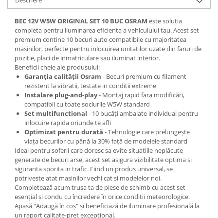
Spray Curatare Frane
BEC 12V W5W ORIGINAL SET 10 BUC OSRAM
este solutia
Produse Intretinere si Detailing
completa pentru iluminarea eficienta a vehiculului tau. Acest set
Lubrifianti si Spray-uri de Curatare
premium contine 10 becuri auto compatibile cu majoritatea
masinilor, perfecte pentru inlocuirea unitatilor uzate din faruri de
Curatare si Detailing Interior
pozitie, placi de inmatriculare sau iluminat interior.
Vopsitorie, Chituri si Adezivi
Beneficii cheie ale produsului:
Garanția calității Osram
- Becuri premium cu filament
Curatare si Detailing Exterior
rezistent la vibratii, testate in conditii extreme
Instalare plug-and-play
- Montaj rapid fara modificări,
Articole Auto Sezoniere
compatibil cu toate soclurile W5W standard
Produse de Iarna
Set multifunctional
- 10 bucăți ambalate individual pentru
inlocuire rapida oriunde te afli
Cabluri Pornire
Optimizat pentru durată
- Tehnologie care prelungește
Produse de Vara
viața becurilor cu până la 30% față de modelele standard
Ideal pentru soferii care doresc sa evite situatiile neplăcute
Blog
generate de becuri arse, acest set asigura vizibilitate optima si
siguranta sporita in trafic. Fiind un produs universal, se
potriveste atat masinilor vechi cat si modelelor noi.
Completează acum trusa ta de piese de schimb cu acest set
esențial și condu cu încredere în orice conditii meteorologice.
Apasă "Adaugă în coș" și beneficiază de iluminare profesională la
un raport calitate-pret exceptional.