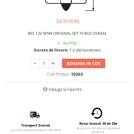
Schimbatoare Viteze
Accesorii Auto
34,00 RON
Accesorii Auto Exterior
Husa Auto / Prelata Auto
BEC 12V W5W ORIGINAL SET 10 BUC OSRAM
Paravanturi Auto / Deflectoare Aer
IN STOC
Capace Roti
Durata de livrare:
1-2 zile lucratoare
Accesorii Interior Auto
ADAUGA IN COS
Inchidere Centralizata
Huse Auto
Cod Produs:
10263
Huse Scaune Auto
Husa Volan
Adauga la Favorite
Tavite Portbagaj Dedicate
Covorase Auto/ Presuri Auto
Seturi Interior
Accesorii Siguranta Auto
Retur Gratuit 30 de Zile
Transport Gratuit
Carcasa Cheie
Ai pana la 30 zile sa returnezi
La toate comenzile peste 350 RON
produsul.