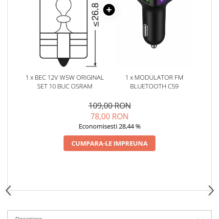
Oglinzi
Pompa Spalator Parbriz
Accesorii Camioane
Lampi si Proiectoare Camion
Marcaje si Echipamente de
Siguranta
1 x BEC 12V W5W ORIGINAL
1 x MODULATOR FM
Accesorii Cabina Camion
SET 10 BUC OSRAM
BLUETOOTH C59
Echipamente Electrice si
109,00 RON
Pneumatice
78,00 RON
Echipamente ADR si Utilitare
Economisesti 28,44 %
Uleiuri si Lichide Auto
CUMPARA-LE IMPREUNA
Aditivi Auto
Aditivi Combustibil
Aditivi Ulei Motor
Aditivi DPF, Sistem Racire si
Servodirectie
Antigel
Descriere