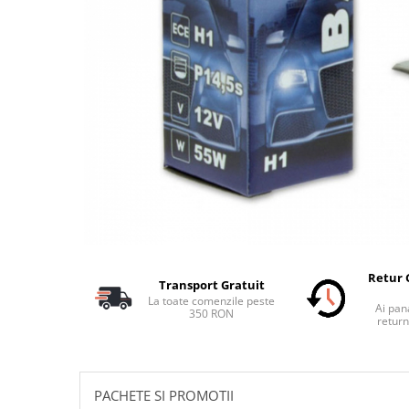
Schimbatoare Viteze
Accesorii Auto
Accesorii Auto Exterior
Husa Auto / Prelata Auto
Paravanturi Auto / Deflectoare Aer
Capace Roti
Accesorii Interior Auto
Inchidere Centralizata
Huse Auto
Huse Scaune Auto
Husa Volan
Retur 
Transport Gratuit
Tavite Portbagaj Dedicate
La toate comenzile peste
Ai pana
Covorase Auto/ Presuri Auto
350 RON
return
Seturi Interior
Accesorii Siguranta Auto
Carcasa Cheie
PACHETE SI PROMOTII