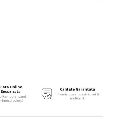
Plata Online
Calitate Garantata
Securizata
Promisiunea noastră: vei fi
u Ramburs, cand
mulțumit.
rimesti coletul