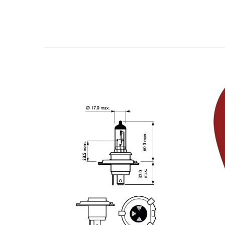
Spray Curatare Frane
Produse Intretinere si Detailing
Lubrifianti si Spray-uri de Curatare
Curatare si Detailing Interior
Vopsitorie, Chituri si Adezivi
Curatare si Detailing Exterior
Articole Auto Sezoniere
Produse de Iarna
Cabluri Pornire
Produse de Vara
Blog