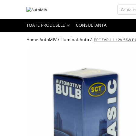
Toate Produsele
TOATE PRODUSELE
CONSULTANTA
Oferta Saptamanii
Home AutoMIV /
Iluminat Auto /
BEC FAR H1 12V 55W P1
Butoane
Butoane Geam
Bloc Lumini
Butoane Reglare Oglinzi
Seturi Butoane
Butoane Blocare/Deblocare
Buton Frana
Buton Clapeta Rezervor
Buton Portbagaj
Alte Butoane/Comutatoare
Butoane Semnalizare