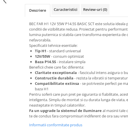
Oglinzi
Pompa Spalator Parbriz
Caracteristici
Review-uri
(0)
Descriere
Accesorii Camioane
BEC FAR H1 12V 55W P14.5S BASIC SCT este solutia ideala p
Lampi si Proiectoare Camion
conditii de vizibilitate redusa. Proiectat pentru performan
Marcaje si Echipamente de
lumina puternica si stabila care transforma experienta d
Siguranta
nefavorabila.
Specificatii tehnice esentiale:
Accesorii Cabina Camion
Tip H1
- standard universal
12V/55W
- consum optimizat
Echipamente Electrice si
Baza P14.5S
- instalare simpla
Pneumatice
Beneficii cheie care fac diferenta:
Echipamente ADR si Utilitare
Claritate exceptionala
- fasciculul intens asigura o b
Constructie durabila
- rezista la vibratii si temperatu
Uleiuri si Lichide Auto
Compatibilitate extinsa
- se potriveste perfect pe ma
Aditivi Auto
baza H1
Pentru soferii care pun pret pe siguranta si fiabilitate, ace
Aditivi Combustibil
inteligenta. Simplu de montat si cu durata lunga de viata, el
Aditivi Ulei Motor
neasteptate in timpul calatoriilor.
Fa un upgrade la sistemul de iluminare
al masinii tale
Aditivi DPF, Sistem Racire si
te de condus fara compromisuri indiferent de ora sau vre
Servodirectie
Antigel
Informatii conformitate produs