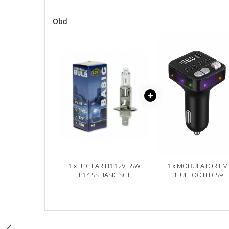
Accesorii Electronice Auto
Incarcatoare Auto
Obd
Accesorii pentru Roti si Anvelope
Husa Anvelope
Truse Chei
Organizatoare Auto
Iluminat Auto
Semnalizari
Faruri Ceata
Proiectoare
Accesorii LED
1 x BEC FAR H1 12V 55W
1 x MODULATOR FM
Becuri Auto
P14.5S BASIC SCT
BLUETOOTH C59
Piese Auto
Piese Caroserie
Amortizoare Capota