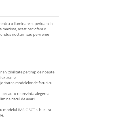
entru o iluminare superioara in
ta maxima, acest bec ofera o
e condus nocturn sau pe vreme
una vizibilitate pe timp de noapte
ri extreme
joritatea modelelor de faruri cu
st bec auto reprezinta alegerea
imina riscul de avarii
 cu modelul BASIC SCT si bucura-
me.