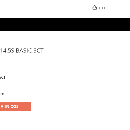
0,00
14.5S BASIC SCT
SCT
are
A IN COS