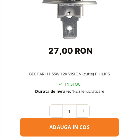
Accesorii Siguranta Auto
Carcasa Cheie
Accesorii Electronice Auto
Incarcatoare Auto
Accesorii pentru Roti si Anvelope
27,00 RON
Husa Anvelope
Truse Chei
BEC FAR H1 55W 12V VISION (cutie) PHILIPS
Organizatoare Auto
IN STOC
Durata de livrare:
1-2 zile lucratoare
ADAUGA IN COS