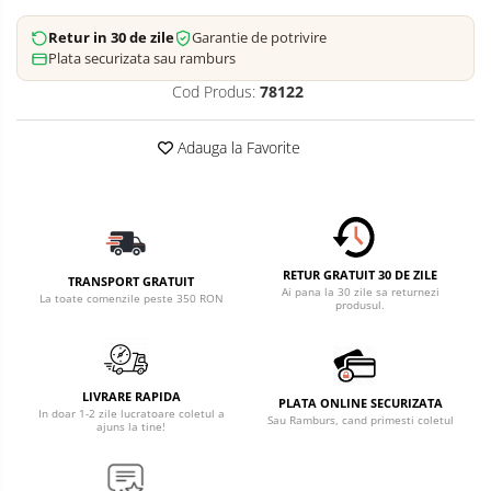
Retur in 30 de zile
Garantie de potrivire
Plata securizata sau ramburs
Cod Produs:
78122
Adauga la Favorite
RETUR GRATUIT 30 DE ZILE
TRANSPORT GRATUIT
Ai pana la 30 zile sa returnezi
La toate comenzile peste 350 RON
produsul.
LIVRARE RAPIDA
PLATA ONLINE SECURIZATA
In doar 1-2 zile lucratoare coletul a
Sau Ramburs, cand primesti coletul
ajuns la tine!