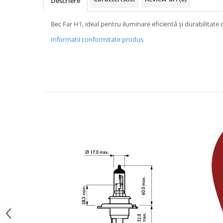
Descriere
Accesorii Electronice Auto
Incarcatoare Auto
Bec Far H1, ideal pentru iluminare eficientă și durabilitate 
Accesorii pentru Roti si Anvelope
Informatii conformitate produs
Husa Anvelope
Truse Chei
Organizatoare Auto
Iluminat Auto
Semnalizari
Faruri Ceata
Proiectoare
Accesorii LED
Becuri Auto
Piese Auto
Piese Caroserie
Amortizoare Capota