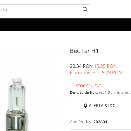
Bec Far H1
20,34 RON
15,25 RON
Economisesti:
5,09
RON
STOC EPUIZAT
Durata de livrare:
1-2 zile lucrato
ALERTA STOC
Cod Produs:
202631