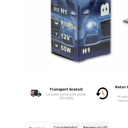
Schimbatoare Viteze
Accesorii Auto
Accesorii Auto Exterior
Husa Auto / Prelata Auto
Paravanturi Auto / Deflectoare Aer
Capace Roti
Accesorii Interior Auto
Inchidere Centralizata
Huse Auto
Huse Scaune Auto
Husa Volan
Retur 
Transport Gratuit
Tavite Portbagaj Dedicate
La toate comenzile peste
Ai pana
Covorase Auto/ Presuri Auto
350 RON
return
Seturi Interior
Accesorii Siguranta Auto
Carcasa Cheie
Caracteristici
Review-uri
(0)