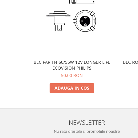
Oglinzi
Pompa Spalator Parbriz
Accesorii Camioane
Lampi si Proiectoare Camion
Marcaje si Echipamente de
Siguranta
Accesorii Cabina Camion
Echipamente Electrice si
BEC FAR H4 60/55W 12V LONGER LIFE
BEC RO
Pneumatice
ECOVISION PHILIPS
50,00 RON
Echipamente ADR si Utilitare
Uleiuri si Lichide Auto
ADAUGA IN COS
Aditivi Auto
Aditivi Combustibil
Aditivi Ulei Motor
Aditivi DPF, Sistem Racire si
NEWSLETTER
Servodirectie
Nu rata ofertele si promotiile noastre
Antigel