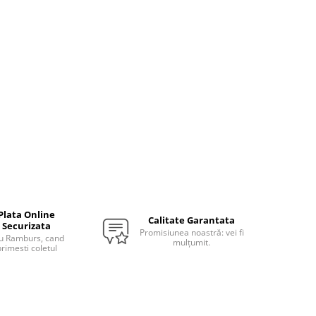
Plata Online
Calitate Garantata
Securizata
Promisiunea noastră: vei fi
u Ramburs, cand
mulțumit.
rimesti coletul