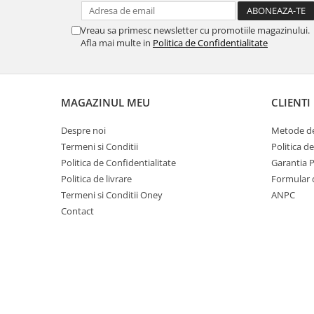
Spray Curatare Frane
Vreau sa primesc newsletter cu promotiile magazinului.
Produse Intretinere si Detailing
Afla mai multe in
Politica de Confidentialitate
Lubrifianti si Spray-uri de Curatare
Curatare si Detailing Interior
Vopsitorie, Chituri si Adezivi
MAGAZINUL MEU
CLIENTI
Curatare si Detailing Exterior
Despre noi
Metode de
Articole Auto Sezoniere
Termeni si Conditii
Politica d
Produse de Iarna
Politica de Confidentialitate
Garantia 
Cabluri Pornire
Politica de livrare
Formular 
Termeni si Conditii Oney
ANPC
Produse de Vara
Contact
Blog