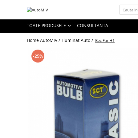
Toate Produsele
TOATE PRODUSELE
CONSULTANTA
Oferta Saptamanii
Home AutoMIV /
Iluminat Auto /
Bec Far H1
Butoane
Butoane Geam
-25%
Bloc Lumini
Butoane Reglare Oglinzi
Seturi Butoane
Butoane Blocare/Deblocare
Buton Frana
Buton Clapeta Rezervor
Buton Portbagaj
Alte Butoane/Comutatoare
Butoane Semnalizare