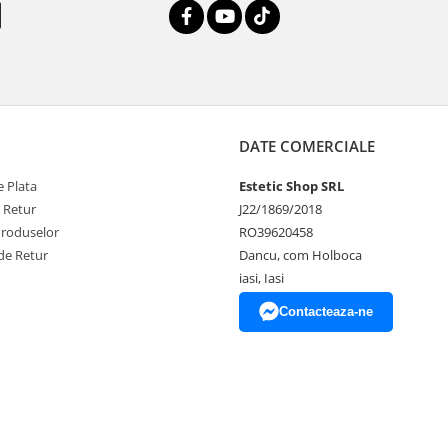
DATE COMERCIALE
 Plata
Estetic Shop SRL
e Retur
J22/1869/2018
Produselor
RO39620458
de Retur
Dancu, com Holboca
iasi, Iasi
Contacteaza-ne