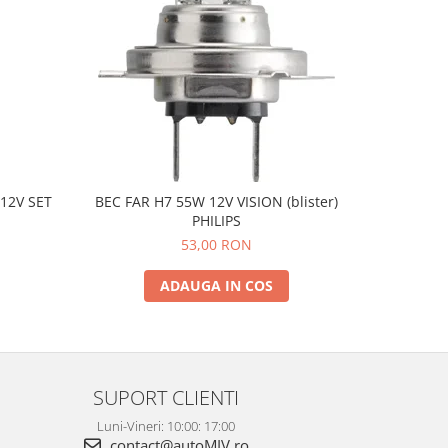
12V SET
BEC FAR H7 55W 12V VISION (blister)
BEC STOP/
PHILIPS
53,00 RON
ADAUGA IN COS
SUPORT CLIENTI
Luni-Vineri: 10:00: 17:00
contact@autoMIV.ro