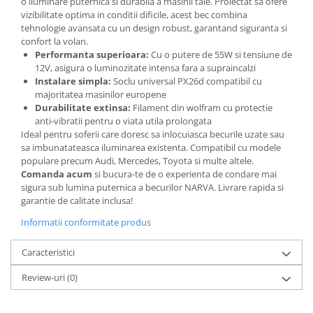
o iluminare puternica si durabila a masinii tale. Proiectat sa ofere
Spray Curatare Frane
vizibilitate optima in conditii dificile, acest bec combina
tehnologie avansata cu un design robust, garantand siguranta si
Produse Intretinere si Detailing
confort la volan.
Lubrifianti si Spray-uri de Curatare
Performanta superioara:
Cu o putere de 55W si tensiune de
12V, asigura o luminozitate intensa fara a supraincalzi
Curatare si Detailing Interior
Instalare simpla:
Soclu universal PX26d compatibil cu
majoritatea masinilor europene
Vopsitorie, Chituri si Adezivi
Durabilitate extinsa:
Filament din wolfram cu protectie
Curatare si Detailing Exterior
anti-vibratii pentru o viata utila prolongata
Ideal pentru soferii care doresc sa inlocuiasca becurile uzate sau
Articole Auto Sezoniere
sa imbunatateasca iluminarea existenta. Compatibil cu modele
Produse de Iarna
populare precum Audi, Mercedes, Toyota si multe altele.
Comanda acum
si bucura-te de o experienta de condare mai
Cabluri Pornire
sigura sub lumina puternica a becurilor NARVA. Livrare rapida si
Produse de Vara
garantie de calitate inclusa!
Blog
Informatii conformitate produs
Caracteristici
Review-uri
(0)