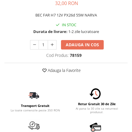
32,00 RON
Schimbatoare Viteze
Accesorii Auto
BEC FAR H7 12V PX26d 55W NARVA
Accesorii Auto Exterior
IN STOC
Husa Auto / Prelata Auto
Durata de livrare:
1-2 zile lucratoare
Paravanturi Auto / Deflectoare Aer
ADAUGA IN COS
Capace Roti
Accesorii Interior Auto
Cod Produs:
78159
Inchidere Centralizata
Adauga la Favorite
Huse Auto
Huse Scaune Auto
Husa Volan
Tavite Portbagaj Dedicate
Covorase Auto/ Presuri Auto
Retur Gratuit 30 de Zile
Transport Gratuit
Seturi Interior
Ai pana la 30 zile sa returnezi
La toate comenzile peste 350 RON
produsul.
Accesorii Siguranta Auto
Carcasa Cheie