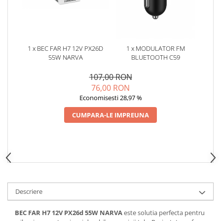
Oglinzi
Pompa Spalator Parbriz
Accesorii Camioane
Lampi si Proiectoare Camion
1 x BEC FAR H7 12V PX26D
1 x MODULATOR FM
Marcaje si Echipamente de
55W NARVA
BLUETOOTH C59
Siguranta
107,00 RON
Accesorii Cabina Camion
76,00 RON
Echipamente Electrice si
Economisesti 28,97 %
Pneumatice
CUMPARA-LE IMPREUNA
Echipamente ADR si Utilitare
Uleiuri si Lichide Auto
Aditivi Auto
Aditivi Combustibil
Aditivi Ulei Motor
Descriere
Aditivi DPF, Sistem Racire si
Servodirectie
BEC FAR H7 12V PX26d 55W NARVA
este solutia perfecta pentru
Antigel