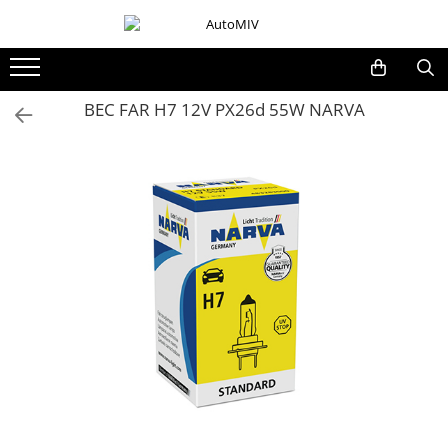
Toate Produsele
Oferta Saptamanii
BEC FAR H7 12V PX26d 55W NARVA
Butoane
Butoane Geam
Bloc Lumini
Butoane Reglare Oglinzi
Seturi Butoane
Butoane Blocare/Deblocare
Buton Frana
Buton Clapeta Rezervor
Buton Portbagaj
Alte Butoane/Comutatoare
Butoane Semnalizare