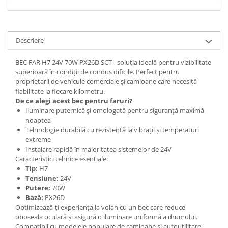
Spray Curatare Frane
Produse Intretinere si Detailing
Lubrifianti si Spray-uri de Curatare
Descriere
Curatare si Detailing Interior
BEC FAR H7 24V 70W PX26D SCT - soluția ideală pentru vizibilitate
Vopsitorie, Chituri si Adezivi
superioară în condiții de condus dificile. Perfect pentru
proprietarii de vehicule comerciale și camioane care necesită
Curatare si Detailing Exterior
fiabilitate la fiecare kilometru.
De ce alegi acest bec pentru faruri?
Articole Auto Sezoniere
Iluminare puternică și omologată pentru siguranță maximă
Produse de Iarna
noaptea
Tehnologie durabilă cu rezistență la vibrații și temperaturi
Cabluri Pornire
extreme
Produse de Vara
Instalare rapidă în majoritatea sistemelor de 24V
Caracteristici tehnice esențiale:
Blog
Tip:
H7
Tensiune:
24V
Putere:
70W
Bază:
PX26D
Optimizează-ți experiența la volan cu un bec care reduce
oboseala oculară și asigură o iluminare uniformă a drumului.
Compatibil cu modelele populare de camioane și autoutilitare,