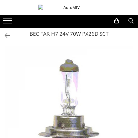
Toate Produsele
Oferta Saptamanii
BEC FAR H7 24V 70W PX26D SCT
Butoane
Butoane Geam
Bloc Lumini
Butoane Reglare Oglinzi
Seturi Butoane
Butoane Blocare/Deblocare
Buton Frana
Buton Clapeta Rezervor
Buton Portbagaj
Alte Butoane/Comutatoare
Butoane Semnalizare