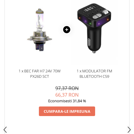
Oglinzi
Pompa Spalator Parbriz
Accesorii Camioane
Lampi si Proiectoare Camion
Marcaje si Echipamente de
Siguranta
Accesorii Cabina Camion
Echipamente Electrice si
Pneumatice
1 x BEC FAR H7 24V 70W
1 x MODULATOR FM
Echipamente ADR si Utilitare
PX26D SCT
BLUETOOTH C59
Uleiuri si Lichide Auto
97,37 RON
Aditivi Auto
66,37 RON
Aditivi Combustibil
Economisesti 31,84 %
Aditivi Ulei Motor
CUMPARA-LE IMPREUNA
Aditivi DPF, Sistem Racire si
Servodirectie
Antigel