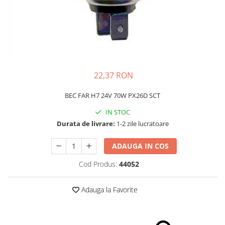
Schimbatoare Viteze
Accesorii Auto
Accesorii Auto Exterior
Husa Auto / Prelata Auto
Paravanturi Auto / Deflectoare Aer
22,37 RON
Capace Roti
Accesorii Interior Auto
BEC FAR H7 24V 70W PX26D SCT
Inchidere Centralizata
IN STOC
Huse Auto
Durata de livrare:
1-2 zile lucratoare
Huse Scaune Auto
ADAUGA IN COS
Husa Volan
Tavite Portbagaj Dedicate
Cod Produs:
44052
Covorase Auto/ Presuri Auto
Seturi Interior
Adauga la Favorite
Accesorii Siguranta Auto
Carcasa Cheie