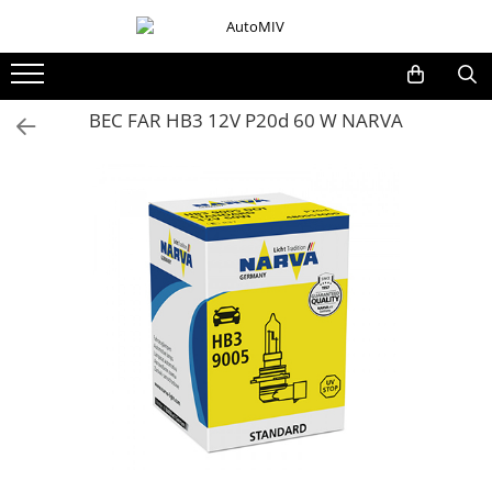
Toate Produsele
Oferta Saptamanii
BEC FAR HB3 12V P20d 60 W NARVA
Butoane
Butoane Geam
Bloc Lumini
Butoane Reglare Oglinzi
Seturi Butoane
Butoane Blocare/Deblocare
Buton Frana
Buton Clapeta Rezervor
Buton Portbagaj
Alte Butoane/Comutatoare
Butoane Semnalizare