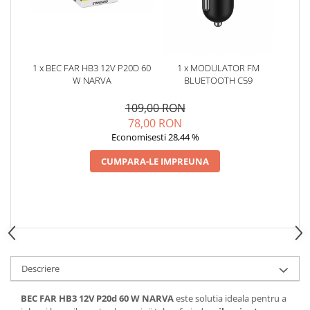
Oglinzi
Pompa Spalator Parbriz
Accesorii Camioane
Lampi si Proiectoare Camion
1 x BEC FAR HB3 12V P20D 60
1 x MODULATOR FM
Marcaje si Echipamente de
W NARVA
BLUETOOTH C59
Siguranta
109,00 RON
Accesorii Cabina Camion
78,00 RON
Echipamente Electrice si
Economisesti 28,44 %
Pneumatice
CUMPARA-LE IMPREUNA
Echipamente ADR si Utilitare
Uleiuri si Lichide Auto
Aditivi Auto
Aditivi Combustibil
Aditivi Ulei Motor
Descriere
Aditivi DPF, Sistem Racire si
Servodirectie
BEC FAR HB3 12V P20d 60 W NARVA
este solutia ideala pentru a
Antigel