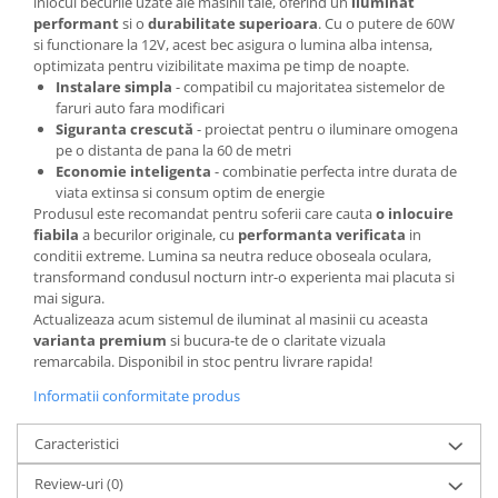
inlocui becurile uzate ale masinii tale, oferind un
iluminat
Spray Curatare Frane
performant
si o
durabilitate superioara
. Cu o putere de 60W
si functionare la 12V, acest bec asigura o lumina alba intensa,
Produse Intretinere si Detailing
optimizata pentru vizibilitate maxima pe timp de noapte.
Lubrifianti si Spray-uri de Curatare
Instalare simpla
- compatibil cu majoritatea sistemelor de
faruri auto fara modificari
Curatare si Detailing Interior
Siguranta crescută
- proiectat pentru o iluminare omogena
pe o distanta de pana la 60 de metri
Vopsitorie, Chituri si Adezivi
Economie inteligenta
- combinatie perfecta intre durata de
Curatare si Detailing Exterior
viata extinsa si consum optim de energie
Produsul este recomandat pentru soferii care cauta
o inlocuire
Articole Auto Sezoniere
fiabila
a becurilor originale, cu
performanta verificata
in
Produse de Iarna
conditii extreme. Lumina sa neutra reduce oboseala oculara,
transformand condusul nocturn intr-o experienta mai placuta si
Cabluri Pornire
mai sigura.
Produse de Vara
Actualizeaza acum sistemul de iluminat al masinii cu aceasta
varianta premium
si bucura-te de o claritate vizuala
Blog
remarcabila. Disponibil in stoc pentru livrare rapida!
Informatii conformitate produs
Caracteristici
Review-uri
(0)