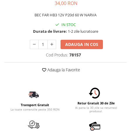
34,00 RON
Schimbatoare Viteze
Accesorii Auto
BEC FAR HB3 12V P20d 60 W NARVA
Accesorii Auto Exterior
IN STOC
Husa Auto / Prelata Auto
Durata de livrare:
1-2 zile lucratoare
Paravanturi Auto / Deflectoare Aer
ADAUGA IN COS
Capace Roti
Accesorii Interior Auto
Cod Produs:
78157
Inchidere Centralizata
Adauga la Favorite
Huse Auto
Huse Scaune Auto
Husa Volan
Tavite Portbagaj Dedicate
Covorase Auto/ Presuri Auto
Retur Gratuit 30 de Zile
Transport Gratuit
Seturi Interior
Ai pana la 30 zile sa returnezi
La toate comenzile peste 350 RON
produsul.
Accesorii Siguranta Auto
Carcasa Cheie