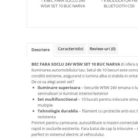
1 x BEC FARA SOCLU 24V
1 x MODULATOR FM
W5W SET 10 BUC NARVA
BLUETOOTH C59
Caracteristici
Review-uri
(0)
Descriere
BEC FARA SOCLU 24V W5W SET 10 BUC NARVA
iti ofera
iluminarea automobilului tau. Setul de 10 becuri este concep
conditii extreme, asigurand o lumina alba si stabila in orice 
De ce sa alegi acest set?
Iluminare superioara
– becurile W5W 24V emana o lum
semnalizari si iluminat interior/exterior
Set multifunctional
– 10 bucati pentru inlocuire sim
multiple
Tehnologie durabila
– filament cu protectie anti-soc t
rezistenta
Potrivit pentru camioane, autoutilitare si masini comercia
rapid in soclurile existente. Fara batai de cap la inlocuire –
perfect in sistemul electric al vehiculului.