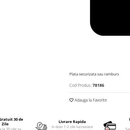
Plata securizata sau ramburs
Cod Produs:
78186
Adauga la Favorite
Gratuit 30 de
Livrare Rapida
Zile
In doar 1-2 zile lucratoare
 la 30 zile sa
Sa