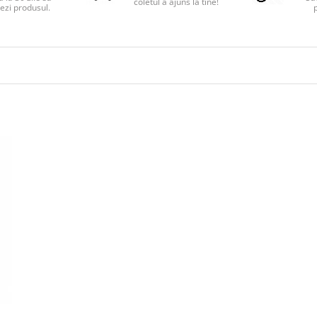
coletul a ajuns la tine!
ezi produsul.
p