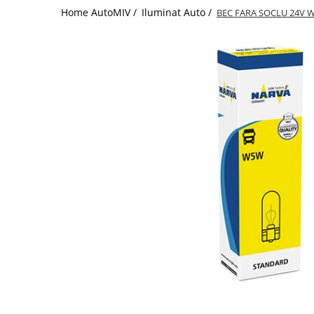
Home AutoMIV /
Iluminat Auto /
BEC FARA SOCLU 24V 
Schimbatoare Viteze
Accesorii Auto
Accesorii Auto Exterior
Husa Auto / Prelata Auto
Paravanturi Auto / Deflectoare Aer
Capace Roti
Accesorii Interior Auto
Inchidere Centralizata
Huse Auto
Huse Scaune Auto
Husa Volan
Tavite Portbagaj Dedicate
Covorase Auto/ Presuri Auto
Seturi Interior
Accesorii Siguranta Auto
Carcasa Cheie