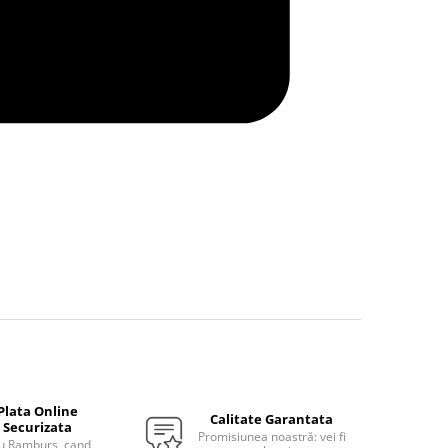
Plata Online
Calitate Garantata
Securizata
Promisiunea noastră: vei fi
u Ramburs, cand