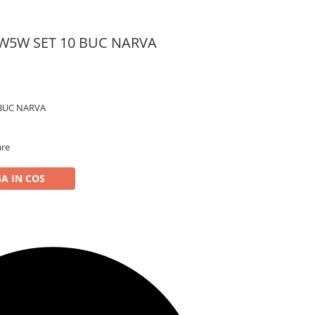
 W5W SET 10 BUC NARVA
 BUC NARVA
are
A IN COS