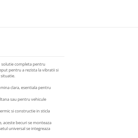
 o solutie completa pentru
ut pentru a rezista la vibratii si
situatie.
ina clara, esentiala pentru
ultana sau pentru vehicule
ermic si constructie in sticla
le, aceste becuri se monteaza
 setul universal se integreaza