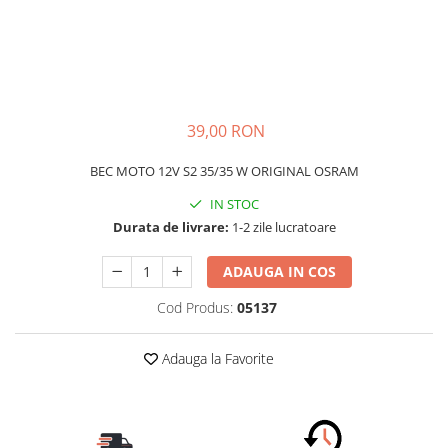
Schimbatoare Viteze
Accesorii Auto
Accesorii Auto Exterior
Husa Auto / Prelata Auto
39,00 RON
Paravanturi Auto / Deflectoare Aer
Capace Roti
BEC MOTO 12V S2 35/35 W ORIGINAL OSRAM
Accesorii Interior Auto
IN STOC
Inchidere Centralizata
Durata de livrare:
1-2 zile lucratoare
Huse Auto
Huse Scaune Auto
ADAUGA IN COS
Husa Volan
Cod Produs:
05137
Tavite Portbagaj Dedicate
Covorase Auto/ Presuri Auto
Adauga la Favorite
Seturi Interior
Accesorii Siguranta Auto
Carcasa Cheie