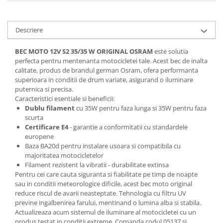
Spray Curatare Frane
Produse Intretinere si Detailing
Descriere
Lubrifianti si Spray-uri de Curatare
BEC MOTO 12V S2 35/35 W ORIGINAL OSRAM
este solutia
Curatare si Detailing Interior
perfecta pentru mentenanta motocicletei tale. Acest bec de inalta
Vopsitorie, Chituri si Adezivi
calitate, produs de brandul german Osram, ofera performanta
superioara in conditii de drum variate, asigurand o iluminare
Curatare si Detailing Exterior
puternica si precisa.
Caracteristici esentiale si beneficii:
Articole Auto Sezoniere
Dublu filament
cu 35W pentru faza lunga si 35W pentru faza
Produse de Iarna
scurta
Certificare E4
- garantie a conformitatii cu standardele
Cabluri Pornire
europene
Produse de Vara
Baza BA20d pentru instalare usoara si compatibila cu
majoritatea motocicletelor
Blog
Filament rezistent la vibratii - durabilitate extinsa
Pentru cei care cauta siguranta si fiabilitate pe timp de noapte
sau in conditii meteorologice dificile, acest bec moto original
reduce riscul de avarii neasteptate. Tehnologia cu filtru UV
previne ingalbenirea farului, mentinand o lumina alba si stabila.
Actualizeaza acum sistemul de iluminare al motocicletei cu un
produs testat in conditii extreme. Comanda codul 05137 si