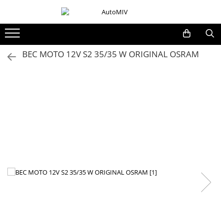
Toate Produsele
Oferta Saptamanii
BEC MOTO 12V S2 35/35 W ORIGINAL OSRAM
Butoane
Butoane Geam
Bloc Lumini
Butoane Reglare Oglinzi
Seturi Butoane
Butoane Blocare/Deblocare
Buton Frana
Buton Clapeta Rezervor
Buton Portbagaj
Alte Butoane/Comutatoare
Butoane Semnalizare