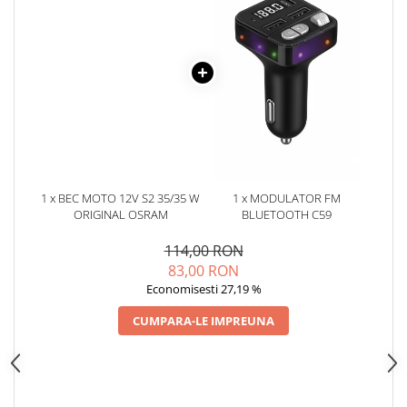
Oglinzi
Pompa Spalator Parbriz
Accesorii Camioane
Lampi si Proiectoare Camion
Marcaje si Echipamente de
Siguranta
Accesorii Cabina Camion
Echipamente Electrice si
Pneumatice
1 x BEC MOTO 12V S2 35/35 W
1 x MODULATOR FM
ORIGINAL OSRAM
BLUETOOTH C59
Echipamente ADR si Utilitare
114,00 RON
Uleiuri si Lichide Auto
83,00 RON
Aditivi Auto
Economisesti 27,19 %
Aditivi Combustibil
CUMPARA-LE IMPREUNA
Aditivi Ulei Motor
Aditivi DPF, Sistem Racire si
Servodirectie
Antigel