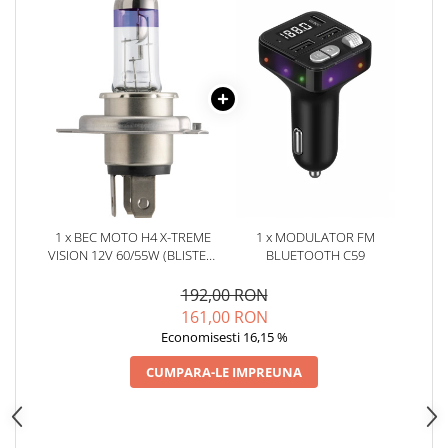
Oglinzi
Pompa Spalator Parbriz
Accesorii Camioane
Lampi si Proiectoare Camion
Marcaje si Echipamente de
Siguranta
Accesorii Cabina Camion
Echipamente Electrice si
Pneumatice
1 x BEC MOTO H4 X-TREME
1 x MODULATOR FM
Echipamente ADR si Utilitare
VISION 12V 60/55W (BLISTER)
BLUETOOTH C59
PHILIPS
Uleiuri si Lichide Auto
192,00 RON
Aditivi Auto
161,00 RON
Aditivi Combustibil
Economisesti 16,15 %
Aditivi Ulei Motor
CUMPARA-LE IMPREUNA
Aditivi DPF, Sistem Racire si
Servodirectie
Antigel