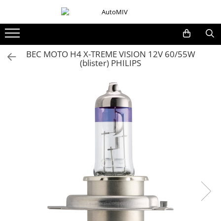
Toate Produsele
Oferta Saptamanii
BEC MOTO H4 X-TREME VISION 12V 60/55W
(blister) PHILIPS
Butoane
Butoane Geam
Bloc Lumini
Butoane Reglare Oglinzi
Seturi Butoane
Butoane Blocare/Deblocare
Buton Frana
Buton Clapeta Rezervor
Buton Portbagaj
Alte Butoane/Comutatoare
Butoane Semnalizare