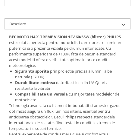
Spray Curatare Frane
Produse Intretinere si Detailing
Lubrifianti si Spray-uri de Curatare
Descriere
Curatare si Detailing Interior
BEC MOTO H4 X-TREME VISION 12V 60/55W (blister) PHILIPS
Vopsitorie, Chituri si Adezivi
este solutia perfecta pentru motociclisti care doresc o iluminare
puternica si o prezenta vizibila pe drumuri intunecate. Cu
Curatare si Detailing Exterior
performanta superioara de +130% fata de becurile standard,
acest model iti ofera o vizibilitate optima in orice conditii
Articole Auto Sezoniere
meteorologice.
Produse de Iarna
Siguranta sporita
prin proiectia precisa a luminii albe
naturale (3700K)
Cabluri Pornire
Durabilitate extinsa
datorita sticlei din UV-Quartz
Produse de Vara
rezistente la vibratii
Compatibilitate universala
cu majoritatea modelelor de
Blog
motociclete
Tehnologia avansata cu filament imbunatatit si amestec gazos
optimizat asigura un flux luminos intens, esential pentru
anticiparea obstacolelor. Becul Philips respecta standardele
internationale de calitate, fiind testat in conditii extreme de
temperaturi si socuri termice.
Pentru experiente de condus mai sigure si confort vizual