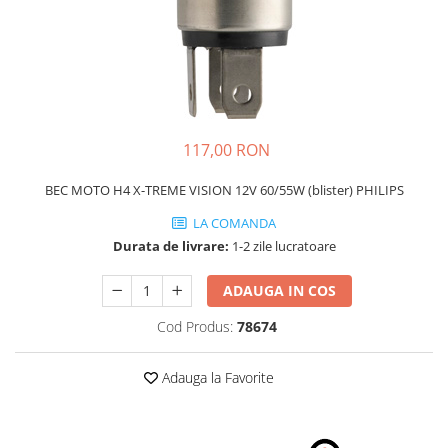
Schimbatoare Viteze
Accesorii Auto
Accesorii Auto Exterior
Husa Auto / Prelata Auto
Paravanturi Auto / Deflectoare Aer
117,00 RON
Capace Roti
Accesorii Interior Auto
BEC MOTO H4 X-TREME VISION 12V 60/55W (blister) PHILIPS
Inchidere Centralizata
LA COMANDA
Huse Auto
Durata de livrare:
1-2 zile lucratoare
Huse Scaune Auto
ADAUGA IN COS
Husa Volan
Tavite Portbagaj Dedicate
Cod Produs:
78674
Covorase Auto/ Presuri Auto
Seturi Interior
Adauga la Favorite
Accesorii Siguranta Auto
Carcasa Cheie