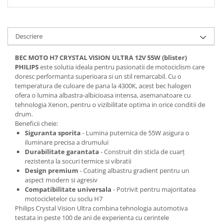
Descriere
BEC MOTO H7 CRYSTAL VISION ULTRA 12V 55W (blister)
PHILIPS
este solutia ideala pentru pasionatii de motociclism care
doresc performanta superioara si un stil remarcabil. Cu o
temperatura de culoare de pana la 4300K, acest bec halogen
ofera o lumina albastra-albicioasa intensa, asemanatoare cu
tehnologia Xenon, pentru o vizibilitate optima in orice conditii de
drum.
Beneficii cheie:
Siguranta sporita
- Lumina puternica de 55W asigura o
iluminare precisa a drumului
Durabilitate garantata
- Construit din sticla de cuarț
rezistenta la socuri termice si vibratii
Design premium
- Coating albastru gradient pentru un
aspect modern si agresiv
Compatibilitate universala
- Potrivit pentru majoritatea
motocicletelor cu soclu H7
Philips Crystal Vision Ultra combina tehnologia automotiva
testata in peste 100 de ani de experienta cu cerintele