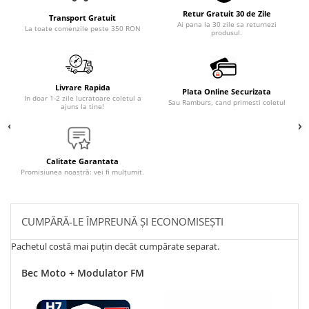
Retur Gratuit 30 de Zile
Transport Gratuit
Ai pana la 30 zile sa returnezi
La toate comenzile peste 350 RON
produsul.
Livrare Rapida
Plata Online Securizata
In doar 1-2 zile lucratoare coletul a
Sau Ramburs, cand primesti coletul
ajuns la tine!
Calitate Garantata
Promisiunea noastră: vei fi mulțumit.
CUMPĂRĂ-LE ÎMPREUNĂ ȘI ECONOMISEȘTI
Pachetul costă mai puțin decât cumpărate separat.
Bec Moto + Modulator FM