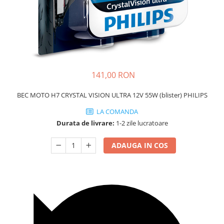
Carcasa Cheie
Accesorii Electronice Auto
Incarcatoare Auto
Accesorii pentru Roti si Anvelope
Husa Anvelope
Truse Chei
141,00 RON
Organizatoare Auto
BEC MOTO H7 CRYSTAL VISION ULTRA 12V 55W (blister) PHILIPS
LA COMANDA
Durata de livrare:
1-2 zile lucratoare
ADAUGA IN COS