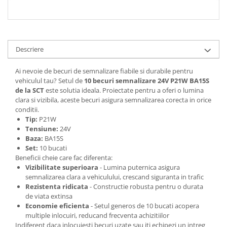
Spray Curatare Frane
Produse Intretinere si Detailing
Lubrifianti si Spray-uri de Curatare
Descriere
Curatare si Detailing Interior
Vopsitorie, Chituri si Adezivi
Ai nevoie de becuri de semnalizare fiabile si durabile pentru
vehiculul tau? Setul de
10 becuri semnalizare 24V P21W BA15S
Curatare si Detailing Exterior
de la SCT
este solutia ideala. Proiectate pentru a oferi o lumina
clara si vizibila, aceste becuri asigura semnalizarea corecta in orice
Articole Auto Sezoniere
conditii.
Produse de Iarna
Tip:
P21W
Tensiune:
24V
Cabluri Pornire
Baza:
BA15S
Produse de Vara
Set:
10 bucati
Beneficii cheie care fac diferenta:
Blog
Vizibilitate superioara
- Lumina puternica asigura
semnalizarea clara a vehiculului, crescand siguranta in trafic
Rezistenta ridicata
- Constructie robusta pentru o durata
de viata extinsa
Economie eficienta
- Setul generos de 10 bucati acopera
multiple inlocuiri, reducand frecventa achizitiilor
Indiferent daca inlocuiesti becuri uzate sau iti echipezi un intreg