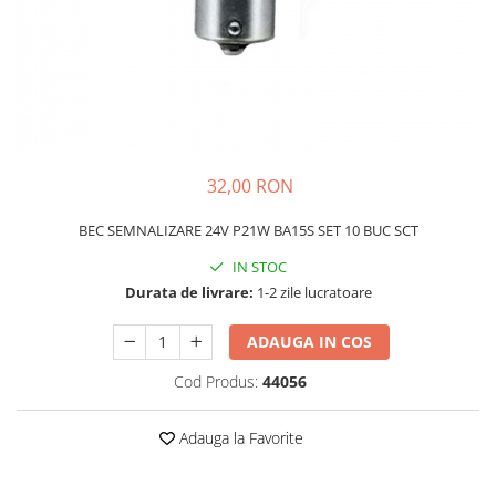
Schimbatoare Viteze
Accesorii Auto
Accesorii Auto Exterior
Husa Auto / Prelata Auto
Paravanturi Auto / Deflectoare Aer
Capace Roti
32,00 RON
Accesorii Interior Auto
BEC SEMNALIZARE 24V P21W BA15S SET 10 BUC SCT
Inchidere Centralizata
Huse Auto
IN STOC
Durata de livrare:
1-2 zile lucratoare
Huse Scaune Auto
Husa Volan
ADAUGA IN COS
Tavite Portbagaj Dedicate
Covorase Auto/ Presuri Auto
Cod Produs:
44056
Seturi Interior
Accesorii Siguranta Auto
Adauga la Favorite
Carcasa Cheie