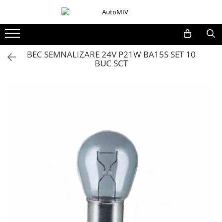
Toate Produsele
Oferta Saptamanii
BEC SEMNALIZARE 24V P21W BA15S SET 10
BUC SCT
Butoane
Butoane Geam
Bloc Lumini
Butoane Reglare Oglinzi
Seturi Butoane
Butoane Blocare/Deblocare
Buton Frana
Buton Clapeta Rezervor
Buton Portbagaj
Alte Butoane/Comutatoare
Butoane Semnalizare