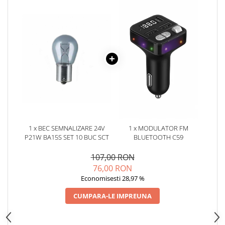
Oglinzi
Pompa Spalator Parbriz
Accesorii Camioane
Lampi si Proiectoare Camion
Marcaje si Echipamente de
Siguranta
Accesorii Cabina Camion
Echipamente Electrice si
Pneumatice
Echipamente ADR si Utilitare
1 x BEC SEMNALIZARE 24V
1 x MODULATOR FM
P21W BA15S SET 10 BUC SCT
BLUETOOTH C59
Uleiuri si Lichide Auto
Aditivi Auto
107,00 RON
76,00 RON
Aditivi Combustibil
Economisesti 28,97 %
Aditivi Ulei Motor
Aditivi DPF, Sistem Racire si
CUMPARA-LE IMPREUNA
Servodirectie
Antigel