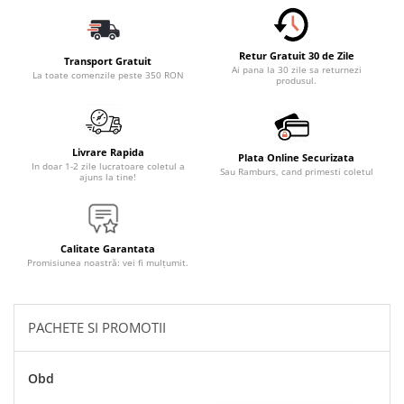
Accesorii Electronice Auto
Incarcatoare Auto
Retur Gratuit 30 de Zile
Accesorii pentru Roti si Anvelope
Transport Gratuit
Ai pana la 30 zile sa returnezi
La toate comenzile peste 350 RON
produsul.
Husa Anvelope
Truse Chei
Organizatoare Auto
Livrare Rapida
Plata Online Securizata
Iluminat Auto
In doar 1-2 zile lucratoare coletul a
Sau Ramburs, cand primesti coletul
ajuns la tine!
Semnalizari
Faruri Ceata
Proiectoare
Calitate Garantata
Promisiunea noastră: vei fi mulțumit.
Accesorii LED
Becuri Auto
PACHETE SI PROMOTII
Piese Auto
Piese Caroserie
Obd
Amortizoare Capota