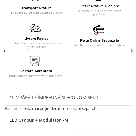
Retur Gratuit 30 de Zile
Transport Gratuit
Ai pana la 30 zile sa returnezi
La toate comenzile peste 350 RON
produsul.
Livrare Rapida
Plata Online Securizata
In doar 1-2 zile lucratoare coletul a
Sau Ramburs, cand primesti coletul
ajuns la tine!
Calitate Garantata
Promisiunea noastră: vei fi mulțumit.
CUMPĂRĂ-LE ÎMPREUNĂ ȘI ECONOMISEȘTI
Pachetul costă mai puțin decât cumpărate separat.
LED Canbus + Modulator FM