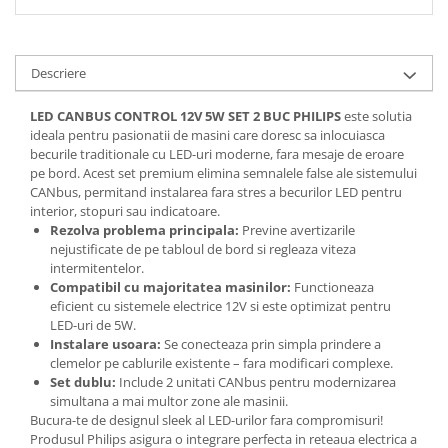
Descriere
LED CANBUS CONTROL 12V 5W SET 2 BUC PHILIPS
este solutia
ideala pentru pasionatii de masini care doresc sa inlocuiasca
becurile traditionale cu LED-uri moderne, fara mesaje de eroare
pe bord. Acest set premium elimina semnalele false ale sistemului
CANbus, permitand instalarea fara stres a becurilor LED pentru
interior, stopuri sau indicatoare.
Rezolva problema principala:
Previne avertizarile
nejustificate de pe tabloul de bord si regleaza viteza
intermitentelor.
Compatibil cu majoritatea masinilor:
Functioneaza
eficient cu sistemele electrice 12V si este optimizat pentru
LED-uri de 5W.
Instalare usoara:
Se conecteaza prin simpla prindere a
clemelor pe cablurile existente – fara modificari complexe.
Set dublu:
Include 2 unitati CANbus pentru modernizarea
simultana a mai multor zone ale masinii.
Bucura-te de designul sleek al LED-urilor fara compromisuri!
Produsul Philips asigura o integrare perfecta in reteaua electrica a