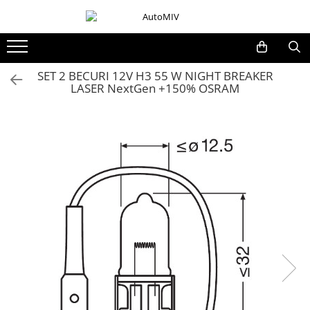
Toate Produsele
Oferta Saptamanii
SET 2 BECURI 12V H3 55 W NIGHT BREAKER
LASER NextGen +150% OSRAM
Butoane
Butoane Geam
Bloc Lumini
Butoane Reglare Oglinzi
Seturi Butoane
Butoane Blocare/Deblocare
Buton Frana
Buton Clapeta Rezervor
Buton Portbagaj
Alte Butoane/Comutatoare
Butoane Semnalizare