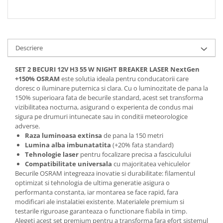
Spray Curatare Frane
Produse Intretinere si Detailing
Lubrifianti si Spray-uri de Curatare
Descriere
Curatare si Detailing Interior
Vopsitorie, Chituri si Adezivi
SET 2 BECURI 12V H3 55 W NIGHT BREAKER LASER NextGen
+150% OSRAM
este solutia ideala pentru conducatorii care
Curatare si Detailing Exterior
doresc o iluminare puternica si clara. Cu o luminozitate de pana la
150% superioara fata de becurile standard, acest set transforma
Articole Auto Sezoniere
vizibilitatea nocturna, asigurand o experienta de condus mai
Produse de Iarna
sigura pe drumuri intunecate sau in conditii meteorologice
adverse.
Cabluri Pornire
Raza luminoasa extinsa
de pana la 150 metri
Produse de Vara
Lumina alba imbunatatita
(+20% fata standard)
Tehnologie laser
pentru focalizare precisa a fasciculului
Blog
Compatibilitate universala
cu majoritatea vehiculelor
Becurile OSRAM integreaza inovatie si durabilitate: filamentul
optimizat si tehnologia de ultima generatie asigura o
performanta constanta, iar montarea se face rapid, fara
modificari ale instalatiei existente. Materialele premium si
testarile riguroase garanteaza o functionare fiabila in timp.
Alegeti acest set premium pentru a transforma fara efort sistemul