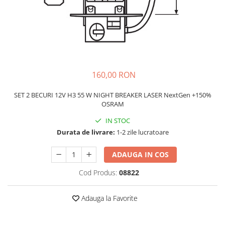
Schimbatoare Viteze
Accesorii Auto
Accesorii Auto Exterior
Husa Auto / Prelata Auto
Paravanturi Auto / Deflectoare Aer
160,00 RON
Capace Roti
Accesorii Interior Auto
SET 2 BECURI 12V H3 55 W NIGHT BREAKER LASER NextGen +150%
OSRAM
Inchidere Centralizata
Huse Auto
IN STOC
Durata de livrare:
1-2 zile lucratoare
Huse Scaune Auto
Husa Volan
ADAUGA IN COS
Tavite Portbagaj Dedicate
Covorase Auto/ Presuri Auto
Cod Produs:
08822
Seturi Interior
Adauga la Favorite
Accesorii Siguranta Auto
Carcasa Cheie