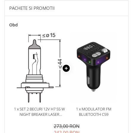
Oglinzi
PACHETE SI PROMOTII
Pompa Spalator Parbriz
Accesorii Camioane
Obd
Lampi si Proiectoare Camion
Marcaje si Echipamente de
Siguranta
Accesorii Cabina Camion
Echipamente Electrice si
Pneumatice
Echipamente ADR si Utilitare
Uleiuri si Lichide Auto
Aditivi Auto
Aditivi Combustibil
Aditivi Ulei Motor
1 x SET 2 BECURI 12V H7 55 W
1 x MODULATOR FM
NIGHT BREAKER LASER
BLUETOOTH C59
Aditivi DPF, Sistem Racire si
NEXTGEN +150% OSRAM
Servodirectie
273,00 RON
Antigel
242,00 RON