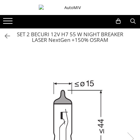
Toate Produsele
Oferta Saptamanii
SET 2 BECURI 12V H7 55 W NIGHT BREAKER
LASER NextGen +150% OSRAM
Butoane
Butoane Geam
Bloc Lumini
Butoane Reglare Oglinzi
Seturi Butoane
Butoane Blocare/Deblocare
Buton Frana
Buton Clapeta Rezervor
Buton Portbagaj
Alte Butoane/Comutatoare
Butoane Semnalizare