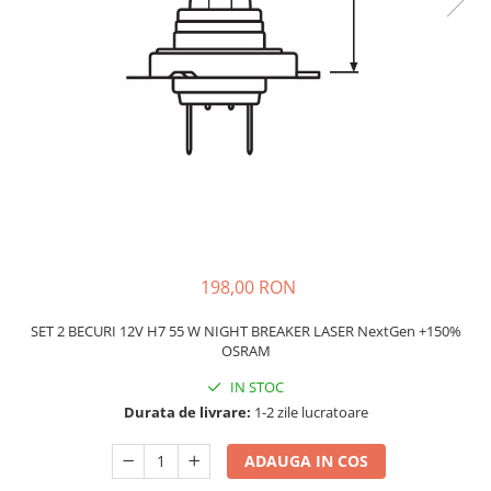
Schimbatoare Viteze
Accesorii Auto
Accesorii Auto Exterior
Husa Auto / Prelata Auto
Paravanturi Auto / Deflectoare Aer
Capace Roti
Accesorii Interior Auto
Inchidere Centralizata
Huse Auto
198,00 RON
Huse Scaune Auto
Husa Volan
SET 2 BECURI 12V H7 55 W NIGHT BREAKER LASER NextGen +150%
Tavite Portbagaj Dedicate
OSRAM
Covorase Auto/ Presuri Auto
IN STOC
Seturi Interior
Durata de livrare:
1-2 zile lucratoare
Accesorii Siguranta Auto
ADAUGA IN COS
Carcasa Cheie