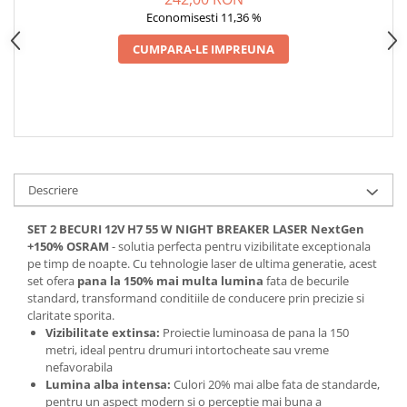
Spray Curatare Frane
Economisesti 11,36 %
Produse Intretinere si Detailing
CUMPARA-LE IMPREUNA
Lubrifianti si Spray-uri de Curatare
Curatare si Detailing Interior
Vopsitorie, Chituri si Adezivi
Curatare si Detailing Exterior
Articole Auto Sezoniere
Descriere
Produse de Iarna
SET 2 BECURI 12V H7 55 W NIGHT BREAKER LASER NextGen
Cabluri Pornire
+150% OSRAM
- solutia perfecta pentru vizibilitate exceptionala
Produse de Vara
pe timp de noapte. Cu tehnologie laser de ultima generatie, acest
set ofera
pana la 150% mai multa lumina
fata de becurile
Blog
standard, transformand conditiile de conducere prin precizie si
claritate sporita.
Vizibilitate extinsa:
Proiectie luminoasa de pana la 150
metri, ideal pentru drumuri intortocheate sau vreme
nefavorabila
Lumina alba intensa:
Culori 20% mai albe fata de standarde,
pentru un aspect modern si o perceptie mai buna a