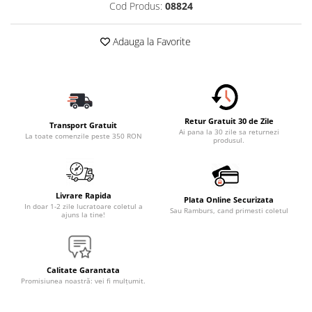
Cod Produs:
08824
Accesorii Electronice Auto
Incarcatoare Auto
Adauga la Favorite
Accesorii pentru Roti si Anvelope
Husa Anvelope
Truse Chei
Organizatoare Auto
Retur Gratuit 30 de Zile
Transport Gratuit
Iluminat Auto
Ai pana la 30 zile sa returnezi
La toate comenzile peste 350 RON
produsul.
Semnalizari
Faruri Ceata
Proiectoare
Livrare Rapida
Plata Online Securizata
In doar 1-2 zile lucratoare coletul a
Accesorii LED
Sau Ramburs, cand primesti coletul
ajuns la tine!
Becuri Auto
Piese Auto
Calitate Garantata
Piese Caroserie
Promisiunea noastră: vei fi mulțumit.
Amortizoare Capota