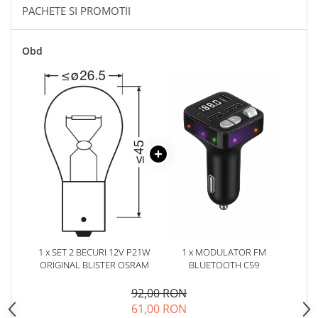
Oglinzi
PACHETE SI PROMOTII
Pompa Spalator Parbriz
Accesorii Camioane
Obd
Lampi si Proiectoare Camion
Marcaje si Echipamente de
Siguranta
Accesorii Cabina Camion
Echipamente Electrice si
Pneumatice
Echipamente ADR si Utilitare
Uleiuri si Lichide Auto
Aditivi Auto
Aditivi Combustibil
1 x SET 2 BECURI 12V P21W
1 x MODULATOR FM
Aditivi Ulei Motor
ORIGINAL BLISTER OSRAM
BLUETOOTH C59
Aditivi DPF, Sistem Racire si
Servodirectie
92,00 RON
61,00 RON
Antigel