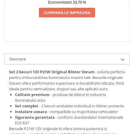
Economisesti 33,70 %
Spray Curatare Frane
CUMPARA-LE IMPREUNA
Produse Intretinere si Detailing
Lubrifianti si Spray-uri de Curatare
Curatare si Detailing Interior
Vopsitorie, Chituri si Adezivi
Curatare si Detailing Exterior
Descriere
Articole Auto Sezoniere
Produse de Iarna
Set 2 becuri 12V P21W Original Blister Osram
- solutia perfecta
Cabluri Pornire
pentru imbunatatirea iluminatului masinii tale. Becurile originale
Osram ofera performanta superioara si durabilitate ridicata, fiind
Produse de Vara
ideale pentru semnalizare, stopuri sau alte aplicatii auto.
Blog
Calitate premium
- produse de liderul in industria
iluminatului auto
Set complet
- 2 becuri ambalate individual in blister protectiv
Instalare usoara
- compatibile cu majoritatea vehiculelor
Siguranta garantata
- conform standardelor internationale
ECE R37
Becurile P21W 12V originale iti ofera lumina puternica si