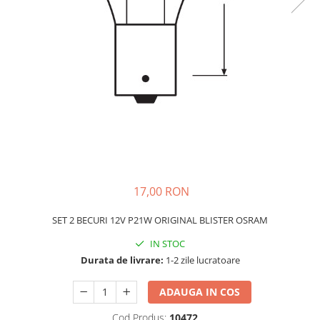
Schimbatoare Viteze
Accesorii Auto
Accesorii Auto Exterior
Husa Auto / Prelata Auto
Paravanturi Auto / Deflectoare Aer
Capace Roti
Accesorii Interior Auto
Inchidere Centralizata
Huse Auto
Huse Scaune Auto
17,00 RON
Husa Volan
SET 2 BECURI 12V P21W ORIGINAL BLISTER OSRAM
Tavite Portbagaj Dedicate
IN STOC
Covorase Auto/ Presuri Auto
Durata de livrare:
1-2 zile lucratoare
Seturi Interior
Accesorii Siguranta Auto
ADAUGA IN COS
Carcasa Cheie
Cod Produs:
10472