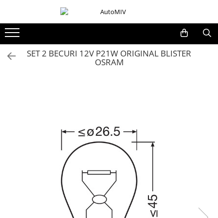
Toate Produsele
Oferta Saptamanii
SET 2 BECURI 12V P21W ORIGINAL BLISTER
OSRAM
Butoane
Butoane Geam
Bloc Lumini
Butoane Reglare Oglinzi
Seturi Butoane
Butoane Blocare/Deblocare
Buton Frana
Buton Clapeta Rezervor
Buton Portbagaj
Alte Butoane/Comutatoare
Butoane Semnalizare