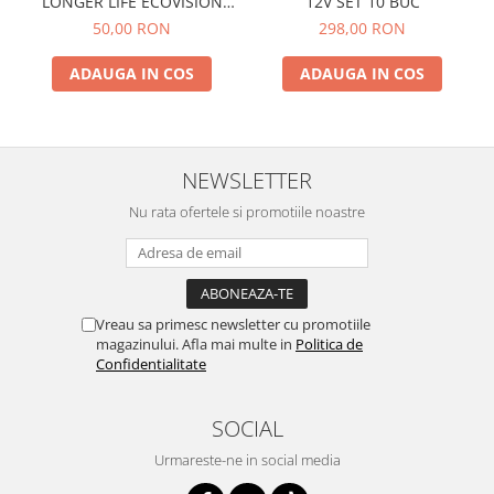
LONGER LIFE ECOVISION
12V SET 10 BUC
PHILIPS
50,00 RON
298,00 RON
ADAUGA IN COS
ADAUGA IN COS
NEWSLETTER
Nu rata ofertele si promotiile noastre
Vreau sa primesc newsletter cu promotiile
magazinului. Afla mai multe in
Politica de
Confidentialitate
SOCIAL
Urmareste-ne in social media