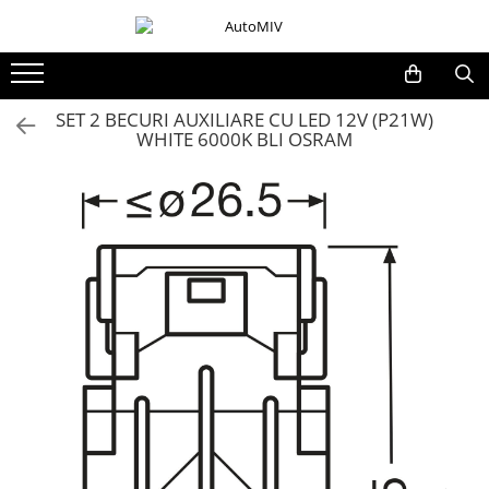
Toate Produsele
Oferta Saptamanii
SET 2 BECURI AUXILIARE CU LED 12V (P21W)
WHITE 6000K BLI OSRAM
Butoane
Butoane Geam
Bloc Lumini
Butoane Reglare Oglinzi
Seturi Butoane
Butoane Blocare/Deblocare
Buton Frana
Buton Clapeta Rezervor
Buton Portbagaj
Alte Butoane/Comutatoare
Butoane Semnalizare