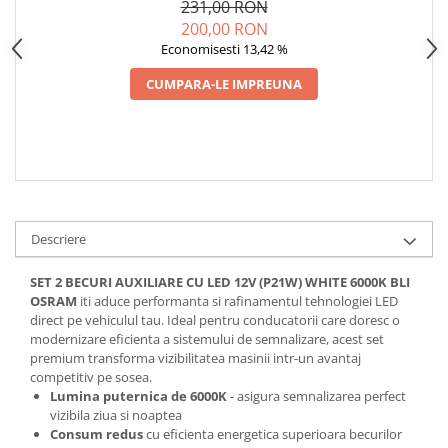
231,00 RON
Spray Curatare Frane
200,00 RON
Produse Intretinere si Detailing
Economisesti 13,42 %
Lubrifianti si Spray-uri de Curatare
CUMPARA-LE IMPREUNA
Curatare si Detailing Interior
Vopsitorie, Chituri si Adezivi
Curatare si Detailing Exterior
Articole Auto Sezoniere
Produse de Iarna
Descriere
Cabluri Pornire
Produse de Vara
SET 2 BECURI AUXILIARE CU LED 12V (P21W) WHITE 6000K BLI
OSRAM
iti aduce performanta si rafinamentul tehnologiei LED
Blog
direct pe vehiculul tau. Ideal pentru conducatorii care doresc o
modernizare eficienta a sistemului de semnalizare, acest set
premium transforma vizibilitatea masinii intr-un avantaj
competitiv pe sosea.
Lumina puternica de 6000K
- asigura semnalizarea perfect
vizibila ziua si noaptea
Consum redus
cu eficienta energetica superioara becurilor