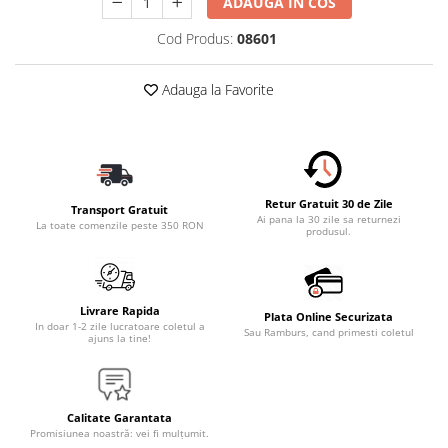
ADAUGA IN COS
Accesorii Electronice Auto
Cod Produs:
08601
Incarcatoare Auto
Accesorii pentru Roti si Anvelope
Adauga la Favorite
Husa Anvelope
Truse Chei
Organizatoare Auto
Iluminat Auto
Retur Gratuit 30 de Zile
Semnalizari
Transport Gratuit
Ai pana la 30 zile sa returnezi
La toate comenzile peste 350 RON
produsul.
Faruri Ceata
Proiectoare
Accesorii LED
Livrare Rapida
Plata Online Securizata
In doar 1-2 zile lucratoare coletul a
Sau Ramburs, cand primesti coletul
Becuri Auto
ajuns la tine!
Piese Auto
Piese Caroserie
Calitate Garantata
Amortizoare Capota
Promisiunea noastră: vei fi mulțumit.