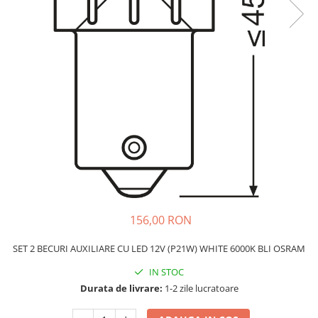
Schimbatoare Viteze
Accesorii Auto
Accesorii Auto Exterior
Husa Auto / Prelata Auto
Paravanturi Auto / Deflectoare Aer
Capace Roti
Accesorii Interior Auto
Inchidere Centralizata
Huse Auto
Huse Scaune Auto
Husa Volan
156,00 RON
Tavite Portbagaj Dedicate
Covorase Auto/ Presuri Auto
SET 2 BECURI AUXILIARE CU LED 12V (P21W) WHITE 6000K BLI OSRAM
Seturi Interior
IN STOC
Accesorii Siguranta Auto
Durata de livrare:
1-2 zile lucratoare
Carcasa Cheie