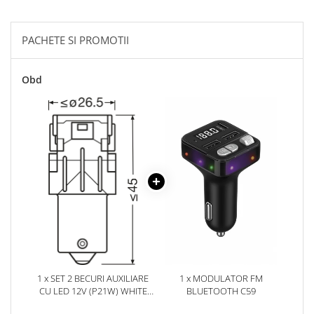
Oglinzi
Pompa Spalator Parbriz
PACHETE SI PROMOTII
Accesorii Camioane
Lampi si Proiectoare Camion
Obd
Marcaje si Echipamente de
Siguranta
Accesorii Cabina Camion
Echipamente Electrice si
Pneumatice
Echipamente ADR si Utilitare
Uleiuri si Lichide Auto
Aditivi Auto
Aditivi Combustibil
Aditivi Ulei Motor
Aditivi DPF, Sistem Racire si
1 x SET 2 BECURI AUXILIARE
1 x MODULATOR FM
Servodirectie
CU LED 12V (P21W) WHITE
BLUETOOTH C59
6000K BLI OSRAM
Antigel