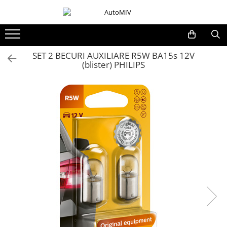
Toate Produsele
Oferta Saptamanii
SET 2 BECURI AUXILIARE R5W BA15s 12V
(blister) PHILIPS
Butoane
Butoane Geam
Bloc Lumini
Butoane Reglare Oglinzi
Seturi Butoane
Butoane Blocare/Deblocare
Buton Frana
Buton Clapeta Rezervor
Buton Portbagaj
Alte Butoane/Comutatoare
Butoane Semnalizare