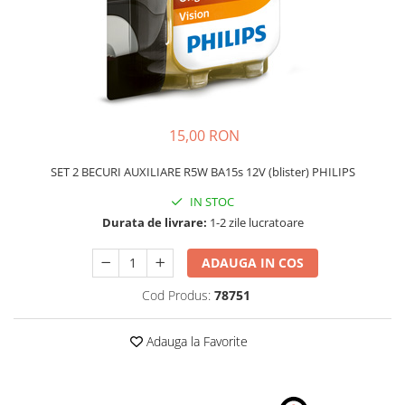
Schimbatoare Viteze
Accesorii Auto
Accesorii Auto Exterior
Husa Auto / Prelata Auto
Paravanturi Auto / Deflectoare Aer
15,00 RON
Capace Roti
Accesorii Interior Auto
SET 2 BECURI AUXILIARE R5W BA15s 12V (blister) PHILIPS
Inchidere Centralizata
IN STOC
Huse Auto
Durata de livrare:
1-2 zile lucratoare
Huse Scaune Auto
ADAUGA IN COS
Husa Volan
Tavite Portbagaj Dedicate
Cod Produs:
78751
Covorase Auto/ Presuri Auto
Seturi Interior
Adauga la Favorite
Accesorii Siguranta Auto
Carcasa Cheie