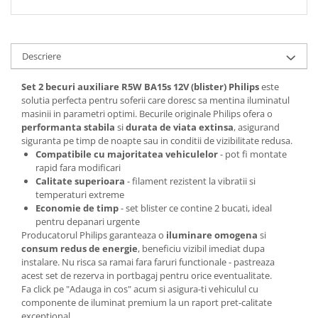
Spray Curatare Frane
Produse Intretinere si Detailing
Lubrifianti si Spray-uri de Curatare
Descriere
Curatare si Detailing Interior
Set 2 becuri auxiliare R5W BA15s 12V (blister) Philips
este
Vopsitorie, Chituri si Adezivi
solutia perfecta pentru soferii care doresc sa mentina iluminatul
masinii in parametri optimi. Becurile originale Philips ofera o
Curatare si Detailing Exterior
performanta stabila
si
durata de viata extinsa
, asigurand
siguranta pe timp de noapte sau in conditii de vizibilitate redusa.
Articole Auto Sezoniere
Compatibile cu majoritatea vehiculelor
- pot fi montate
Produse de Iarna
rapid fara modificari
Calitate superioara
- filament rezistent la vibratii si
Cabluri Pornire
temperaturi extreme
Produse de Vara
Economie de timp
- set blister ce contine 2 bucati, ideal
pentru depanari urgente
Blog
Producatorul Philips garanteaza o
iluminare omogena
si
consum redus de energie
, beneficiu vizibil imediat dupa
instalare. Nu risca sa ramai fara faruri functionale - pastreaza
acest set de rezerva in portbagaj pentru orice eventualitate.
Fa click pe "Adauga in cos" acum si asigura-ti vehiculul cu
componente de iluminat premium la un raport pret-calitate
exceptional.