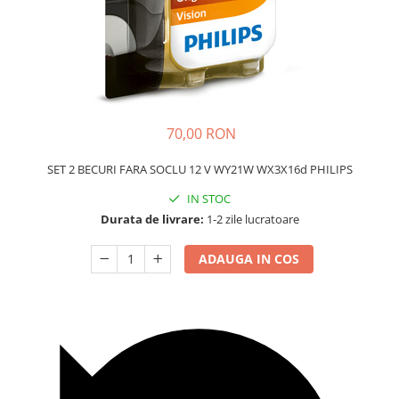
Carcasa Cheie
Accesorii Electronice Auto
Incarcatoare Auto
Accesorii pentru Roti si Anvelope
Husa Anvelope
Truse Chei
70,00 RON
Organizatoare Auto
SET 2 BECURI FARA SOCLU 12 V WY21W WX3X16d PHILIPS
IN STOC
Durata de livrare:
1-2 zile lucratoare
ADAUGA IN COS