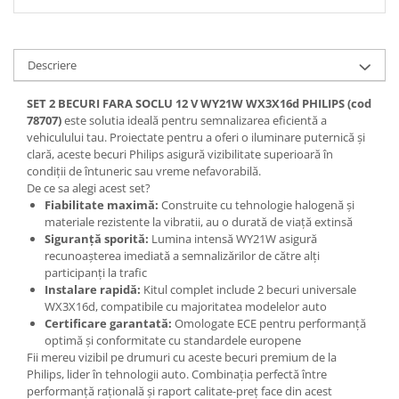
Descriere
SET 2 BECURI FARA SOCLU 12 V WY21W WX3X16d PHILIPS (cod
78707)
este solutia ideală pentru semnalizarea eficientă a
vehiculului tau. Proiectate pentru a oferi o iluminare puternică și
clară, aceste becuri Philips asigură vizibilitate superioară în
condiții de întuneric sau vreme nefavorabilă.
De ce sa alegi acest set?
Fiabilitate maximă:
Construite cu tehnologie halogenă și
materiale rezistente la vibratii, au o durată de viață extinsă
Siguranță sporită:
Lumina intensă WY21W asigură
recunoașterea imediată a semnalizărilor de către alți
participanți la trafic
Instalare rapidă:
Kitul complet include 2 becuri universale
WX3X16d, compatibile cu majoritatea modelelor auto
Certificare garantată:
Omologate ECE pentru performanță
optimă și conformitate cu standardele europene
Fii mereu vizibil pe drumuri cu aceste becuri premium de la
Philips, lider în tehnologii auto. Combinația perfectă între
performanță rațională și raport calitate-preț face din acest