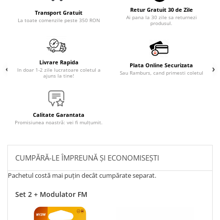
Retur Gratuit 30 de Zile
Transport Gratuit
Ai pana la 30 zile sa returnezi
La toate comenzile peste 350 RON
produsul.
Livrare Rapida
Plata Online Securizata
In doar 1-2 zile lucratoare coletul a
Sau Ramburs, cand primesti coletul
ajuns la tine!
Calitate Garantata
Promisiunea noastră: vei fi mulțumit.
CUMPĂRĂ-LE ÎMPREUNĂ ȘI ECONOMISEȘTI
Pachetul costă mai puțin decât cumpărate separat.
Set 2 + Modulator FM