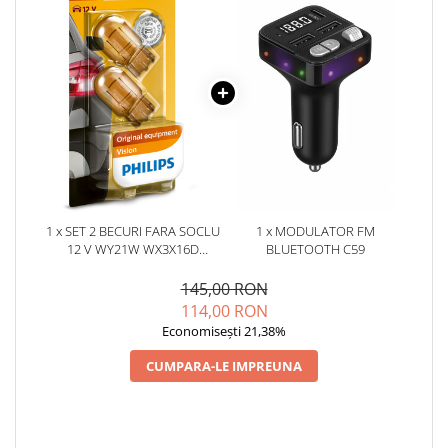
1 x SET 2 BECURI FARA SOCLU
1 x MODULATOR FM
12 V WY21W WX3X16D
BLUETOOTH C59
PHILIPS
145,00 RON
114,00 RON
Economisești 21,38%
CUMPARA-LE IMPREUNA