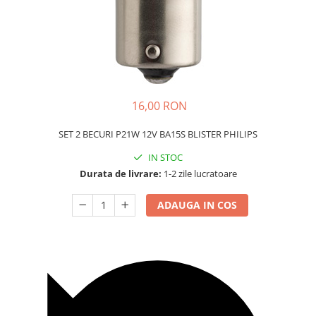
Carcasa Cheie
Accesorii Electronice Auto
Incarcatoare Auto
Accesorii pentru Roti si Anvelope
Husa Anvelope
Truse Chei
16,00 RON
Organizatoare Auto
SET 2 BECURI P21W 12V BA15S BLISTER PHILIPS
IN STOC
Durata de livrare:
1-2 zile lucratoare
ADAUGA IN COS