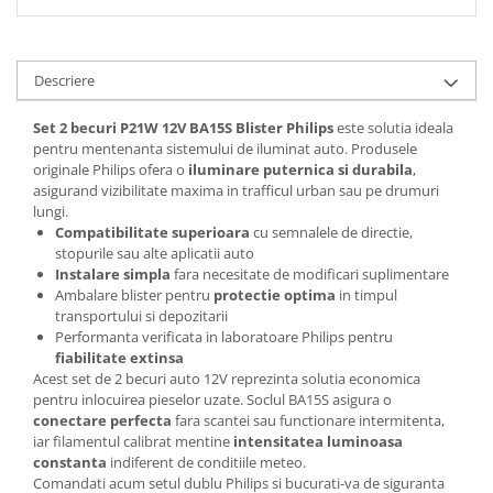
Descriere
Set 2 becuri P21W 12V BA15S Blister Philips
este solutia ideala
pentru mentenanta sistemului de iluminat auto. Produsele
originale Philips ofera o
iluminare puternica si durabila
,
asigurand vizibilitate maxima in trafficul urban sau pe drumuri
lungi.
Compatibilitate superioara
cu semnalele de directie,
stopurile sau alte aplicatii auto
Instalare simpla
fara necesitate de modificari suplimentare
Ambalare blister pentru
protectie optima
in timpul
transportului si depozitarii
Performanta verificata in laboratoare Philips pentru
fiabilitate extinsa
Acest set de 2 becuri auto 12V reprezinta solutia economica
pentru inlocuirea pieselor uzate. Soclul BA15S asigura o
conectare perfecta
fara scantei sau functionare intermitenta,
iar filamentul calibrat mentine
intensitatea luminoasa
constanta
indiferent de conditiile meteo.
Comandati acum setul dublu Philips si bucurati-va de siguranta