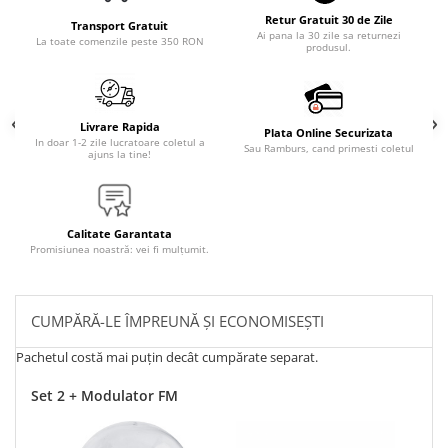
Retur Gratuit 30 de Zile
Transport Gratuit
Ai pana la 30 zile sa returnezi
La toate comenzile peste 350 RON
produsul.
Livrare Rapida
Plata Online Securizata
In doar 1-2 zile lucratoare coletul a
Sau Ramburs, cand primesti coletul
ajuns la tine!
Calitate Garantata
Promisiunea noastră: vei fi mulțumit.
CUMPĂRĂ-LE ÎMPREUNĂ ȘI ECONOMISEȘTI
Pachetul costă mai puțin decât cumpărate separat.
Set 2 + Modulator FM