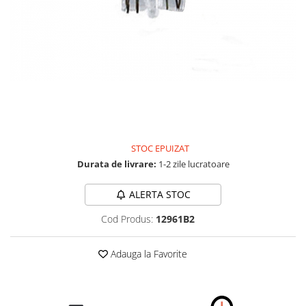
Carcasa Cheie
Accesorii Electronice Auto
Incarcatoare Auto
Accesorii pentru Roti si Anvelope
Husa Anvelope
Truse Chei
Organizatoare Auto
STOC EPUIZAT
Durata de livrare:
1-2 zile lucratoare
ALERTA STOC
Cod Produs:
12961B2
Adauga la Favorite