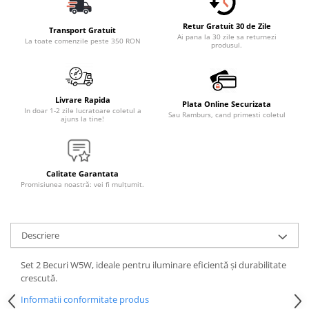
Retur Gratuit 30 de Zile
Transport Gratuit
Ai pana la 30 zile sa returnezi
La toate comenzile peste 350 RON
produsul.
Livrare Rapida
Plata Online Securizata
In doar 1-2 zile lucratoare coletul a
Sau Ramburs, cand primesti coletul
ajuns la tine!
Calitate Garantata
Promisiunea noastră: vei fi mulțumit.
Descriere
Set 2 Becuri W5W, ideale pentru iluminare eficientă și durabilitate
crescută.
Informatii conformitate produs