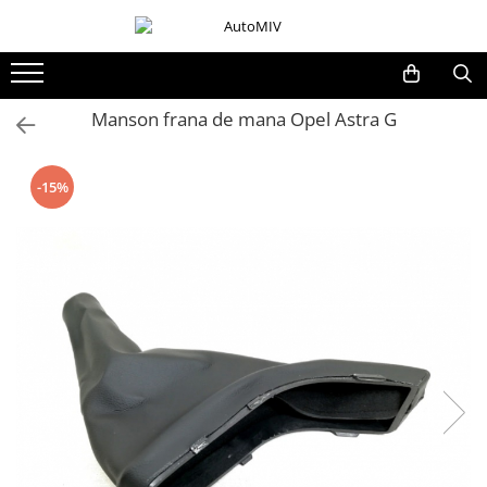
Toate Produsele
Oferta Saptamanii
Manson frana de mana Opel Astra G
Butoane
Butoane Geam
-15%
Bloc Lumini
Butoane Reglare Oglinzi
Seturi Butoane
Butoane Blocare/Deblocare
Buton Frana
Buton Clapeta Rezervor
Buton Portbagaj
Alte Butoane/Comutatoare
Butoane Semnalizare