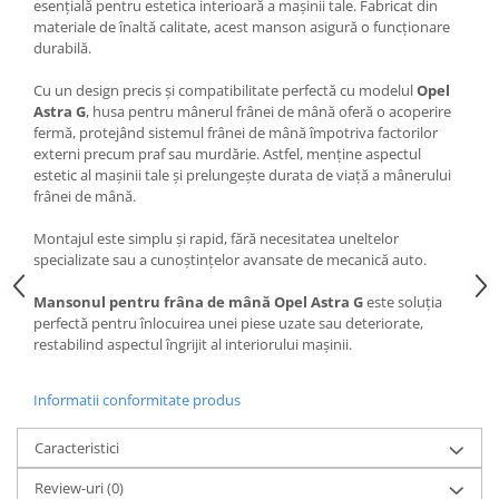
Oglinzi
esențială pentru estetica interioară a mașinii tale. Fabricat din
materiale de înaltă calitate, acest manson asigură o funcționare
Pompa Spalator Parbriz
durabilă.
Accesorii Camioane
Cu un design precis și compatibilitate perfectă cu modelul
Opel
Lampi si Proiectoare Camion
Astra G
, husa pentru mânerul frânei de mână oferă o acoperire
Marcaje si Echipamente de
fermă, protejând sistemul frânei de mână împotriva factorilor
Siguranta
externi precum praf sau murdărie. Astfel, menține aspectul
estetic al mașinii tale și prelungește durata de viață a mânerului
Accesorii Cabina Camion
frânei de mână.
Echipamente Electrice si
Montajul este simplu și rapid, fără necesitatea uneltelor
Pneumatice
specializate sau a cunoștințelor avansate de mecanică auto.
Echipamente ADR si Utilitare
Mansonul pentru frâna de mână Opel Astra G
este soluția
Uleiuri si Lichide Auto
perfectă pentru înlocuirea unei piese uzate sau deteriorate,
Aditivi Auto
restabilind aspectul îngrijit al interiorului mașinii.
Aditivi Combustibil
Informatii conformitate produs
Aditivi Ulei Motor
Aditivi DPF, Sistem Racire si
Caracteristici
Servodirectie
Antigel
Review-uri
(0)