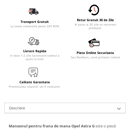
Accesorii Electronice Auto
Incarcatoare Auto
Accesorii pentru Roti si Anvelope
Retur Gratuit 30 de Zile
Transport Gratuit
Ai pana la 30 zile sa returnezi
La toate comenzile peste 350 RON
Husa Anvelope
produsul.
Truse Chei
Organizatoare Auto
Livrare Rapida
Plata Online Securizata
Iluminat Auto
In doar 1-2 zile lucratoare coletul a
Sau Ramburs, cand primesti coletul
ajuns la tine!
Semnalizari
Faruri Ceata
Proiectoare
Calitate Garantata
Promisiunea noastră: vei fi mulțumit.
Accesorii LED
Becuri Auto
Piese Auto
Descriere
Piese Caroserie
Amortizoare Capota
Mansonul pentru frana de mana Opel Astra G
este o piesă