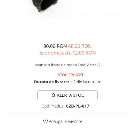
Schimbatoare Viteze
Accesorii Auto
Accesorii Auto Exterior
Husa Auto / Prelata Auto
Paravanturi Auto / Deflectoare Aer
80,00 RON
68,00 RON
Capace Roti
Economisesti:
12,00
RON
Accesorii Interior Auto
Inchidere Centralizata
Manson frana de mana Opel Astra G
Huse Auto
STOC EPUIZAT
Huse Scaune Auto
Durata de livrare:
1-2 zile lucratoare
Husa Volan
ALERTA STOC
Tavite Portbagaj Dedicate
Covorase Auto/ Presuri Auto
Cod Produs:
GZB-PL-017
Seturi Interior
Accesorii Siguranta Auto
Adauga la Favorite
Carcasa Cheie