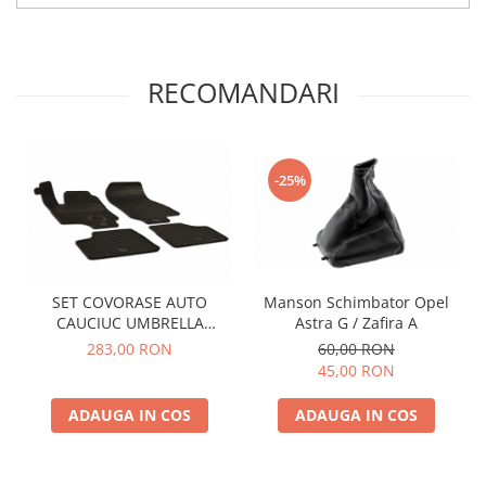
Spray Curatare Frane
Produse Intretinere si Detailing
Lubrifianti si Spray-uri de Curatare
RECOMANDARI
Curatare si Detailing Interior
Vopsitorie, Chituri si Adezivi
-25%
Curatare si Detailing Exterior
Articole Auto Sezoniere
Produse de Iarna
Cabluri Pornire
SET COVORASE AUTO
Manson Schimbator Opel
Produse de Vara
CAUCIUC UMBRELLA
Astra G / Zafira A
Blog
PENTRU OPEL ASTRA G
283,00 RON
60,00 RON
(1998-2003)
45,00 RON
ADAUGA IN COS
ADAUGA IN COS