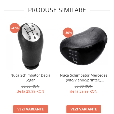
PRODUSE SIMILARE
-47%
-50%
Nuca Schimbator Dacia
Nuca Schimbator Mercedes
Logan
(Vito/Viano/Sprinter),
Volkswagen Crafter
50,00 RON
80,00 RON
de la 29,99 RON
de la 39,99 RON
VEZI VARIANTE
VEZI VARIANTE