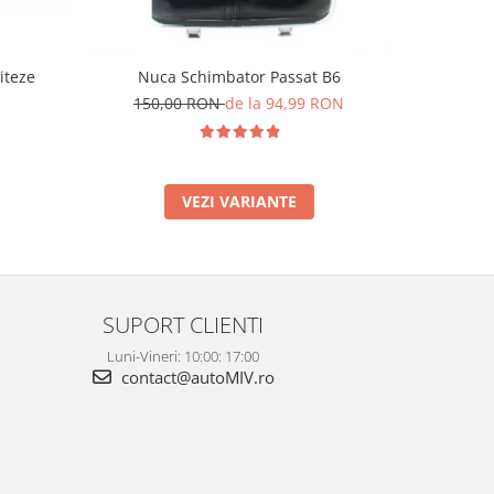
iteze
Nuca Schimbator Passat B6
Nuca Schi
150,00 RON
de la 94,99 RON
85,
VEZI VARIANTE
SUPORT CLIENTI
Luni-Vineri: 10:00: 17:00
contact@autoMIV.ro