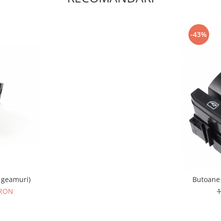
-43%
 geamuri)
Butoane 
 RON
1