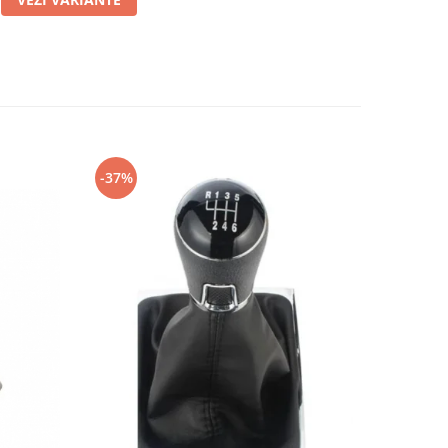
-37%
-53%