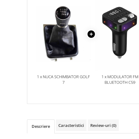
Accesorii Electronice Auto
Incarcatoare Auto
Accesorii pentru Roti si Anvelope
Husa Anvelope
Truse Chei
Organizatoare Auto
Iluminat Auto
Semnalizari
Faruri Ceata
1 x NUCA SCHIMBATOR GOLF
1 x MODULATOR FM
7
BLUETOOTH C59
Proiectoare
Accesorii LED
Becuri Auto
Piese Auto
Piese Caroserie
Caracteristici
Review-uri
(0)
Descriere
Amortizoare Capota