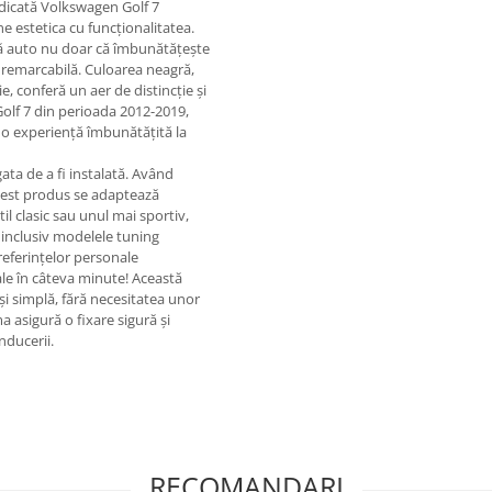
dicată Volkswagen Golf 7
e estetica cu funcționalitatea.
iesă auto nu doar că îmbunătățește
te remarcabilă. Culoarea neagră,
e, conferă un aer de distincție și
lf 7 din perioada 2012-2019,
 o experiență îmbunătățită la
ata de a fi instalată. Având
 acest produs se adaptează
stil clasic sau unul mai sportiv,
 inclusiv modelele tuning
eferințelor personale
ale în câteva minute! Această
și simplă, fără necesitatea unor
 asigură o fixare sigură și
nducerii.
RECOMANDARI