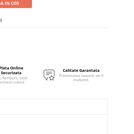
A IN COS
)
Plata Online
Calitate Garantata
Securizata
Promisiunea noastră: vei fi
u Ramburs, cand
mulțumit.
rimesti coletul