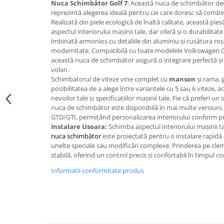
Oglinzi
Nuca Schimbător Golf 7
: Această nuca de schimbător de
reprezintă alegerea ideală pentru cei care doresc să combin
Pompa Spalator Parbriz
Realizată din piele ecologică de înaltă calitate, această p
Accesorii Camioane
aspectul interiorului mașinii tale, dar oferă și o durabilita
îmbinată armonios cu detaliile din aluminiu și cusătura roși
Lampi si Proiectoare Camion
modernitate. Compatibilă cu toate modelele Volkswagen Go
Marcaje si Echipamente de
această nuca de schimbător asigură o integrare perfectă și
Siguranta
volan.
Schimbatorul de viteze vine complet cu
manson
și rama, g
Accesorii Cabina Camion
posibilitatea de a alege între variantele cu 5 sau 6 viteze,
nevoilor tale și specificațiilor mașinii tale. Fie că preferi un 
Echipamente Electrice si
nuca de schimbător este disponibilă în mai multe versiuni,
Pneumatice
GTD/GTI, permițând personalizarea interiorului conform pr
Echipamente ADR si Utilitare
Instalare Usoara:
Schimba aspectul interiorului mașinii t
nuca schimbător
este proiectată pentru o instalare rapidă 
Uleiuri si Lichide Auto
unelte speciale sau modificări complexe. Prinderea pe clema
Aditivi Auto
stabilă, oferind un control precis și confortabil în timpul co
Aditivi Combustibil
Informatii conformitate produs
Aditivi Ulei Motor
Aditivi DPF, Sistem Racire si
Servodirectie
Antigel