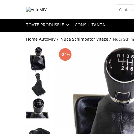
Toate Produsele
TOATE PRODUSELE
CONSULTANTA
Oferta Saptamanii
Home AutoMIV /
Nuca Schimbator Viteze /
Nuca Schimb
Butoane
Butoane Geam
-24%
Bloc Lumini
Butoane Reglare Oglinzi
Seturi Butoane
Butoane Blocare/Deblocare
Buton Frana
Buton Clapeta Rezervor
Buton Portbagaj
Alte Butoane/Comutatoare
Butoane Semnalizare