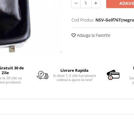
ADAUG
Cod Produs:
NSV-Golf76T(negru
Adauga la Favorite
Gratuit 30 de
Livrare Rapida
Zile
In doar 1-2 zile lucratoare
 la 30 zile sa
Sa
coletul a ajuns la tine!
ezi produsul.
p