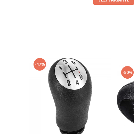
-47%
-50%