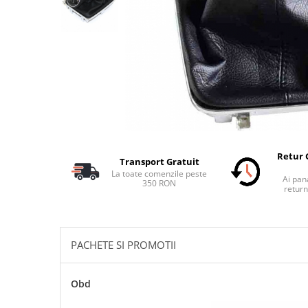
Schimbatoare Viteze
Accesorii Auto
Accesorii Auto Exterior
Husa Auto / Prelata Auto
Paravanturi Auto / Deflectoare Aer
Capace Roti
Accesorii Interior Auto
Inchidere Centralizata
Retur 
Transport Gratuit
Huse Auto
La toate comenzile peste
Ai pana
Huse Scaune Auto
350 RON
return
Husa Volan
Tavite Portbagaj Dedicate
Covorase Auto/ Presuri Auto
PACHETE SI PROMOTII
Seturi Interior
Accesorii Siguranta Auto
Obd
Carcasa Cheie