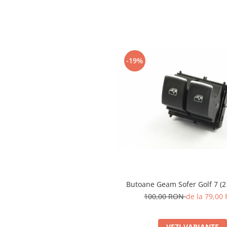
Spray Curatare Frane
Produse Intretinere si Detailing
Lubrifianti si Spray-uri de Curatare
Curatare si Detailing Interior
-19%
Vopsitorie, Chituri si Adezivi
Curatare si Detailing Exterior
Articole Auto Sezoniere
Produse de Iarna
Cabluri Pornire
Produse de Vara
Blog
Butoane Geam Sofer Golf 7 (2
100,00 RON
de la 79,00
VEZI VARIANTE