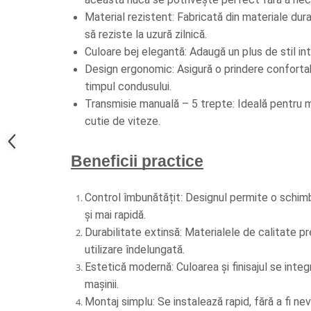
Spray Curatare Frane
Material rezistent: Fabricată din materiale dur
Produse Intretinere si Detailing
să reziste la uzură zilnică.
Culoare bej elegantă: Adaugă un plus de stil inte
Lubrifianti si Spray-uri de Curatare
Design ergonomic: Asigură o prindere confortab
Curatare si Detailing Interior
timpul condusului.
Vopsitorie, Chituri si Adezivi
Transmisie manuală – 5 trepte: Ideală pentru m
Curatare si Detailing Exterior
cutie de viteze.
Articole Auto Sezoniere
Produse de Iarna
Beneficii practice
Cabluri Pornire
Produse de Vara
Control îmbunătățit: Designul permite o schimb
și mai rapidă.
Blog
Durabilitate extinsă: Materialele de calitate p
utilizare îndelungată.
Estetică modernă: Culoarea și finisajul se integr
mașinii.
Montaj simplu: Se instalează rapid, fără a fi ne