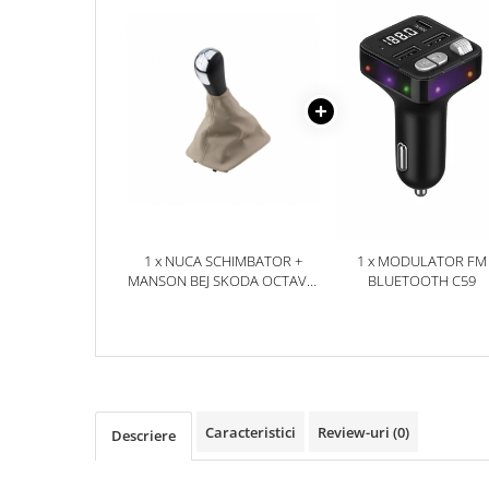
Accesorii Electronice Auto
Incarcatoare Auto
Accesorii pentru Roti si Anvelope
Husa Anvelope
Truse Chei
Organizatoare Auto
Iluminat Auto
Semnalizari
1 x NUCA SCHIMBATOR +
1 x MODULATOR FM
Faruri Ceata
MANSON BEJ SKODA OCTAVIA
BLUETOOTH C59
Proiectoare
II
Accesorii LED
Becuri Auto
Piese Auto
Piese Caroserie
Caracteristici
Review-uri
(0)
Descriere
Amortizoare Capota