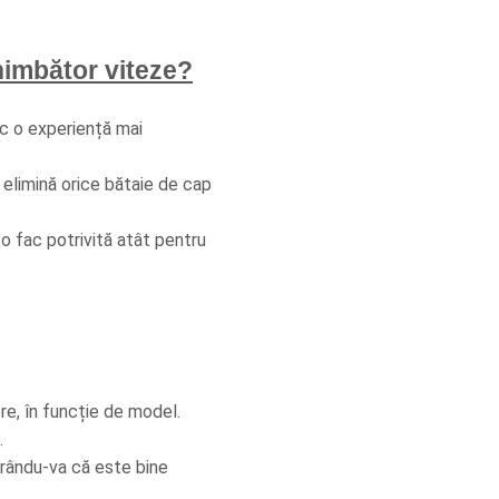
himbător viteze?
sc o experiență mai 
elimină orice bătaie de cap 
o fac potrivită atât pentru 
e, în funcție de model.
.
rându-va că este bine 