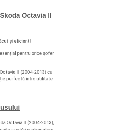
koda Octavia II 
cut și eficient! 
sențial pentru orice șofer 
ctavia II (2004-2013) cu 
e perfectă între utilitate 
dusului
da Octavia II (2004-2013), 
sita ajustări suplimentare.