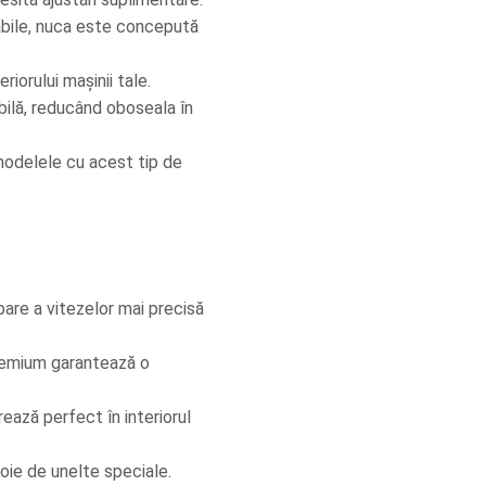
abile, nuca este concepută 
riorului mașinii tale.
ilă, reducând oboseala în 
odelele cu acest tip de 
are a vitezelor mai precisă 
remium garantează o 
ează perfect în interiorul 
voie de unelte speciale.