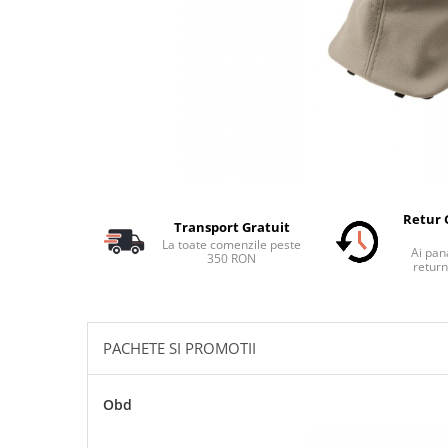
Schimbatoare Viteze
Accesorii Auto
Accesorii Auto Exterior
Husa Auto / Prelata Auto
Paravanturi Auto / Deflectoare Aer
Capace Roti
Accesorii Interior Auto
Inchidere Centralizata
Retur 
Transport Gratuit
Huse Auto
La toate comenzile peste
Ai pana
350 RON
Huse Scaune Auto
return
Husa Volan
Tavite Portbagaj Dedicate
Covorase Auto/ Presuri Auto
PACHETE SI PROMOTII
Seturi Interior
Accesorii Siguranta Auto
Obd
Carcasa Cheie