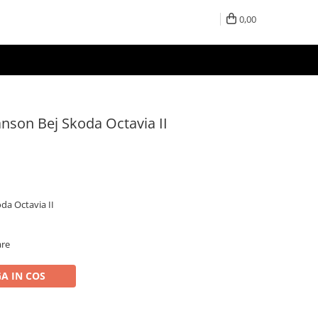
0,00
son Bej Skoda Octavia II
a Octavia II
are
A IN COS