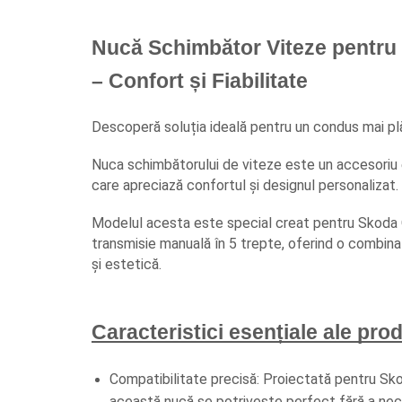
Oglinzi
Pompa Spalator Parbriz
Nucă Schimbător Viteze pentru S
Accesorii Camioane
Lampi si Proiectoare Camion
– Confort și Fiabilitate
Marcaje si Echipamente de
Siguranta
Descoperă soluția ideală pentru un condus mai plă
Accesorii Cabina Camion
Nuca schimbătorului de viteze este un accesoriu e
Echipamente Electrice si
care apreciază confortul și designul personalizat. 
Pneumatice
Modelul acesta este special creat pentru Skoda O
Echipamente ADR si Utilitare
transmisie manuală în 5 trepte, oferind o combinați
Uleiuri si Lichide Auto
și estetică.
Aditivi Auto
Aditivi Combustibil
Aditivi Ulei Motor
Caracteristici esențiale ale pro
Aditivi DPF, Sistem Racire si
Servodirectie
Compatibilitate precisă: Proiectată pentru Sko
Antigel
această nucă se potrivește perfect fără a nece