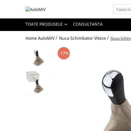
Toate Produsele
TOATE PRODUSELE
CONSULTANTA
Oferta Saptamanii
Home AutoMIV /
Nuca Schimbator Viteze /
Nuca Schimb
Butoane
Butoane Geam
-17%
Bloc Lumini
Butoane Reglare Oglinzi
Seturi Butoane
Butoane Blocare/Deblocare
Buton Frana
Buton Clapeta Rezervor
Buton Portbagaj
Alte Butoane/Comutatoare
Butoane Semnalizare