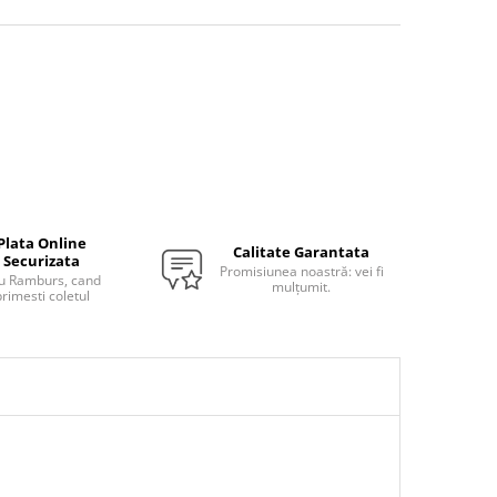
Plata Online
Calitate Garantata
Securizata
Promisiunea noastră: vei fi
u Ramburs, cand
mulțumit.
rimesti coletul