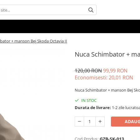
ator + manson Bej Skoda Octavia II
Nuca Schimbator + man
120,00 RON
99,99 RON
Economisesti:
20,01
RON
Nuca Schimbator + manson Bej Skod
IN STOC
Durata de livrare:
1-2 zile lucrato
ADAUG
Cod Produs:
GZB-SK-013