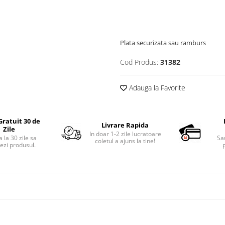
Plata securizata sau ramburs
Cod Produs:
31382
Adauga la Favorite
Gratuit 30 de
Livrare Rapida
Zile
In doar 1-2 zile lucratoare
 la 30 zile sa
Sa
coletul a ajuns la tine!
ezi produsul.
p