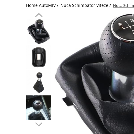
Home AutoMIV /
Nuca Schimbator Viteze /
Nuca Schim
Schimbatoare Viteze
Accesorii Auto
Accesorii Auto Exterior
Husa Auto / Prelata Auto
Paravanturi Auto / Deflectoare Aer
Capace Roti
Accesorii Interior Auto
Inchidere Centralizata
Huse Auto
Huse Scaune Auto
Husa Volan
Tavite Portbagaj Dedicate
Covorase Auto/ Presuri Auto
Seturi Interior
Accesorii Siguranta Auto
Carcasa Cheie