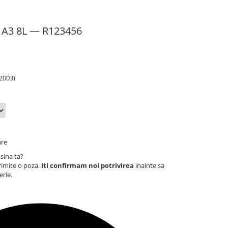
 A3 8L — R123456
2003)
are
sina ta?
rimite o poza.
Iti confirmam noi potrivirea
inainte sa
erie.