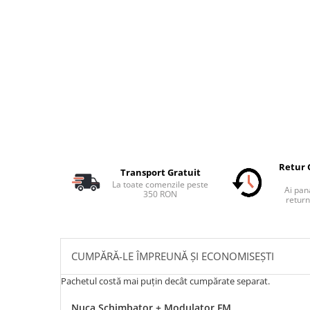
Retur 
Transport Gratuit
La toate comenzile peste
Ai pana
350 RON
return
CUMPĂRĂ-LE ÎMPREUNĂ ȘI ECONOMISEȘTI
Pachetul costă mai puțin decât cumpărate separat.
Nuca Schimbator + Modulator FM