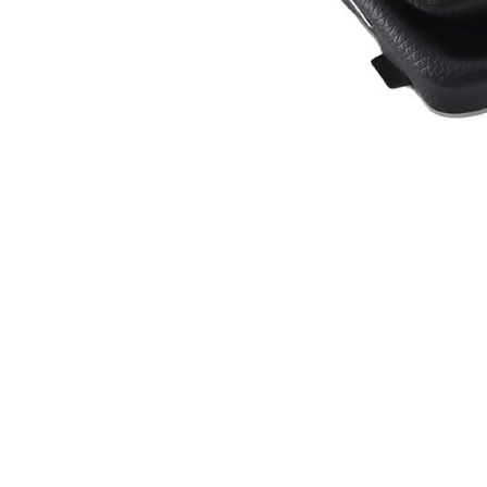
Accesorii Electronice Auto
Incarcatoare Auto
Accesorii pentru Roti si Anvelope
Husa Anvelope
Truse Chei
Organizatoare Auto
Iluminat Auto
Semnalizari
Faruri Ceata
Proiectoare
Accesorii LED
Becuri Auto
Piese Auto
Piese Caroserie
Amortizoare Capota