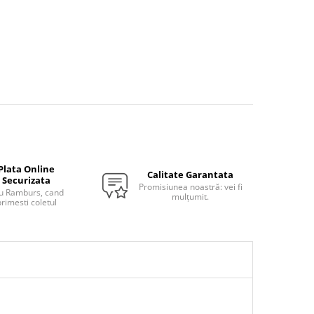
Plata Online
Calitate Garantata
Securizata
Promisiunea noastră: vei fi
u Ramburs, cand
mulțumit.
rimesti coletul