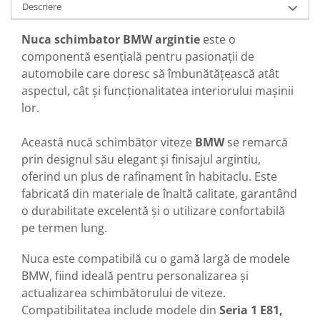
Oglinzi
Descriere
Pompa Spalator Parbriz
Nuca schimbator BMW argintie
este o
Accesorii Camioane
componentă esențială pentru pasionații de
Lampi si Proiectoare Camion
automobile care doresc să îmbunătățească atât
Marcaje si Echipamente de
aspectul, cât și funcționalitatea interiorului mașinii
Siguranta
lor.
Accesorii Cabina Camion
Echipamente Electrice si
Această nucă schimbător viteze
BMW
se remarcă
Pneumatice
prin designul său elegant și finisajul argintiu,
oferind un plus de rafinament în habitaclu. Este
Echipamente ADR si Utilitare
fabricată din materiale de înaltă calitate, garantând
Uleiuri si Lichide Auto
o durabilitate excelentă și o utilizare confortabilă
Aditivi Auto
pe termen lung.
Aditivi Combustibil
Nuca este compatibilă cu o gamă largă de modele
Aditivi Ulei Motor
BMW, fiind ideală pentru personalizarea și
Aditivi DPF, Sistem Racire si
Servodirectie
actualizarea schimbătorului de viteze.
Compatibilitatea include modele din
Seria 1 E81,
Antigel