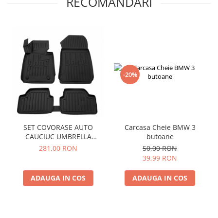
RECOMANDARI
-20%
SET COVORASE AUTO
Carcasa Cheie BMW 3
CAUCIUC UMBRELLA
butoane
PENTRU BMW 1 (E87) (2004-
281,00 RON
50,00 RON
2011)
39,99 RON
ADAUGA IN COS
ADAUGA IN COS