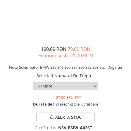
Schimbatoare Viteze
Accesorii Auto
Accesorii Auto Exterior
Husa Auto / Prelata Auto
Paravanturi Auto / Deflectoare Aer
Capace Roti
100,00 RON
79,00 RON
Accesorii Interior Auto
Economisesti:
21,00
RON
Inchidere Centralizata
Nuca Schimbator BMW E39 E46 E60 E87 E90 E92 E93 etc. - Argintie
Huse Auto
Selectati Numarul De Trepte
:
Huse Scaune Auto
Husa Volan
Tavite Portbagaj Dedicate
STOC EPUIZAT
Covorase Auto/ Presuri Auto
Durata de livrare:
1-2 zile lucratoare
Seturi Interior
Accesorii Siguranta Auto
ALERTA STOC
Carcasa Cheie
Cod Produs:
NSV-BMW-A026T