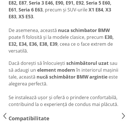
E82, E87
,
Seria 3 E46, E90, E91, E92
,
Seria 5 E60,
Spray Curatare Frane
E61
,
Seria 6 E63
, precum și SUV-urile
X1 E84
,
X3
Produse Intretinere si Detailing
E83
,
X5 E53
.
Lubrifianti si Spray-uri de Curatare
De asemenea, această
nuca schimbator BMW
Curatare si Detailing Interior
poate fi folosită și la modele clasice, precum
E30,
Vopsitorie, Chituri si Adezivi
E32, E34, E36, E38, E39
, ceea ce o face extrem de
Curatare si Detailing Exterior
versatilă.
Articole Auto Sezoniere
Dacă dorești să înlocuiești
schimbătorul uzat
sau
Produse de Iarna
să adaugi un
element modern
în interiorul mașinii
Cabluri Pornire
tale, această
nucă schimbător BMW argintie
este
Produse de Vara
alegerea perfectă.
Blog
Se instalează ușor și oferă o prindere confortabilă,
contribuind la o experiență de condus mai plăcută.
Compatibilitate