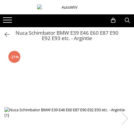
Toate Produsele
Oferta Saptamanii
Nuca Schimbator BMW E39 E46 E60 E87 E90
E92 E93 etc. - Argintie
Butoane
Butoane Geam
Bloc Lumini
-21%
Butoane Reglare Oglinzi
Seturi Butoane
Butoane Blocare/Deblocare
Buton Frana
Buton Clapeta Rezervor
Buton Portbagaj
Alte Butoane/Comutatoare
Butoane Semnalizare