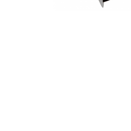
Accesorii Electronice Auto
Incarcatoare Auto
Accesorii pentru Roti si Anvelope
Husa Anvelope
Truse Chei
Organizatoare Auto
Iluminat Auto
Semnalizari
Faruri Ceata
Proiectoare
Accesorii LED
Becuri Auto
Piese Auto
Piese Caroserie
Amortizoare Capota