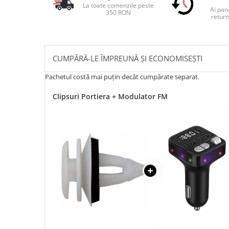
La toate comenzile peste
Ai pana
350 RON
return
CUMPĂRĂ-LE ÎMPREUNĂ ȘI ECONOMISEȘTI
Pachetul costă mai puțin decât cumpărate separat.
Clipsuri Portiera + Modulator FM