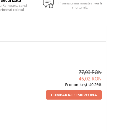
Securizata
Promisiunea noastră: vei fi
u Ramburs, cand
mulțumit.
rimesti coletul
77,03 RON
46,02 RON
Economisești 40,26%
CUMPARA-LE IMPREUNA