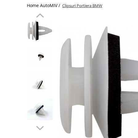
Home AutoMIV /
Clipsuri Portiera BMW
Schimbatoare Viteze
Accesorii Auto
Accesorii Auto Exterior
Husa Auto / Prelata Auto
Paravanturi Auto / Deflectoare Aer
Capace Roti
Accesorii Interior Auto
Inchidere Centralizata
Huse Auto
Huse Scaune Auto
Husa Volan
Tavite Portbagaj Dedicate
Covorase Auto/ Presuri Auto
Seturi Interior
Accesorii Siguranta Auto
Carcasa Cheie