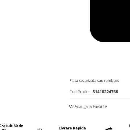
Plata securizata sau ramburs
Cod Produs:
51418224768
Adauga la Favorite
Gratuit 30 de
Livrare Rapida