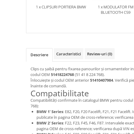
1 x CLIPSURI PORTIERA BMW
1 x MODULATOR FM
BLUETOOTH C59
Caracteristici
Review-uri
(0)
Descriere
Clips cu șaibă pentru fixarea panourilor și ornamentelor in
codul OEM
51418224768
(51 41 8 224 768).
Înlocuiește și codul OEM anterior
51410407984
. Verifică 
înainte de comandă.
Compatibilitate
Compatibilități confirmate în catalogul BMW pentru cod
768):
BMW 1' Series
: E82, F20, F20 Facelift, F21, F21 Facelift
publicate în pagina OEM de cross-reference; verificare
BMW 2' Series
: F22, F23, F45, F46, F87. Intervalele exa
pagina OEM de cross-reference; verificarea după VIN es