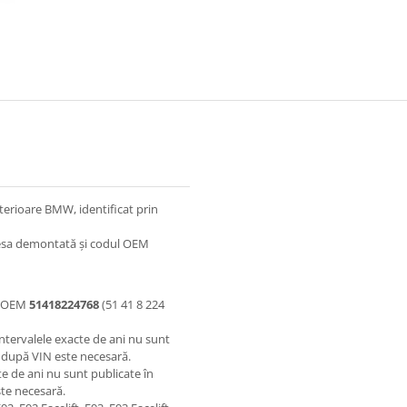
terioare BMW, identificat prin
piesa demontată și codul OEM
ul OEM
51418224768
(51 41 8 224
. Intervalele exacte de ani nu sunt
a după VIN este necesară.
cte de ani nu sunt publicate în
te necesară.