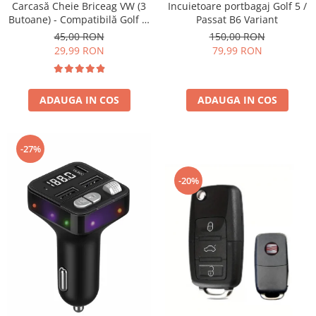
Incuietoare portbagaj Golf 5 /
Carcasă Cheie Briceag VW (3
Schimbatoare Viteze
Passat B6 Variant
Butoane) - Compatibilă Golf 5,
Jetta, Touran etc
Accesorii Auto
150,00 RON
45,00 RON
79,99 RON
29,99 RON
Accesorii Auto Exterior
Husa Auto / Prelata Auto
Paravanturi Auto / Deflectoare Aer
ADAUGA IN COS
ADAUGA IN COS
Capace Roti
Accesorii Interior Auto
-27%
Inchidere Centralizata
Huse Auto
-20%
Huse Scaune Auto
Husa Volan
Tavite Portbagaj Dedicate
Covorase Auto/ Presuri Auto
Seturi Interior
Accesorii Siguranta Auto
Carcasa Cheie