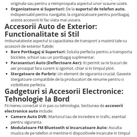
originala sau pentru a reimprospata aspectul unor scaune uzate.
Organizatoare si Suporturi:
De la
suportul de telefon auto
,
indispensabil pentru navigatie, la organizatoare pentru portbagaj,
aceste accesorii iti fac viata mai usoara.
Accesorii Auto de Exterior:
Functionalitate si Stil
Imbunatateste aspectul si capacitatea de transport a masinii tale cu
accesorii de exterior fiabile:
Bare Portbagaj si Suporturi:
Solutia perfecta pentru a transporta
biciclete, schiuri sau un portbagaj suplimentar.
Paravanturi Auto (Deflectoare Aer):
Iti permit sa te bucuri de
aer proaspat fara curent si zgomot, chiar si in timpul ploii.
Stergatoare de Parbriz:
Un element de siguranta crucial. Gaseste
stergatoare compatibile de la producatori de renume pentru o
vizibilitate perfecta.
Gadgeturi si Accesorii Electronice:
Tehnologie la Bord
Fii mereu conectat si in pas cu tehnologia. Sectiunea de
accesorii
electronice auto
include:
Camere Auto DVR:
Martorul tau de incredere in trafic, esential
pentru siguranta.
Modulatoare FM Bluetooth si Incarcatoare Auto:
Asculta
muzica de pe telefon si mentine-ti dispozitivele incarcate in timpul