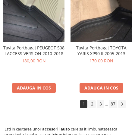
Tavita Portbagaj PEUGEOT 508
Tavita Portbagaj TOYOTA
I ACCESS VERSION 2010-2018
YARIS XP90 II 2005-2013
180,00 RON
170,00 RON
ADAUGA IN COS
ADAUGA IN COS
1
2
3
87
...
Esti in cautarea unor
accesorii auto
care sa iti imbunatateasca
experienta la volan, sa protejeze interiorul sau sa sporeasca