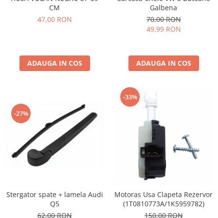
CM
Galbena
Spray Curatare Frane
47,00 RON
70,00 RON
Produse Intretinere si Detailing
49,99 RON
Lubrifianti si Spray-uri de Curatare
Curatare si Detailing Interior
ADAUGA IN COS
ADAUGA IN COS
Vopsitorie, Chituri si Adezivi
Curatare si Detailing Exterior
Articole Auto Sezoniere
-33%
Produse de Iarna
-27%
Cabluri Pornire
Produse de Vara
Blog
Stergator spate + lamela Audi
Motoras Usa Clapeta Rezervor
Q5
(1T0810773A/1K5959782)
62,00 RON
150,00 RON