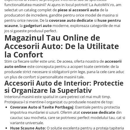
functionalitatea masinii? Ai ajuns in locul potrivit! La AutoMIV.ro, am
selectat un catalog complet de
piese si accesorii auto
de la
producatori de incredere, gandite pentru orice model de masina si
pentru orice nevoie. De la
covorase auto dedicate
si
huse pentru
scaune
, la
gadgeturi auto
moderne, exploreaza categoriile de mai
jos si gaseste produsul perfect.
Magazinul Tau Online de
Accesorii Auto: De la Utilitate
la Confort
Stim ca fiecare sofer este unic. De aceea, oferta noastra de
accesorii
auto online
este conceputa pentru a acoperi toate cerintele: de la
produsele strict necesare si obligatorii prin lege, pana la cele care aduc
un plus de confort si personalitate masinii tale.
Accesorii Auto de Interior: Protectie
si Organizare la Superlativ
Interiorul masinii este spatiul in care petreci cel mai mult timp.
Protejeaza-l si mentine-l organizat cu produsele noastre de top:
Covorase Auto si Tavite Portbagaj:
Esentiale pentru protectia
impotriva murdariei si uzurii. Oferim atat
covorase dedicate
din
cauciuc sau mocheta, care se potrivesc perfect modelului tau, cat si
variante universale.
Huse Scaune Auto:
O solutie excelenta pentru a proteja tapiteria