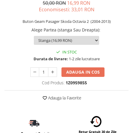
50,00 RON
16,99 RON
Schimbatoare Viteze
Economisesti:
33,01
RON
Accesorii Auto
Buton Geam Pasager Skoda Octavia 2 (2004-2013)
Accesorii Auto Exterior
Alege Partea (stanga Sau Dreapta)
:
Husa Auto / Prelata Auto
Paravanturi Auto / Deflectoare Aer
Capace Roti
IN STOC
Accesorii Interior Auto
Durata de livrare:
1-2 zile lucratoare
Inchidere Centralizata
Huse Auto
ADAUGA IN COS
Huse Scaune Auto
Cod Produs:
1Z0959855
Husa Volan
Tavite Portbagaj Dedicate
Adauga la Favorite
Covorase Auto/ Presuri Auto
Seturi Interior
Accesorii Siguranta Auto
Carcasa Cheie
Retur Gratuit 30 de Zile