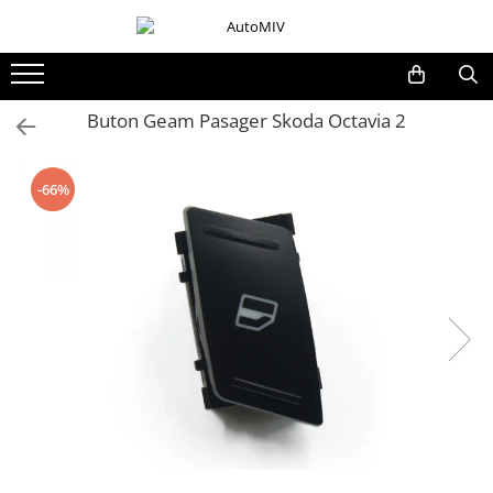
Toate Produsele
Oferta Saptamanii
Buton Geam Pasager Skoda Octavia 2
Butoane
Butoane Geam
-66%
Bloc Lumini
Butoane Reglare Oglinzi
Seturi Butoane
Butoane Blocare/Deblocare
Buton Frana
Buton Clapeta Rezervor
Buton Portbagaj
Alte Butoane/Comutatoare
Butoane Semnalizare