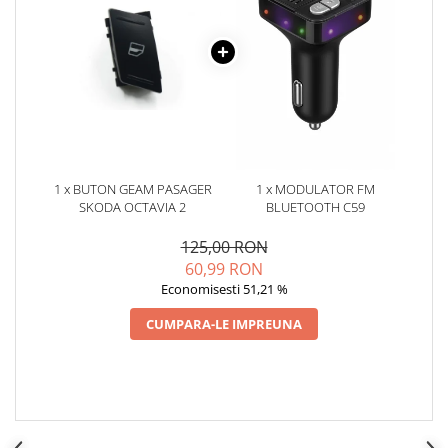
Oglinzi
Pompa Spalator Parbriz
Accesorii Camioane
Lampi si Proiectoare Camion
Marcaje si Echipamente de
Siguranta
Accesorii Cabina Camion
1 x BUTON GEAM PASAGER
1 x MODULATOR FM
Echipamente Electrice si
SKODA OCTAVIA 2
BLUETOOTH C59
Pneumatice
125,00 RON
Echipamente ADR si Utilitare
60,99 RON
Uleiuri si Lichide Auto
Economisesti 51,21 %
Aditivi Auto
CUMPARA-LE IMPREUNA
Aditivi Combustibil
Aditivi Ulei Motor
Aditivi DPF, Sistem Racire si
Servodirectie
Antigel