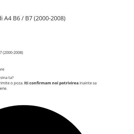
 A4 B6 / B7 (2000-2008)
7 (2000-2008)
are
sina ta?
rimite o poza.
Iti confirmam noi potrivirea
inainte sa
erie.