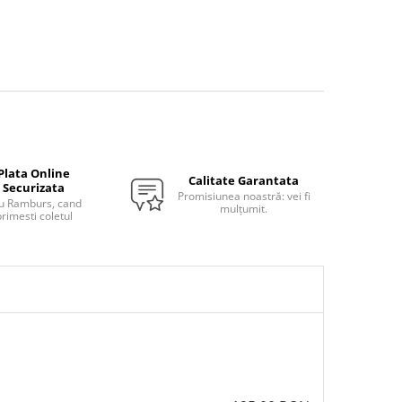
Plata Online
Calitate Garantata
Securizata
Promisiunea noastră: vei fi
u Ramburs, cand
mulțumit.
rimesti coletul