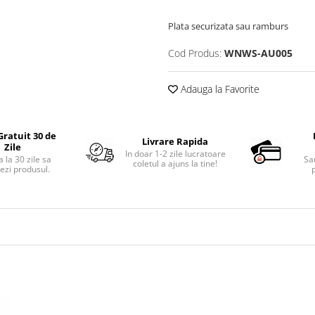
Plata securizata sau ramburs
Cod Produs:
WNWS-AU005
Adauga la Favorite
Gratuit 30 de
Livrare Rapida
Zile
In doar 1-2 zile lucratoare
 la 30 zile sa
Sa
coletul a ajuns la tine!
ezi produsul.
p