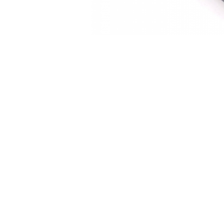
Accesorii Electronice Auto
Incarcatoare Auto
Accesorii pentru Roti si Anvelope
Husa Anvelope
Truse Chei
Organizatoare Auto
Iluminat Auto
Semnalizari
Faruri Ceata
Proiectoare
Accesorii LED
Becuri Auto
Piese Auto
Piese Caroserie
Amortizoare Capota