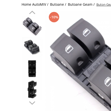
Home AutoMIV /
Butoane /
Butoane Geam /
Buton Gea
Schimbatoare Viteze
Accesorii Auto
-10%
Accesorii Auto Exterior
Husa Auto / Prelata Auto
Paravanturi Auto / Deflectoare Aer
Capace Roti
Accesorii Interior Auto
Inchidere Centralizata
Huse Auto
Huse Scaune Auto
Husa Volan
Tavite Portbagaj Dedicate
Covorase Auto/ Presuri Auto
Seturi Interior
Accesorii Siguranta Auto
Carcasa Cheie