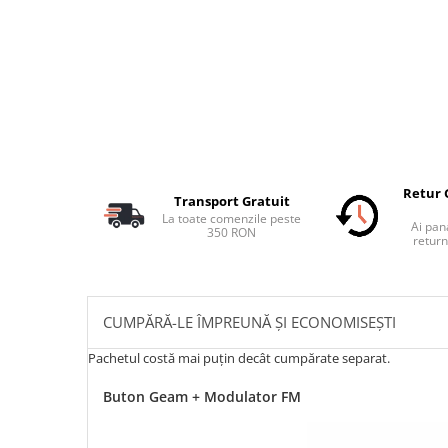
Retur 
Transport Gratuit
La toate comenzile peste
Ai pana
350 RON
return
CUMPĂRĂ-LE ÎMPREUNĂ ȘI ECONOMISEȘTI
Pachetul costă mai puțin decât cumpărate separat.
Buton Geam + Modulator FM