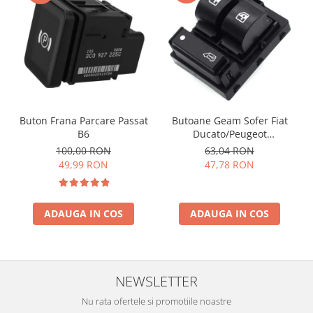
Buton Frana Parcare Passat
Butoane Geam Sofer Fiat
B6
Ducato/Peugeot
Boxer/Citroen Jumper
100,00 RON
63,04 RON
49,99 RON
47,78 RON
ADAUGA IN COS
ADAUGA IN COS
NEWSLETTER
Nu rata ofertele si promotiile noastre