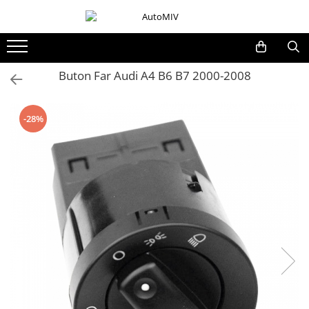
Toate Produsele
Oferta Saptamanii
Buton Far Audi A4 B6 B7 2000-2008
Butoane
Butoane Geam
-28%
Bloc Lumini
Butoane Reglare Oglinzi
Seturi Butoane
Butoane Blocare/Deblocare
Buton Frana
Buton Clapeta Rezervor
Buton Portbagaj
Alte Butoane/Comutatoare
Butoane Semnalizare