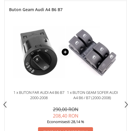
Spray Curatare Frane
Buton Geam Audi A4 B6 B7
Produse Intretinere si Detailing
Lubrifianti si Spray-uri de Curatare
Curatare si Detailing Interior
Vopsitorie, Chituri si Adezivi
Curatare si Detailing Exterior
Articole Auto Sezoniere
Produse de Iarna
Cabluri Pornire
Produse de Vara
Blog
1 x BUTON FAR AUDI A4 B6 B7
1 x BUTON GEAM SOFER AUDI
2000-2008
A4 B6 / B7 (2000-2008)
290,00 RON
208,40 RON
Economisesti 28,14 %