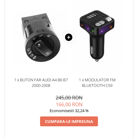
Oglinzi
Pompa Spalator Parbriz
Accesorii Camioane
Lampi si Proiectoare Camion
Marcaje si Echipamente de
Siguranta
Accesorii Cabina Camion
Echipamente Electrice si
Pneumatice
Echipamente ADR si Utilitare
1 x BUTON FAR AUDI A4 B6 B7
1 x MODULATOR FM
2000-2008
BLUETOOTH C59
Uleiuri si Lichide Auto
Aditivi Auto
245,00 RON
Aditivi Combustibil
166,00 RON
Economisesti 32,24 %
Aditivi Ulei Motor
Aditivi DPF, Sistem Racire si
CUMPARA-LE IMPREUNA
Servodirectie
Antigel