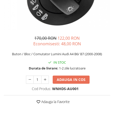
Schimbatoare Viteze
Accesorii Auto
Accesorii Auto Exterior
Husa Auto / Prelata Auto
Paravanturi Auto / Deflectoare Aer
170,00 RON
122,00 RON
Capace Roti
Economisesti:
48,00
RON
Accesorii Interior Auto
Buton / Bloc / Comutator Lumini Audi A4 B6/ B7 (2000-2008)
Inchidere Centralizata
Huse Auto
IN STOC
Huse Scaune Auto
Durata de livrare:
1-2 zile lucratoare
Husa Volan
ADAUGA IN COS
Tavite Portbagaj Dedicate
Covorase Auto/ Presuri Auto
Cod Produs:
WNHDS-AU001
Seturi Interior
Accesorii Siguranta Auto
Adauga la Favorite
Carcasa Cheie