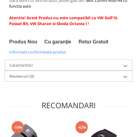
Daca doriti cu functia auto, puteti gasi aici:
Bloc Lumini Audi A4 cu
functia auto
Atentie! Acest Produs nu este compatibil cu VW Golf IV,
Passat B5, VW Sharan si Skoda Octavia I !
Produs Nou
Cu garanţie Retur Gratuit
Informatii conformitate produs
Caracteristici
Review-uri
(0)
RECOMANDARI
-10%
-42%