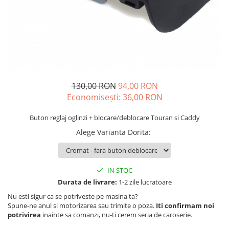
Carcasa Cheie
Accesorii Electronice Auto
Incarcatoare Auto
Accesorii pentru Roti si Anvelope
Husa Anvelope
Truse Chei
130,00 RON
94,00 RON
Organizatoare Auto
Economisești:
36,00
RON
Buton reglaj oglinzi + blocare/deblocare Touran si Caddy
Alege Varianta Dorita
:
IN STOC
Durata de livrare:
1-2 zile lucratoare
Nu esti sigur ca se potriveste pe masina ta?
Spune-ne anul si motorizarea sau trimite o poza.
Iti confirmam noi
potrivirea
inainte sa comanzi, nu-ti cerem seria de caroserie.