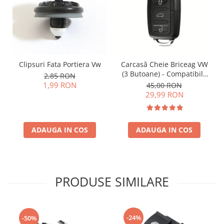
Clipsuri Fata Portiera Vw
Carcasă Cheie Briceag VW
(3 Butoane) - Compatibilă
2,85 RON
Golf 5, Jetta, Touran etc
1,99 RON
45,00 RON
29,99 RON
ADAUGA IN COS
ADAUGA IN COS
PRODUSE SIMILARE
-24%
-50%