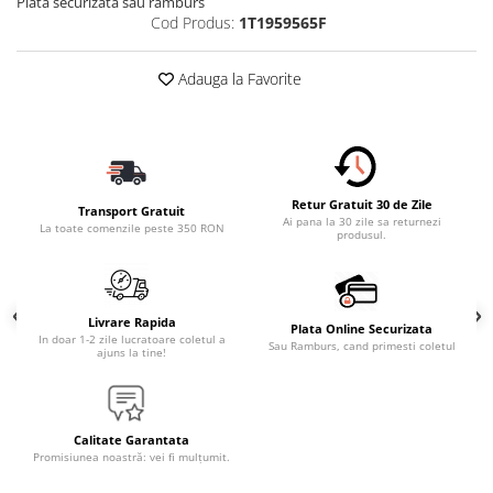
Plata securizata sau ramburs
Cod Produs:
1T1959565F
Adauga la Favorite
Retur Gratuit 30 de Zile
Transport Gratuit
Ai pana la 30 zile sa returnezi
La toate comenzile peste 350 RON
produsul.
Livrare Rapida
Plata Online Securizata
In doar 1-2 zile lucratoare coletul a
Sau Ramburs, cand primesti coletul
ajuns la tine!
Calitate Garantata
Promisiunea noastră: vei fi mulțumit.