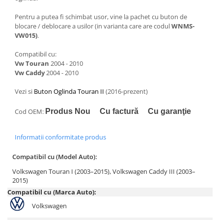
Pentru a putea fi schimbat usor, vine la pachet cu buton de
blocare / deblocare a usilor (in varianta care are codul
WNMS-
VW015)
.
Compatibil cu:
Vw Touran
2004 - 2010
Vw Caddy
2004 - 2010
Vezi si
Buton Oglinda Touran II
(2016-prezent)
Cod OEM:
Produs Nou
Cu factură
Cu garanţie
Informatii conformitate produs
Compatibil cu (Model Auto):
Volkswagen Touran I (2003–2015),
Volkswagen Caddy III (2003–
2015)
Compatibil cu (Marca Auto):
Volkswagen