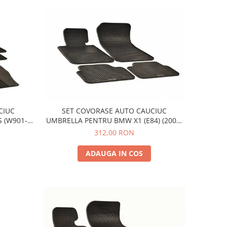
CIUC
SET COVORASE AUTO CAUCIUC
 (W901-
UMBRELLA PENTRU BMW X1 (E84) (2009-
 VW LT2
2015) 1er (E87) (2004-2013)
312,00 RON
ADAUGA IN COS