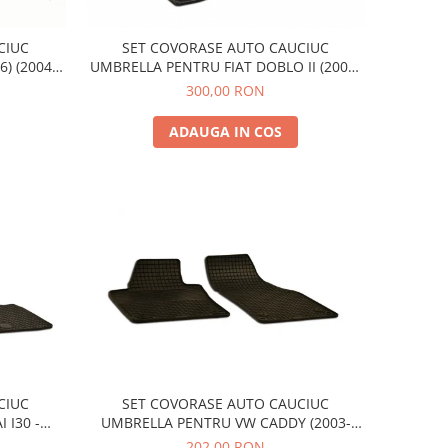
CIUC
SET COVORASE AUTO CAUCIUC
) (2004-
UMBRELLA PENTRU FIAT DOBLO II (2009-
2015). (2015-2022)
300,00 RON
ADAUGA IN COS
CIUC
SET COVORASE AUTO CAUCIUC
 I30 -
UMBRELLA PENTRU VW CADDY (2003-
`D (2007-
2015).(2015-2019) CADDY MAXI (2008-
202,00 RON