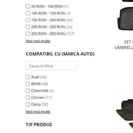
Schimbatoare Viteze
50 RON - 100 RON
(1)
100 RON - 150 RON
(3)
Accesorii Auto
150 RON - 200 RON
(26)
Accesorii Auto Exterior
200 RON - 250 RON
(24)
Husa Auto / Prelata Auto
250 RON - 300 RON
(737)
Paravanturi Auto / Deflectoare Aer
Vezi mai multe
SET
Capace Roti
UMBRELLA
COMPATIBIL CU (MARCA AUTO)
Accesorii Interior Auto
Inchidere Centralizata
Huse Auto
Audi
(43)
Huse Scaune Auto
BMW
(48)
Husa Volan
Chevrolet
(4)
Tavite Portbagaj Dedicate
Citroen
(11)
Covorase Auto/ Presuri Auto
Dacia
(52)
Seturi Interior
Vezi mai multe
Accesorii Siguranta Auto
TIP PRODUS
Carcasa Cheie