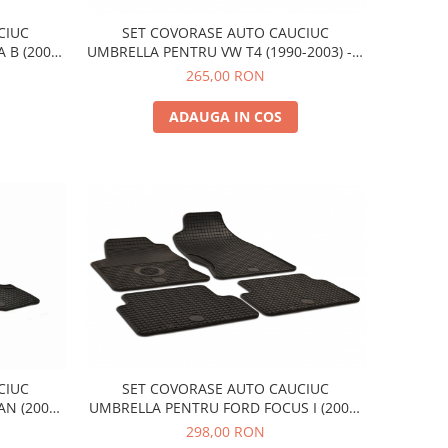
CIUC
SET COVORASE AUTO CAUCIUC
 B (2005-
UMBRELLA PENTRU VW T4 (1990-2003) - 2
PCS
265,00 RON
ADAUGA IN COS
CIUC
SET COVORASE AUTO CAUCIUC
N (2004-
UMBRELLA PENTRU FORD FOCUS I (2001-
08-2012)
2006)
298,00 RON
CV (2008-