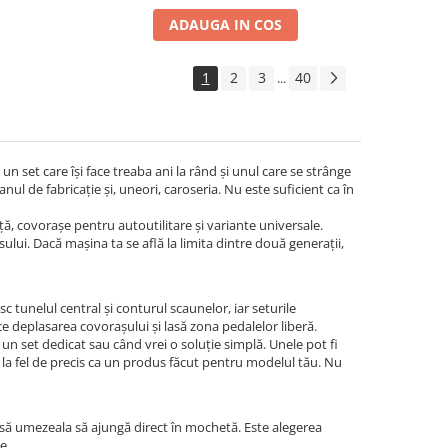
ADAUGA IN COS
1
2
3
40
...
n set care își face treaba ani la rând și unul care se strânge
ul de fabricație și, uneori, caroseria. Nu este suficient ca în
ță, covorașe pentru autoutilitare și variante universale.
usului. Dacă mașina ta se află la limita dintre două generații,
tunelul central și conturul scaunelor, iar seturile
 deplasarea covorașului și lasă zona pedalelor liberă.
un set dedicat sau când vrei o soluție simplă. Unele pot fi
la fel de precis ca un produs făcut pentru modelul tău. Nu
lasă umezeala să ajungă direct în mochetă. Este alegerea
e.