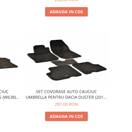
2019) - 2 PCS
ADAUGA IN COS
CIUC
SET COVORASE AUTO CAUCIUC
 (W638)
UMBRELLA PENTRU DACIA DUSTER (2010-
CS
2018). (2018-) - 5 PCS
297,00 RON
ADAUGA IN COS