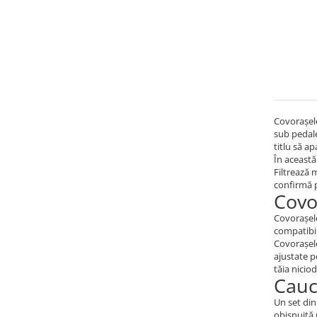
Covorașele
sub pedale
titlu să a
În această
Filtrează m
confirmă 
Covo
Covorașele
compatibil
Covorașele
ajustate p
tăia nicio
Cauc
Un set din
obișnuită 