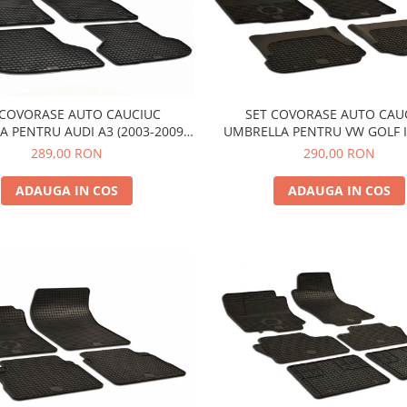
 COVORASE AUTO CAUCIUC
SET COVORASE AUTO CAU
 PENTRU AUDI A3 (2003-2009).
UMBRELLA PENTRU VW GOLF IV
(2009-2011)
2006) BORA (1999-2006) NEW
289,00 RON
290,00 RON
(1998-2010)
ADAUGA IN COS
ADAUGA IN COS