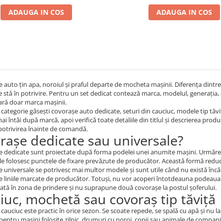
2012)
ADAUGA IN COS
ADAUGA IN COS
 auto țin apa, noroiul și praful departe de mocheta mașinii. Diferența dintre u
 stă în potrivire. Pentru un set dedicat contează marca, modelul, generația, an
pară doar marca mașinii.
 categorie găsești covorașe auto dedicate, seturi din cauciuc, modele tip tăvi
ai întâi după marcă, apoi verifică toate detaliile din titlul și descrierea prod
potrivirea înainte de comandă.
rașe dedicate sau universale?
 dedicate sunt proiectate după forma podelei unei anumite mașini. Urmăresc 
e folosesc punctele de fixare prevăzute de producător. Această formă reduce
 universale se potrivesc mai multor modele și sunt utile când nu există încă 
e liniile marcate de producător. Totuși, nu vor acoperi întotdeauna podeaua 
dată în zona de prindere și nu suprapune două covorașe la postul șoferului.
iuc, mochetă sau covoraș tip tăviță
 cauciuc este practic în orice sezon. Se scoate repede, se spală cu apă și nu 
pentru mașini folosite zilnic, drumuri cu noroi, copii sau animale de compani