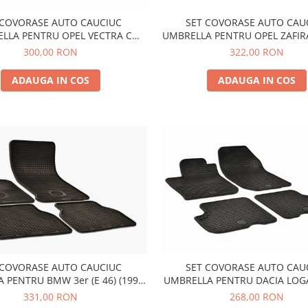
 COVORASE AUTO CAUCIUC
SET COVORASE AUTO CAU
LLA PENTRU OPEL VECTRA C
UMBRELLA PENTRU OPEL ZAFIRA
2-2008) SIGNUM (2003-2008)
2010) - 6 PCS
300,00 RON
322,00 RON
ADAUGA IN COS
ADAUGA IN COS
 COVORASE AUTO CAUCIUC
SET COVORASE AUTO CAU
 PENTRU BMW 3er (E 46) (1998-
UMBRELLA PENTRU DACIA LOGA
2004)
2012) SANDERO / STEPWAY (20
331,00 RON
268,00 RON
DUSTER (2010-2018). (2018-) M