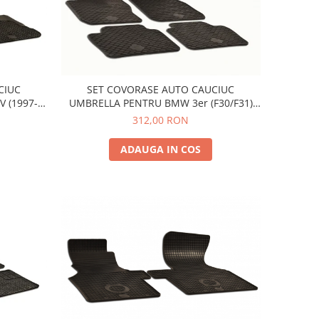
CIUC
SET COVORASE AUTO CAUCIUC
 (1997-
UMBRELLA PENTRU BMW 3er (F30/F31)
 BEETLE
(2012-2018) 3er (G20/G21) (INCLUSIV
312,00 RON
HYBRID) (2019-) 4er (F32/F33/F36) (2013-
2020) 4er (G22/G23/G26) (INCLUSIV
ADAUGA IN COS
HYBRID) (2020-)