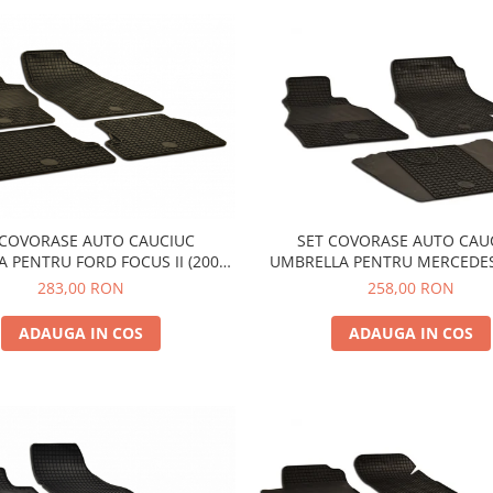
 COVORASE AUTO CAUCIUC
SET COVORASE AUTO CAU
 PENTRU FORD FOCUS II (2005-
UMBRELLA PENTRU MERCEDES
FOCUS III (2011-2018) C-MAX /
W905) SPRINTER (1995-2005)
283,00 RON
258,00 RON
RAND C-MAX (2010-2019)
(1997-2005) -3 PCS
ADAUGA IN COS
ADAUGA IN COS