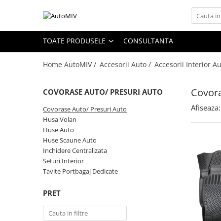
Toate Produsele
TOATE PRODUSELE
CONSULTANTA
Oferta Saptamanii
Home AutoMIV /
Accesorii Auto /
Accesorii Interior A
Butoane
Butoane Geam
Covora
COVORASE AUTO/ PRESURI AUTO
Bloc Lumini
Afiseaza:
Butoane Reglare Oglinzi
Covorase Auto/ Presuri Auto
Husa Volan
Seturi Butoane
Huse Auto
Butoane Blocare/Deblocare
Huse Scaune Auto
Inchidere Centralizata
Buton Frana
Seturi Interior
Buton Clapeta Rezervor
Tavite Portbagaj Dedicate
Buton Portbagaj
PRET
Alte Butoane/Comutatoare
Butoane Semnalizare