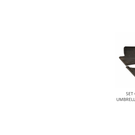
Oglinzi
Pompa Spalator Parbriz
Accesorii Camioane
Lampi si Proiectoare Camion
Marcaje si Echipamente de
Siguranta
Accesorii Cabina Camion
Echipamente Electrice si
Pneumatice
Echipamente ADR si Utilitare
Uleiuri si Lichide Auto
Aditivi Auto
SET
UMBRELL
Aditivi Combustibil
Aditivi Ulei Motor
Aditivi DPF, Sistem Racire si
Servodirectie
Antigel