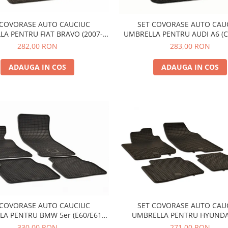
 COVORASE AUTO CAUCIUC
SET COVORASE AUTO CAU
A PENTRU FIAT BRAVO (2007-
UMBRELLA PENTRU AUDI A6 (C6
STILO (2001-2007) ALFA ROMEO
2006)
282,00 RON
283,00 RON
A (2010-) LANCIA DELTA (2007-
2014)
ADAUGA IN COS
ADAUGA IN COS
 COVORASE AUTO CAUCIUC
SET COVORASE AUTO CAU
A PENTRU BMW 5er (E60/E61)
UMBRELLA PENTRU HYUNDAI
(2004-2010)
LIMOUSINE (2007-2011) KIA CEE
330,00 RON
271,00 RON