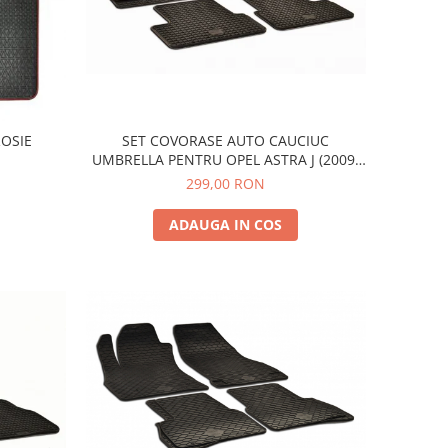
SET COVORASE AUTO CAUCIUC
OSIE
UMBRELLA PENTRU OPEL ASTRA J (2009-
2015) ZAFIRA C TOURER (2011-2019)
299,00 RON
CHEVROLET CRUZE (2009-) ORLANDO
(2011-)
ADAUGA IN COS