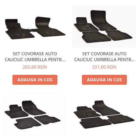
SET COVORASE AUTO
SET COVORASE AUTO
CAUCIUC UMBRELLA PENTRU
CAUCIUC UMBRELLA PENTRU
VW T4 (1990-2003) - 2 PCS
BMW 3er (E 46) (1998-2004)
265,00 RON
331,00 RON
ADAUGA IN COS
ADAUGA IN COS