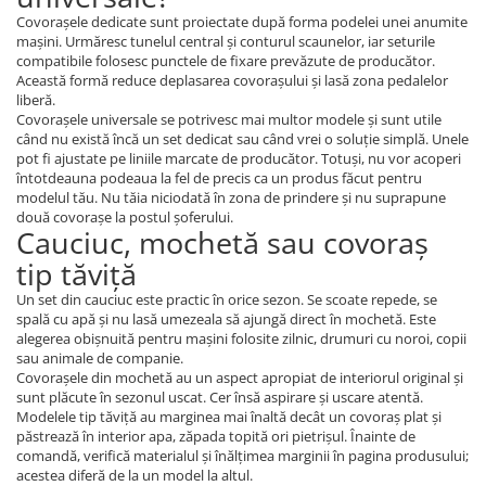
Covorașele dedicate sunt proiectate după forma podelei unei anumite
mașini. Urmăresc tunelul central și conturul scaunelor, iar seturile
compatibile folosesc punctele de fixare prevăzute de producător.
Această formă reduce deplasarea covorașului și lasă zona pedalelor
liberă.
Covorașele universale se potrivesc mai multor modele și sunt utile
când nu există încă un set dedicat sau când vrei o soluție simplă. Unele
pot fi ajustate pe liniile marcate de producător. Totuși, nu vor acoperi
întotdeauna podeaua la fel de precis ca un produs făcut pentru
modelul tău. Nu tăia niciodată în zona de prindere și nu suprapune
două covorașe la postul șoferului.
Cauciuc, mochetă sau covoraș
tip tăviță
Un set din cauciuc este practic în orice sezon. Se scoate repede, se
spală cu apă și nu lasă umezeala să ajungă direct în mochetă. Este
alegerea obișnuită pentru mașini folosite zilnic, drumuri cu noroi, copii
sau animale de companie.
Covorașele din mochetă au un aspect apropiat de interiorul original și
sunt plăcute în sezonul uscat. Cer însă aspirare și uscare atentă.
Modelele tip tăviță au marginea mai înaltă decât un covoraș plat și
păstrează în interior apa, zăpada topită ori pietrișul. Înainte de
comandă, verifică materialul și înălțimea marginii în pagina produsului;
acestea diferă de la un model la altul.