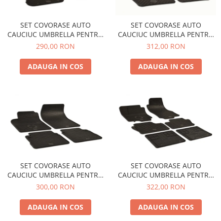
SET COVORASE AUTO
SET COVORASE AUTO
CAUCIUC UMBRELLA PENTRU
CAUCIUC UMBRELLA PENTRU
VW GOLF IV (1997-2006) BORA
BMW 3er (F30/F31) (2012-
290,00 RON
312,00 RON
(1999-2006) NEW BEETLE
2018) 3er (G20/G21) (INCLUSIV
(1998-2010)
HYBRID) (2019-) 4er
ADAUGA IN COS
ADAUGA IN COS
(F32/F33/F36) (2013-2020) 4er
(G22/G23/G26) (INCLUSIV
HYBRID) (2020-)
SET COVORASE AUTO
SET COVORASE AUTO
CAUCIUC UMBRELLA PENTRU
CAUCIUC UMBRELLA PENTRU
OPEL VECTRA C (2002-2008)
OPEL ZAFIRA B (2005-2010) - 6
300,00 RON
322,00 RON
SIGNUM (2003-2008)
PCS
ADAUGA IN COS
ADAUGA IN COS