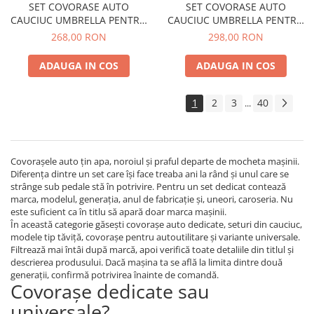
SET COVORASE AUTO
SET COVORASE AUTO
CAUCIUC UMBRELLA PENTRU
CAUCIUC UMBRELLA PENTRU
DACIA LOGAN (2004-2012)
FORD FOCUS I (2001-2006)
268,00 RON
298,00 RON
SANDERO / STEPWAY (2008-
2012) DUSTER (2010-2018).
ADAUGA IN COS
ADAUGA IN COS
(2018-) MCV (2008-2012)
1
2
3
40
...
Covorașele auto țin apa, noroiul și praful departe de mocheta mașinii.
Diferența dintre un set care își face treaba ani la rând și unul care se
strânge sub pedale stă în potrivire. Pentru un set dedicat contează
marca, modelul, generația, anul de fabricație și, uneori, caroseria. Nu
este suficient ca în titlu să apară doar marca mașinii.
În această categorie găsești covorașe auto dedicate, seturi din cauciuc,
modele tip tăviță, covorașe pentru autoutilitare și variante universale.
Filtrează mai întâi după marcă, apoi verifică toate detaliile din titlul și
descrierea produsului. Dacă mașina ta se află la limita dintre două
generații, confirmă potrivirea înainte de comandă.
Covorașe dedicate sau
universale?