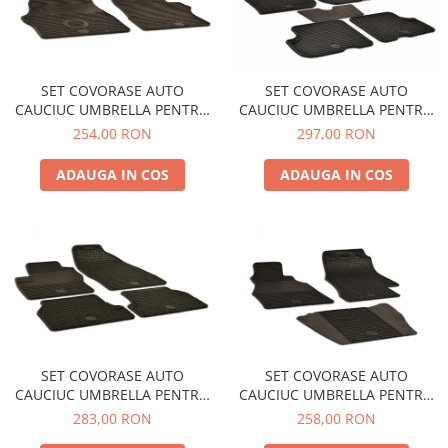
Spray Curatare Frane
Produse Intretinere si Detailing
Lubrifianti si Spray-uri de Curatare
SET COVORASE AUTO
SET COVORASE AUTO
Curatare si Detailing Interior
CAUCIUC UMBRELLA PENTRU
CAUCIUC UMBRELLA PENTRU
MERCEDES (W638) VITO (1995-
DACIA DUSTER (2010-2018).
254,00 RON
297,00 RON
Vopsitorie, Chituri si Adezivi
2003) - 2 PCS
(2018-) - 5 PCS
Curatare si Detailing Exterior
ADAUGA IN COS
ADAUGA IN COS
Articole Auto Sezoniere
Produse de Iarna
Cabluri Pornire
Produse de Vara
Blog
SET COVORASE AUTO
SET COVORASE AUTO
CAUCIUC UMBRELLA PENTRU
CAUCIUC UMBRELLA PENTRU
FORD FOCUS II (2005-2010)
MERCEDES (W901-W905)
283,00 RON
258,00 RON
FOCUS III (2011-2018) C-MAX /
SPRINTER (1995-2005) VW LT2