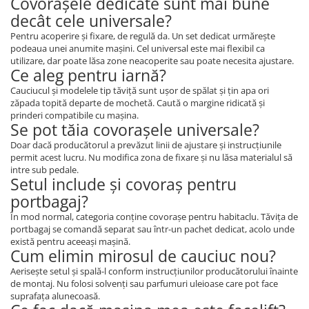
Covorașele dedicate sunt mai bune
decât cele universale?
Pentru acoperire și fixare, de regulă da. Un set dedicat urmărește
podeaua unei anumite mașini. Cel universal este mai flexibil ca
utilizare, dar poate lăsa zone neacoperite sau poate necesita ajustare.
Ce aleg pentru iarnă?
Cauciucul și modelele tip tăviță sunt ușor de spălat și țin apa ori
zăpada topită departe de mochetă. Caută o margine ridicată și
prinderi compatibile cu mașina.
Se pot tăia covorașele universale?
Doar dacă producătorul a prevăzut linii de ajustare și instrucțiunile
permit acest lucru. Nu modifica zona de fixare și nu lăsa materialul să
intre sub pedale.
Setul include și covoraș pentru
portbagaj?
În mod normal, categoria conține covorașe pentru habitaclu. Tăvița de
portbagaj se comandă separat sau într-un pachet dedicat, acolo unde
există pentru aceeași mașină.
Cum elimin mirosul de cauciuc nou?
Aerisește setul și spală-l conform instrucțiunilor producătorului înainte
de montaj. Nu folosi solvenți sau parfumuri uleioase care pot face
suprafața alunecoasă.