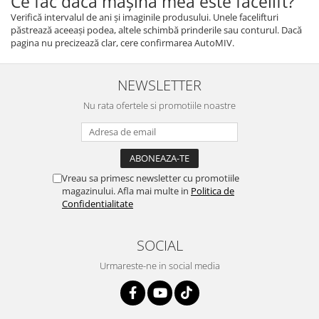
Ce fac dacă mașina mea este facelift?
Verifică intervalul de ani și imaginile produsului. Unele facelifturi
păstrează aceeași podea, altele schimbă prinderile sau conturul. Dacă
pagina nu precizează clar, cere confirmarea AutoMIV.
NEWSLETTER
Nu rata ofertele si promotiile noastre
Vreau sa primesc newsletter cu promotiile
magazinului. Afla mai multe in
Politica de
Confidentialitate
SOCIAL
Urmareste-ne in social media