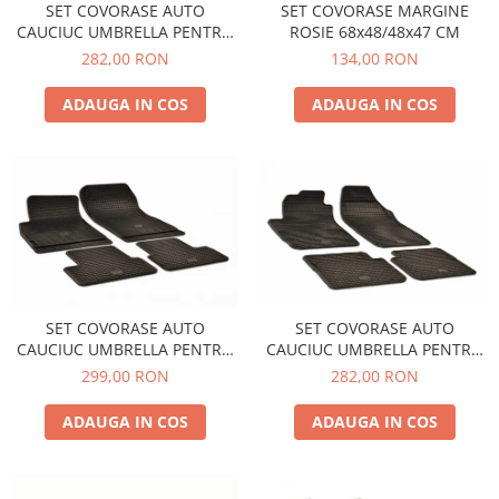
SET COVORASE AUTO
SET COVORASE MARGINE
Schimbatoare Viteze
CAUCIUC UMBRELLA PENTRU
ROSIE 68x48/48x47 CM
VW POLO V (6R / 6C / 61) 2009-
Accesorii Auto
282,00 RON
134,00 RON
2017
Accesorii Auto Exterior
ADAUGA IN COS
ADAUGA IN COS
Husa Auto / Prelata Auto
Paravanturi Auto / Deflectoare Aer
Capace Roti
Accesorii Interior Auto
Inchidere Centralizata
Huse Auto
Huse Scaune Auto
Husa Volan
SET COVORASE AUTO
SET COVORASE AUTO
CAUCIUC UMBRELLA PENTRU
CAUCIUC UMBRELLA PENTRU
Tavite Portbagaj Dedicate
FIAT BRAVO (2007-2014) STILO
OPEL ASTRA J (2009-2015)
282,00 RON
299,00 RON
Covorase Auto/ Presuri Auto
(2001-2007) ALFA ROMEO
ZAFIRA C TOURER (2011-2019)
Seturi Interior
GIULIETTA (2010-) LANCIA
CHEVROLET CRUZE (2009-)
ADAUGA IN COS
ADAUGA IN COS
DELTA (2007-2014)
ORLANDO (2011-)
Accesorii Siguranta Auto
Carcasa Cheie