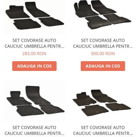
Accesorii Electronice Auto
Incarcatoare Auto
Accesorii pentru Roti si Anvelope
Husa Anvelope
Truse Chei
SET COVORASE AUTO
SET COVORASE AUTO
CAUCIUC UMBRELLA PENTRU
CAUCIUC UMBRELLA PENTRU
Organizatoare Auto
AUDI A6 (C6) (2004-2006)
FIAT DOBLO II (2009-2015).
283,00 RON
300,00 RON
Iluminat Auto
(2015-2022)
Semnalizari
ADAUGA IN COS
ADAUGA IN COS
Faruri Ceata
Proiectoare
Accesorii LED
Becuri Auto
Piese Auto
Piese Caroserie
SET COVORASE AUTO
SET COVORASE AUTO
Amortizoare Capota
CAUCIUC UMBRELLA PENTRU
CAUCIUC UMBRELLA PENTRU