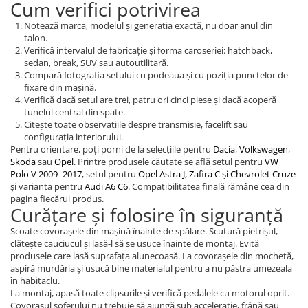
Cum verifici potrivirea
Notează marca, modelul și generația exactă, nu doar anul din
talon.
Verifică intervalul de fabricație și forma caroseriei: hatchback,
sedan, break, SUV sau autoutilitară.
Compară fotografia setului cu podeaua și cu poziția punctelor de
fixare din mașină.
Verifică dacă setul are trei, patru ori cinci piese și dacă acoperă
tunelul central din spate.
Citește toate observațiile despre transmisie, facelift sau
configurația interiorului.
Pentru orientare, poți porni de la selecțiile pentru
Dacia
,
Volkswagen
,
Skoda
sau
Opel
. Printre produsele căutate se află setul pentru
VW
Polo V 2009–2017
, setul pentru
Opel Astra J, Zafira C și Chevrolet Cruze
și varianta pentru
Audi A6 C6
. Compatibilitatea finală rămâne cea din
pagina fiecărui produs.
Curățare și folosire în siguranță
Scoate covorașele din mașină înainte de spălare. Scutură pietrișul,
clătește cauciucul și lasă-l să se usuce înainte de montaj. Evită
produsele care lasă suprafața alunecoasă. La covorașele din mochetă,
aspiră murdăria și usucă bine materialul pentru a nu păstra umezeala
în habitaclu.
La montaj, apasă toate clipsurile și verifică pedalele cu motorul oprit.
Covorașul șoferului nu trebuie să ajungă sub accelerație, frână sau