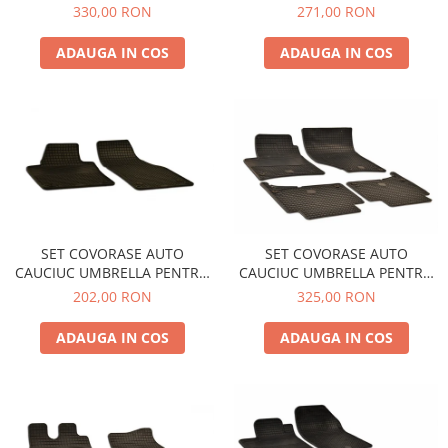
Oglinzi
BMW 5er (E60/E61) (2004-
HYUNDAI I30 - LIMOUSINE
330,00 RON
271,00 RON
2010)
(2007-2011) KIA CEE`D (2007-
Pompa Spalator Parbriz
2011)
ADAUGA IN COS
ADAUGA IN COS
Accesorii Camioane
Lampi si Proiectoare Camion
Marcaje si Echipamente de
Siguranta
Accesorii Cabina Camion
Echipamente Electrice si
Pneumatice
Echipamente ADR si Utilitare
SET COVORASE AUTO
SET COVORASE AUTO
CAUCIUC UMBRELLA PENTRU
CAUCIUC UMBRELLA PENTRU
Uleiuri si Lichide Auto
VW CADDY (2003-2015).(2015-
AUDI Q7 (2005-2015)
202,00 RON
325,00 RON
Aditivi Auto
2019) CADDY MAXI (2008-
2019) - 2 PCS
Aditivi Combustibil
ADAUGA IN COS
ADAUGA IN COS
Aditivi Ulei Motor
Aditivi DPF, Sistem Racire si
Servodirectie
Antigel