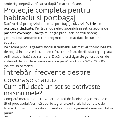
ambreiaj. Repetă verificarea după fiecare curățare.
Protecție completă pentru
habitaclu și portbagaj
Dacă vrei să protejezi și podeaua portbagajului, vezi
tăvițele de
portbagaj dedicate
. Pentru modelele disponibile în set, categoria de
pachete covorașe + tăviță
reunește produsele pentru aceeași
generație și caroserie, cu un preț mai mic decât dacă le cumperi
separat.
Pe fiecare produs găsești stocul și termenul estimat. AutoMIV livrează
de regulă în 1–2 zile lucrătoare, oferă retur în 30 de zile și acceptă plata
online securizată sau ramburs. Dacă nu ești sigur de generație ori de
sistemul de prindere, sună sau scrie pe WhatsApp la 0747 700 605
înainte să comanzi.
Întrebări frecvente despre
covorașele auto
Cum aflu dacă un set se potrivește
mașinii mele?
Compară marca, modelul, generația, anii de fabricație și caroseria cu
titlul produsului. Verifică apoi fotografia conturului și punctele de
fixare. Anul singur nu este suficient când două generații s-au vândut în
paralel.